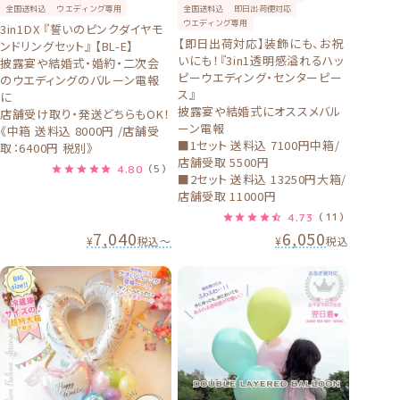
全国送料込
ウエディング専用
全国送料込
即日出荷便対応
ウエディング専用
3in1DX 『誓いのピンクダイヤモ
【即日出荷対応】装飾にも、お祝
ンドリングセット』 【BL-E】
いにも！『3in1透明感溢れるハッ
披露宴や結婚式・婚約・二次会
ピーウエディング・センターピー
のウエディングのバルーン電報
ス』
に
披露宴や結婚式にオススメバル
店舗受け取り・発送どちらもOK！
ーン電報
《中箱 送料込 8000円 /店舗受
■1セット 送料込 7100円中箱/
取：6400円 税別》
店舗受取 5500円
4.80
（5）
■2セット 送料込 13250円大箱/
店舗受取 11000円
4.73
（11）
7,040
6,050
¥
税込
〜
¥
税込