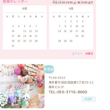
営業カレンダー
平日 10:00-19:00、土・祝 10:00-正午
8月
9月
日
月
火
水
木
金
土
日
月
火
水
木
金
土
1
1
2
3
4
5
2
3
4
5
6
7
8
6
7
8
9
10
11
12
9
10
11
12
13
14
15
13
14
15
16
17
18
19
16
17
18
19
20
21
22
20
21
22
23
24
25
26
23
24
25
26
27
28
29
27
28
29
30
30
31
正午まで
休業日
東京店
〒166-0015
東京都杉並区成田東5丁目39-12
榎本ビル1F
TEL:050-3716-8600
MAP