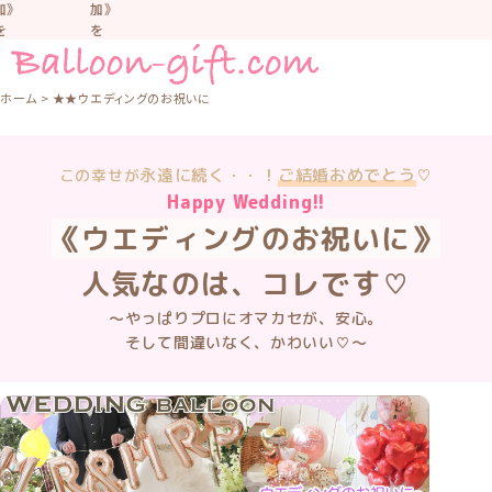
加》
加》
を
を
お
お
す
す
す
す
ホーム
★★ウエディングのお祝いに
め
め
し
し
て
て
永遠に続く・・！
ご結婚おめでとう
♡
この幸せが
い
い
ま
ま
Happy Wedding!!
す。
す。
《ウエディングのお祝いに》
車
車
中
中
人気なのは、コレです♡
な
な
ど
ど
〜やっぱりプロにオマカセが、安心。
置
置
そして間違いなく、かわいい♡〜
か
か
な
な
い
い
よ
よ
う
う
気
気
を
を
つ
つ