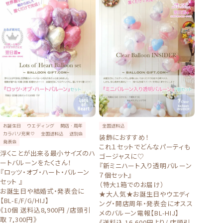
お誕生日
ウエディング
開店・周年
全国送料込
カラバリ充実♡
全国送料込
送別会
装飾におすすめ！
発表会
これ１セットでどんなパーティも
浮くことが出来る最小サイズのハ
ゴージャスに♡
ートバルーンをたくさん！
『新ミニハート入り透明バルーン
『ロッツ・オブ・ハート・バルーン
７個セット』
セット 』
（特大1箱でのお届け）
お誕生日や結婚式・発表会に
★大人気★お誕生日やウエディ
【BL-E/F/G/HIJ】
ング・開店周年・発表会にオスス
《10個 送料込8,900円 /店頭引
メのバルーン電報【BL-HIJ】
取 7,300円》
《送料込 16,600円より/ 店頭引