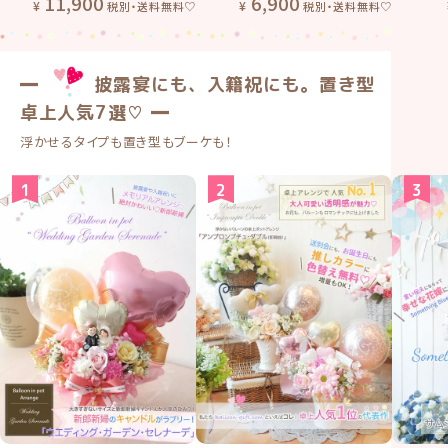
11,900
6,900
税別・送料無料♡
税別・送料無料♡
━
披露宴にも、入籍祝にも。置き型
卓上人気7選♡ ━
浮かせるタイプも置き型もブーケも！