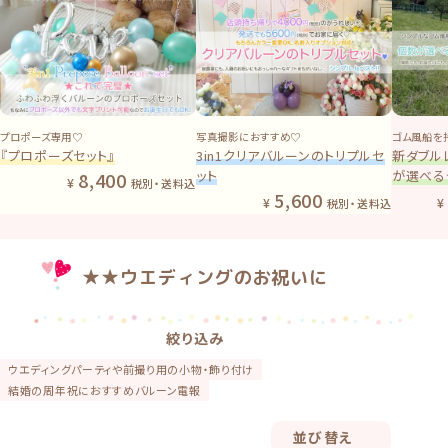
プロポーズ専用♡
写真撮影におすすめ♡
ゴム風船を
『プロポーズセット』
3in1クリアバルーンのトリプルセ
新ダブル
ット
が選べる
8,400
税別・送料込
5,600
税別・送料込
★★ウエディングのお祝いに
絞り込み
ウエディングパーティや前撮り用の小物・飾り付け
結婚の周年祝におすすめバルーン電報
並び替え