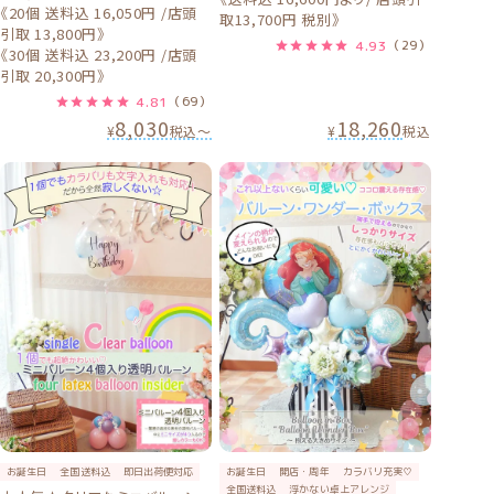
《20個 送料込 16,050円 /店頭
取13,700円 税別》
引取 13,800円》
4.93
（29）
《30個 送料込 23,200円 /店頭
引取 20,300円》
4.81
（69）
8,030
18,260
¥
税込
〜
¥
税込
お誕生日
全国送料込
即日出荷便対応
お誕生日
開店・周年
カラバリ充実♡
全国送料込
浮かない卓上アレンジ