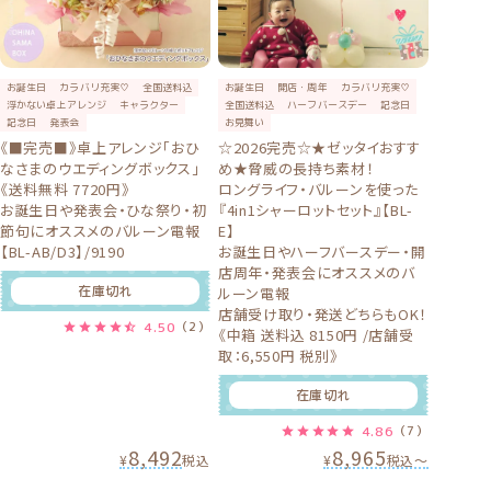
お誕生日
カラバリ充実♡
全国送料込
お誕生日
開店・周年
カラバリ充実♡
浮かない卓上アレンジ
キャラクター
全国送料込
ハーフバースデー
記念日
記念日
発表会
お見舞い
《■完売■》卓上アレンジ「おひ
☆2026完売☆★ゼッタイおすす
なさまのウエディングボックス」
め★脅威の長持ち素材！
《送料無料 7720円》
ロングライフ・バルーンを使った
お誕生日や発表会・ひな祭り・初
『4in1シャーロットセット』【BL-
節句にオススメのバルーン電報
E】
【BL-AB/D3】/9190
お誕生日やハーフバースデー・開
店周年・発表会にオススメのバ
在庫切れ
ルーン電報
店舗受け取り・発送どちらもOK！
4.50
（2）
《中箱 送料込 8150円 /店舗受
取：6,550円 税別》
在庫切れ
4.86
（7）
8,492
8,965
¥
税込
¥
税込
〜