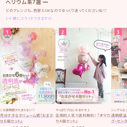
ヘリウム系7選 ━
どのアレンジも、色替えOKなのでゆっくり迷ってくださいね♡
《⇒ 横にスライドできます!!》
この透明感がたまらない♡
やっぱりプロにおまかせ♪
シンプルな
充分すぎるボリューム感『おまか
圧倒的人気で送料無料！ 『オマカ
透明感溢
せ６個セット』
セ４個セット』
グ・セン