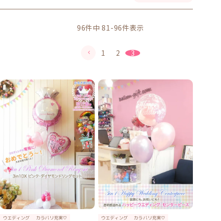
96
件中
81
-
96
件表示
1
2
3
ウエディング
カラバリ充実♡
ウエディング
カラバリ充実♡