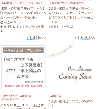
全国送料込
ウエディング専用
記念日
小型配送サービス（日付指定NG）
【撮影・装飾用の単品バルーン】
【撮影・装飾用の単品バルーン】
『Mr&Mrsと二人の名前がはいっ
自分でふくらませる、文字のかた
た ハートスティックセット』
ち ラブスクリプト（シルバーorゴ
送料込4380円
ールド）
★前撮りにおすすめ／要1週間
《送料別アイテム》
★
4,818
1,650
¥
税込
¥
税込
カラバリ充実♡
全国送料込
全国送料込
浮かない卓上アレンジ
《税別・送料込5,000円-30,000
浮かない卓上アレンジ【完全オ
円》