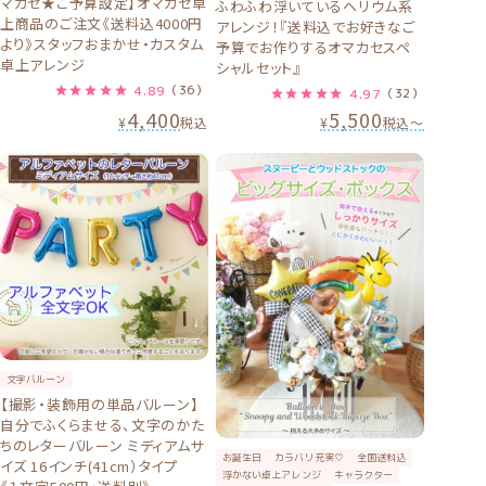
マカセ★ご予算設定】オマカセ卓
ふわふわ浮いているヘリウム系
上商品のご注文《送料込4000円
アレンジ！『送料込でお好きなご
より》スタッフおまかせ・カスタム
予算でお作りするオマカセスペ
卓上アレンジ
シャルセット』
4.89
（36）
4.97
（32）
4,400
5,500
¥
税込
¥
税込
〜
文字バルーン
【撮影・装飾用の単品バルーン】
自分でふくらませる、文字のかた
ちのレターバルーン ミディアムサ
お誕生日
カラバリ充実♡
全国送料込
イズ 16インチ(41cm）タイプ
浮かない卓上アレンジ
キャラクター