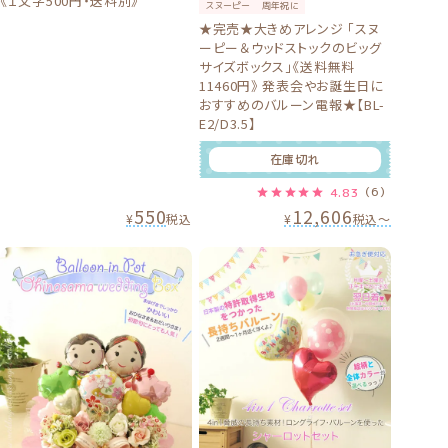
《１文字500円・送料別》
スヌーピー
周年祝に
★完売★大きめアレンジ 「スヌ
ーピー＆ウッドストックのビッグ
サイズボックス」《送料無料
11460円》 発表会やお誕生日に
おすすめのバルーン電報★【BL-
E2/D3.5】
在庫切れ
4.83
（6）
550
12,606
¥
税込
¥
税込
〜