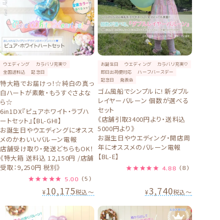
ウエディング
カラバリ充実♡
お誕生日
ウエディング
カラバリ充実♡
全国送料込
記念日
即日出荷便対応
ハーフバースデー
記念日
発表会
特大箱でお届けっ！☆純白の真っ
ゴム風船でシンプルに! 新ダブル
白ハートが素敵・もうすぐさよな
レイヤーバルーン 個数が選べる
ら☆
セット
6in1DX『ピュアホワイト・ラブハ
《店舗引取3400円より・送料込
ートセット』【BL-GHI】
5000円より》
お誕生日やウエディングにオスス
お誕生日やウエディング・開店周
メのかわいいバルーン電報
年にオススメのバルーン電報
店舗受け取り・発送どちらもOK！
【BL-E】
《特大箱 送料込 12,150円 /店舗
受取：9,250円 税別》
4.88
（8）
5.00
（5）
10,175
3,740
¥
税込
〜
¥
税込
〜