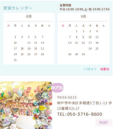
営業時間
営業カレンダー
平日 10:00-19:00、土・祝 10:00-17:00
8月
9月
日
月
火
水
木
金
土
日
月
火
水
木
金
土
1
1
2
3
4
5
2
3
4
5
6
7
8
6
7
8
9
10
11
12
9
10
11
12
13
14
15
13
14
15
16
17
18
19
16
17
18
19
20
21
22
20
21
22
23
24
25
26
23
24
25
26
27
28
29
27
28
29
30
30
31
17時まで
休業日
神戸店
〒650-0015
神戸市中央区多聞通5丁目1-13 歩
10番館ビル1F
TEL:050-3716-8600
MAP