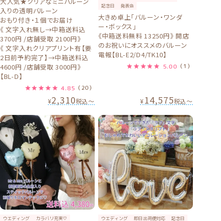
大人気★クリアなミニバルーン
記念日
発表会
入りの透明バルーン
大きめ卓上「バルーン・ワンダ
おもり付き・１個でお届け
ー・ボックス」
《 文字入れ無し→中箱送料込
《中箱送料無料 13250円》 開店
3700円 /店舗受取 2100円》
のお祝いにオススメのバルーン
《 文字入れクリアプリント有【要
電報【BL-E2/D4/TK10】
2日前予約完了】→中箱送料込
4600円 /店舗受取 3000円》
5.00
（1）
【BL-D】
4.85
（20）
2,310
14,575
¥
税込
〜
¥
税込
〜
ウエディング
カラバリ充実♡
ウエディング
即日出荷便対応
記念日