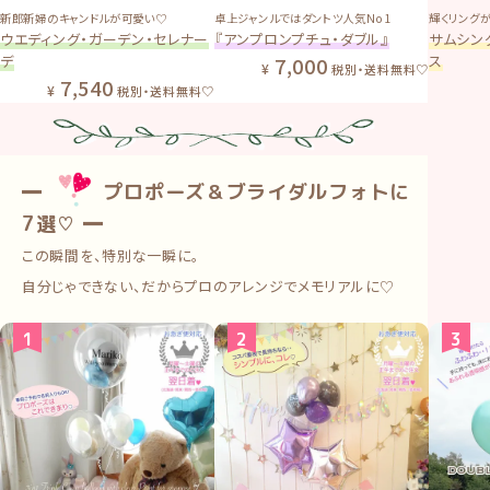
新郎新婦のキャンドルが可愛い♡
卓上ジャンルではダントツ人気No1
輝くリング
ウエディング・ガーデン・セレナー
『アンプロンプチュ・ダブル』
サムシン
デ
ス
7,000
税別・送料無料♡
7,540
税別・送料無料♡
━
プロポーズ＆ブライダルフォトに
7選♡ ━
この瞬間を、特別な一瞬に。
自分じゃできない、だからプロのアレンジでメモリアルに♡