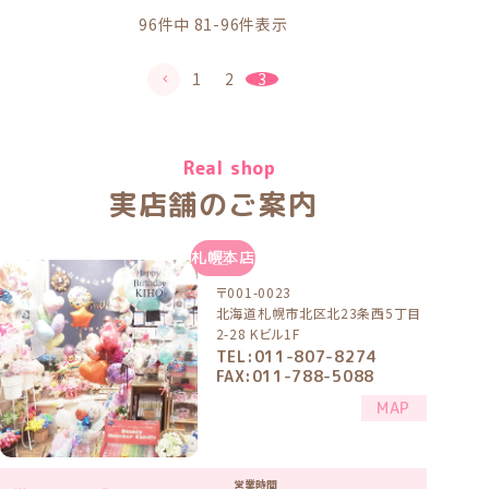
96
件中
81
-
96
件表示
1
2
3
Real shop
実店舗のご案内
札幌本店
〒001-0023
北海道札幌市北区北23条西5丁目
2-28 Kビル1F
TEL:011-807-8274
FAX:011-788-5088
MAP
営業時間