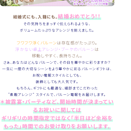
け
け
て
て
結婚おめでとう！！
楽
楽
結婚式にも、入籍にも。
し
し
その気持ちをまっすぐ伝えられるような、
ん
ん
ボリュームたっぷりなアレンジを揃えました。
で
で
く
く
フワフワ浮くバルーン
は存在感がたっぷり。
だ
だ
浮かない卓上アレンジ・ブーケのバルーン
は
さ
さ
い。
い。
移動しやすく、長持ちさん。
さぁ、あなたはどんなバルーンで、その日を華やかに彩りますか？
一生に一度の大切なシーンをより華やかに彩るバルーンギフトは、
お祝い電報スタイルとしても、
装飾としても大人気です。
もちろん、ギフトにも最適な、細部までこだわった
”素敵アレンジ“ スタイルで、バルーン電報をお届けします。
＊披露宴・パーティなど、開始時間が決まってい
るお祝いに関しては
ギリギリの時間指定ではなく「半日ほど余裕を
もった」時間でのお受け取りをお願いします。