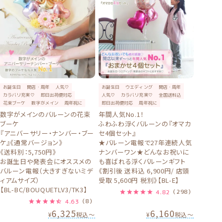
お誕生日
開店・周年
人気♡
お誕生日
ウエディング
開店・周年
カラバリ充実♡
即日出荷便対応
人気♡
カラバリ充実♡
全国送料込
花束ブーケ
数字がメイン
周年祝に
即日出荷便対応
周年祝に
数字がメインのバルーンの花束
年間人気No.1！
ブーケ
ふわふわ浮くバルーンの『オマカ
『アニバーサリー・ナンバー・ブー
セ4個セット』
ケ』《通常バージョン》
★バルーン電報で27年連続人気
《送料別：5,750円》
ナンバーワン★どんなお祝いに
お誕生日や発表会にオススメの
も喜ばれる浮くバルーンギフト
バルーン電報（大きすぎないミデ
《割引後 送料込 6,900円/ 店頭
ィアムサイズ）
受取 5,600円 税別》【BL-E】
【BL-BC/BOUQUETLV3/TK3】
4.82
（298）
4.63
（8）
6,325
6,160
¥
税込
〜
¥
税込
〜