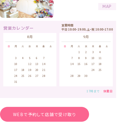
MAP
営業時間
営業カレンダー
平日 10:00-19:00、土・祝 10:00-17:00
8月
9月
日
月
火
水
木
金
土
日
月
火
水
木
金
土
1
1
2
3
4
5
2
3
4
5
6
7
8
6
7
8
9
10
11
12
9
10
11
12
13
14
15
13
14
15
16
17
18
19
16
17
18
19
20
21
22
20
21
22
23
24
25
26
23
24
25
26
27
28
29
27
28
29
30
30
31
17時まで
休業日
WEBで予約して店舗で受け取り