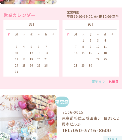
営業時間
営業カレンダー
平日 10:00-19:00、土・祝 10:00-正午
8月
9月
日
月
火
水
木
金
土
日
月
火
水
木
金
土
1
1
2
3
4
5
2
3
4
5
6
7
8
6
7
8
9
10
11
12
9
10
11
12
13
14
15
13
14
15
16
17
18
19
16
17
18
19
20
21
22
20
21
22
23
24
25
26
23
24
25
26
27
28
29
27
28
29
30
30
31
正午まで
休業日
東京店
〒166-0015
東京都杉並区成田東5丁目39-12
榎本ビル1F
TEL:050-3716-8600
MAP