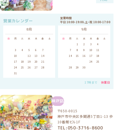
営業時間
営業カレンダー
平日 10:00-19:00、土・祝 10:00-17:00
8月
9月
日
月
火
水
木
金
土
日
月
火
水
木
金
土
1
1
2
3
4
5
2
3
4
5
6
7
8
6
7
8
9
10
11
12
9
10
11
12
13
14
15
13
14
15
16
17
18
19
16
17
18
19
20
21
22
20
21
22
23
24
25
26
23
24
25
26
27
28
29
27
28
29
30
30
31
17時まで
休業日
神戸店
〒650-0015
神戸市中央区多聞通5丁目1-13 歩
10番館ビル1F
TEL:050-3716-8600