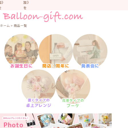
加》
加》
を
を
お
お
す
す
す
す
ホーム
商品一覧
め
め
し
し
て
て
い
い
ま
ま
す。
す。
車
車
開店・周年に
お誕生日に
発表会に
中
中
な
な
ど
ど
置
置
か
か
な
な
い
い
置くタイプの
花束タイプの
卓上アレンジ
よ
よ
ブーケ
う
う
気
気
を
を
つ
つ