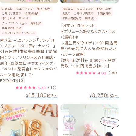
お誕生日
ウエディング
開店・周年
お誕生日
ウエディング
開店・周年
カラバリ充実♡
全国送料込
人気♡
カラバリ充実♡
全国送料込
浮かない卓上アレンジ
即日出荷便対応
周年祝に
クリアプリント込み
周年祝に
『オマカセ5個セット』
長寿のお祝いに
＊ボリューム盛りだくさん・コス
アンプロンプチュシリーズ
パ最強！＊
置き型 卓上アレンジ「アンプロ
お誕生日やウエディング・開店周
ンプチュ・エタニティ・ナンバー」
年・発表会に大人気のかわいい
《【要日数】中箱送料無料 13800
バルーン電報
円》 クリアプリント込み！ 開店・
《割引後 送料込 8,800円/ 店頭
周年・お誕生日やウエディング・
受取 7,500円 税別》【BL-E】
イベント・発表会にオススメのバ
4.82
（96）
ルーン電報【BL-C・
E2/D4/TK10】
4.81
（16）
15,180
8,250
¥
税込
〜
¥
税込
〜