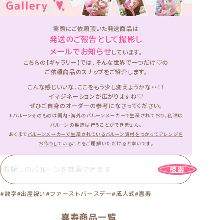
け
け
て
て
楽
楽
実際にご依頼頂いた発送商品は
し
し
発送のご報告として撮影し
ん
ん
メールでお知らせ
しています。
で
で
こちらの【ギャラリー】では、そんな世界で一つだけ♡の
く
く
ご依頼商品のスナップをご紹介します。
だ
だ
さ
さ
こんな感じいいな、ここをもう少し変えようかな・・！！
い。
い。
イマジネーションが広がりますね♡
ぜひご自身のオーダーの参考になさってください。
＊バルーンそのものは国内・海外のバルーンメーカーで生産されており、私達は
バルーンの製造は行うことができません。
あくまで
バルーンメーカーで生産されているバルーン資材をつかってアレンジを
お作りしている
ことをご理解いただけると幸いです。
検索
#数字
#出産祝い
#ファーストバースデー
#成人式
#喜寿
喜寿商品一覧