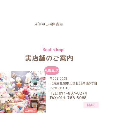
4
件中
1
-
4
件表示
Real shop
実店舗のご案内
札幌本店
〒001-0023
北海道札幌市北区北23条西5丁目
2-28 Kビル1F
TEL:011-807-8274
FAX:011-788-5088
MAP