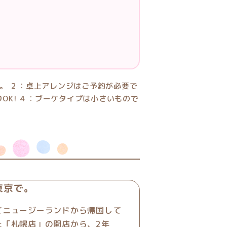
東京で。
てニュージーランドから帰国して
た「札幌店」の開店から、2年