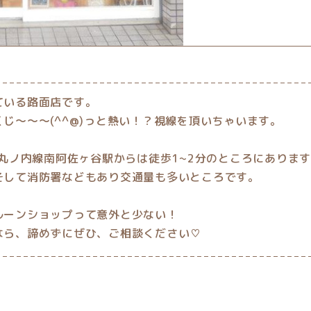
ている路面店です。
じ〜〜〜(^^@)っと熱い！？視線を頂いちゃいます。
、丸ノ内線南阿佐ヶ谷駅からは徒歩1~2分のところにありま
そして消防署などもあり交通量も多いところです。
ルーンショップって意外と少ない！
なら、諦めずにぜひ、ご相談ください♡