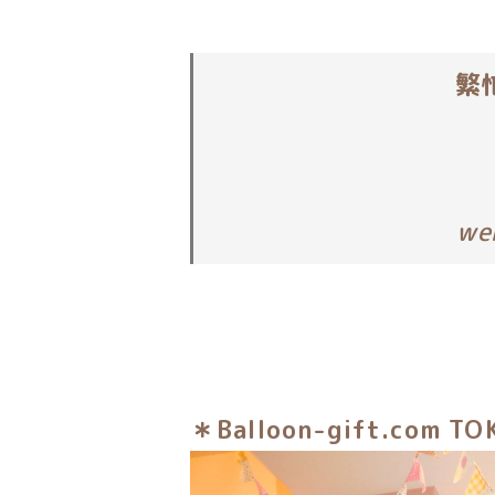
繁
w
＊Balloon-gift.com TO