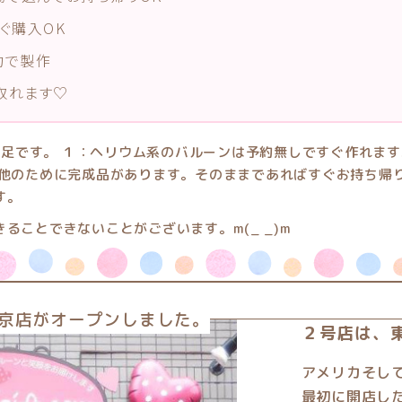
ぐ購入OK
約で製作
取れます♡
ることできないことがございます。m(_ _)m
東京店がオープンしました。
２号店は、
アメリカそし
最初に開店し