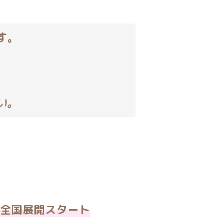
す。
い。
comの全国展開スタート