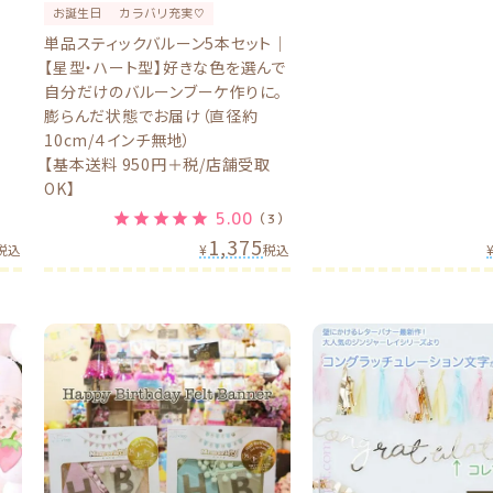
お誕生日
カラバリ充実♡
単品スティックバルーン5本セット｜
【星型・ハート型】好きな色を選んで
自分だけのバルーンブーケ作りに。
膨らんだ状態でお届け（直径約
10cm/４インチ無地）
【基本送料 950円＋税/店舗受取
OK】
5.00
（3）
1,375
税込
¥
税込