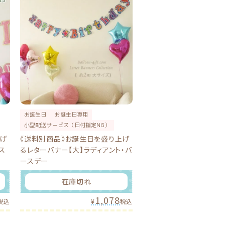
お誕生日
お誕生日専用
小型配送サービス（日付指定NG）
上げ
《送料別商品》お誕生日を盛り上げ
ス
るレターバナー【大】ラディアント・バ
ースデー
在庫切れ
1,078
税込
¥
税込