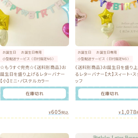
お誕生日
お誕生日専用
お誕生日
お誕生日専用
小型配送サービス（日付指定NG）
小型配送サービス（日付指定NG）
☆もうすぐ完売☆《送料別商品》お
《送料別商品》お誕生日を盛り
誕生日を盛り上げるレターバナー
るレターバナー【大】スィート・ス
【小】ミニ・パステルカラー
ッフ
在庫切れ
在庫切れ
605
1,078
¥
税込
¥