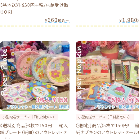
【基本送料 950円＋税/店舗受け取
りOK】
660
1,980
¥
税込
〜
¥
小型配送サービス（日付指定NG）
小型配送サービス（日付指定NG）
《送料別商品》3枚で150円！ 輸入
《送料別商品》5枚で150円！ 
紙プレート（紙皿）のアウトレットセ
紙ナプキンのアウトレットセール