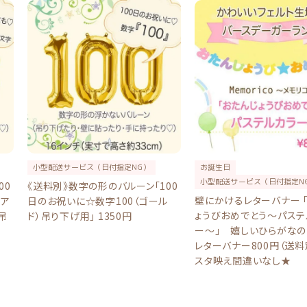
小型配送サービス（日付指定NG）
お誕生日
小型配送サービス（日付指定N
00
《送料別》数字の形のバルーン「100
壁にかけるレターバナー 
字ア
日のお祝いに☆数字100（ゴール
ょうびおめでとう〜パステ
吊
ド）吊り下げ用」 1350円
ー〜」 嬉しいひらがなの
レターバナー800円（送料
スタ映え間違いなし★