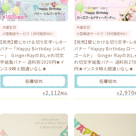
お誕生日
お誕生日
小型配送サービス（日付指定NG）
小型配送サービス（日付指定NG）
【完売】壁にかける切り文字・レター
【完売】壁にかける切り文字・レ
バナー 「Happy Birthday シルバ
バナー 「Happy Birthday ロ
ー」 GingerRayのおしゃれ切文
ゴールド」 Ginger Rayのおし
字紙製バナー 送料別1920円★イ
れ切文字紙製バナー 送料別270
ンスタ映え間違いなし★
円★インスタ映え間違いなし★
在庫切れ
在庫切れ
2,112
2,970
¥
税込
¥