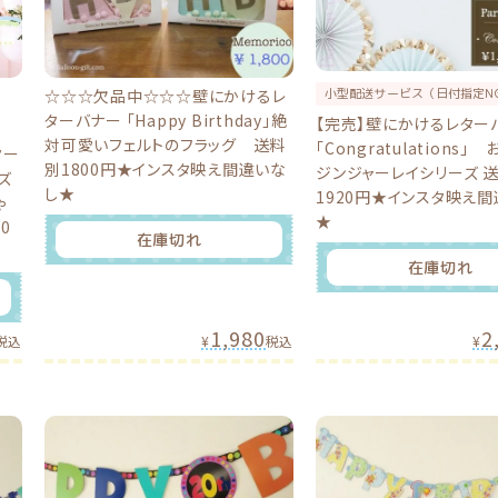
☆☆☆欠品中☆☆☆壁にかけるレ
小型配送サービス（日付指定N
ターバナー 「Happy Birthday」絶
【完売】壁にかけるレター
対可愛いフェルトのフラッグ 送料
「Congratulations」
ター
別1800円★インスタ映え間違いな
ジンジャーレイシリーズ 
ーズ
し★
1920円★インスタ映え
ゃ
★
0
在庫切れ
在庫切れ
1,980
2
税込
¥
税込
¥