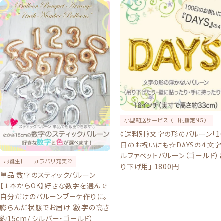
小型配送サービス（日付指定NG）
《送料別》文字の形のバルーン「1
日のお祝いにも☆DAYSの４文
ルファベットバルーン（ゴールド）
お誕生日
カラバリ充実♡
り下げ用」 1800円
単品 数字のスティックバルーン｜
【１本からOK】好きな数字を選んで
自分だけのバルーンブーケ作りに。
膨らんだ状態でお届け（数字の高さ
約15cm/ シルバー・ゴールド）