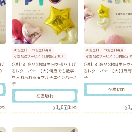
お誕生日
お誕生日専用
お誕生日
お誕生日専用
小型配送サービス（日付指定NG）
小型配送サービス（日付指定N
上げ
《送料別商品》お誕生日を盛り上げ
《送料別商品》お誕生日を
タ
るレターバナー【大】何歳でも数字
るレターバナー【大】1歳
を入れられる★マルチエイジバース
子
デー
在庫切れ
在庫切れ
1,078
1
税込
¥
税込
¥