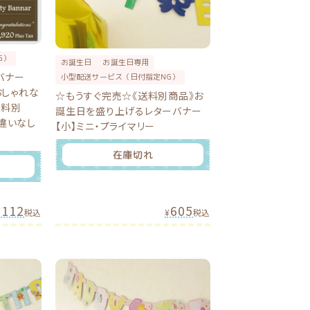
G）
お誕生日
お誕生日専用
バナー
小型配送サービス（日付指定NG）
 おしゃれな
☆もうすぐ完売☆《送料別商品》お
送料別
誕生日を盛り上げるレターバナー
間違いなし
【小】ミニ・プライマリー
在庫切れ
,112
605
税込
¥
税込