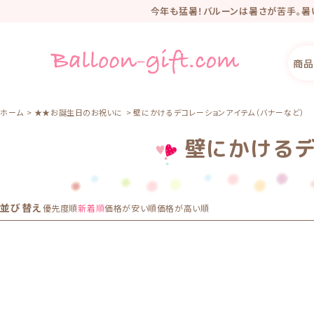
今年も猛暑！バルーンは暑さが苦手。暑
2025年、新オンラ
リニューアル記
商品
ホーム
★★お誕生日のお祝いに
壁にかけるデコレーションアイテム（バナーなど）
壁にかける
並び替え
優先度順
新着順
価格が安い順
価格が高い順