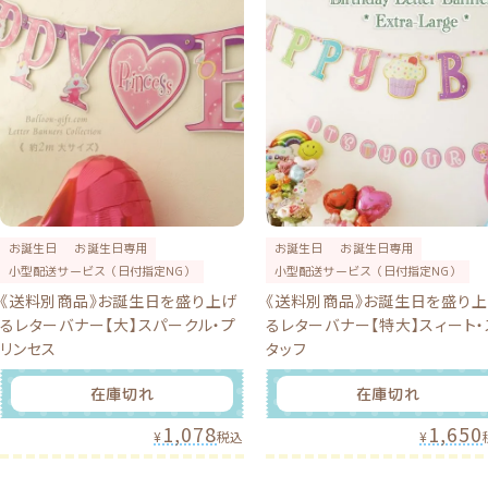
お誕生日
お誕生日専用
お誕生日
お誕生日専用
小型配送サービス（日付指定NG）
小型配送サービス（日付指定NG）
《送料別商品》お誕生日を盛り上げ
《送料別商品》お誕生日を盛り
るレターバナー【大】スパークル・プ
るレターバナー【特大】スィート・
リンセス
タッフ
在庫切れ
在庫切れ
1,078
1,650
¥
税込
¥