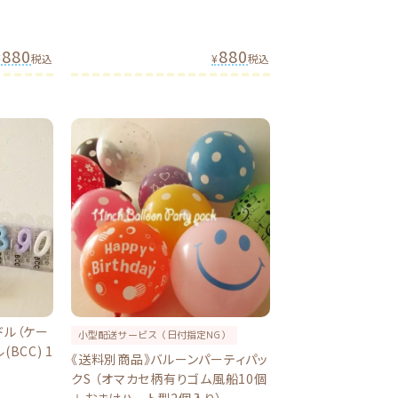
880
880
¥
税込
¥
税込
ドル（ケー
小型配送サービス（日付指定NG）
BCC) 1
《送料別商品》バルーンパーティパッ
クS （オマカセ柄有りゴム風船10個