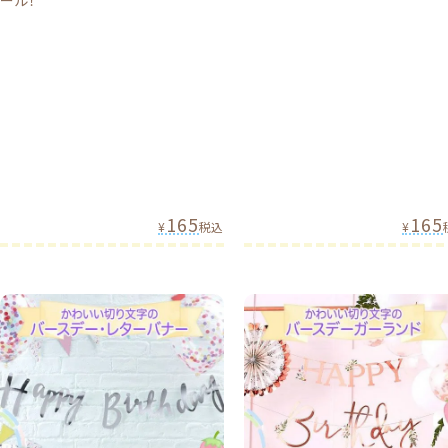
ール！
165
165
¥
税込
¥