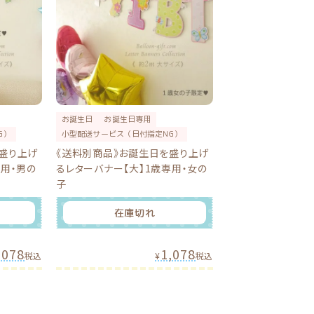
お誕生日
お誕生日専用
G）
小型配送サービス（日付指定NG）
盛り上げ
《送料別商品》お誕生日を盛り上げ
専用・男の
るレターバナー【大】1歳専用・女の
子
在庫切れ
,078
1,078
税込
¥
税込