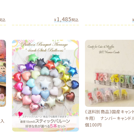
1,485
税込
¥
税込
《送料別商品》国産キャン
キ用） ナンバーキャンドル(
輸入
個100円
！