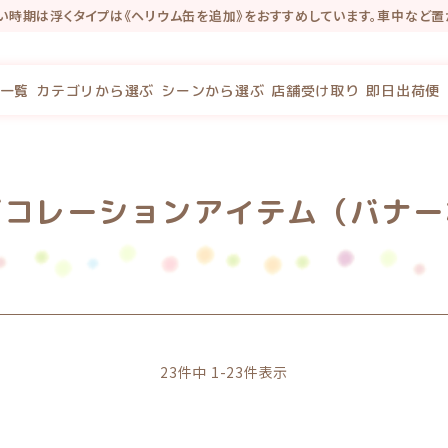
い時期は浮くタイプは《ヘリウム缶を追加》をおすすめしています。車中など置
インショップにリニューアルしました★ 新サイトでは『店舗受取』のご予約がで
念で新規会員登録で100P・既存会員様も初回新サイトログインで100Pプレゼ
一覧
カテゴリから選ぶ
シーンから選ぶ
店舗受け取り
即日出荷便
デコレーションアイテム（バナー
23
件中
1
-
23
件表示