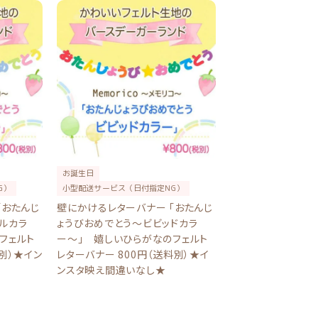
お誕生日
G）
小型配送サービス（日付指定NG）
「おたんじ
壁にかけるレターバナー 「おたんじ
ルカラ
ょうびおめでとう〜ビビッドカラ
フェルト
ー〜」 嬉しいひらがなのフェルト
別）★イン
レターバナー 800円（送料別）★イ
ンスタ映え間違いなし★