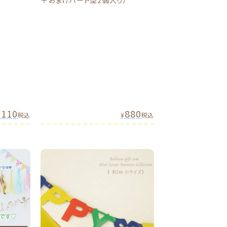
＋おまけハート型2個入り）
110
880
¥
税込
¥
税込