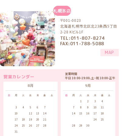
札幌本店
〒001-0023
北海道札幌市北区北23条西5丁目
2-28 Kビル1F
TEL:011-807-8274
FAX:011-788-5088
MAP
営業時間
営業カレンダー
平日 10:00-19:00、土・祝 10:00-正午
8月
9月
日
月
火
水
木
金
土
日
月
火
水
木
金
土
1
1
2
3
4
5
2
3
4
5
6
7
8
6
7
8
9
10
11
12
9
10
11
12
13
14
15
13
14
15
16
17
18
19
16
17
18
19
20
21
22
20
21
22
23
24
25
26
23
24
25
26
27
28
29
27
28
29
30
30
31