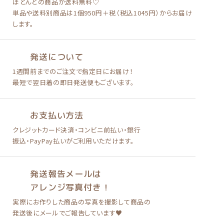
ほとんどの商品が送料無料♡
単品や送料別商品は
1個950円＋税（税込1045円）
からお届け
します。
発送について
1週間前までのご注文で
指定日にお届け！
最短で翌日着の即日発送便も
ございます。
お支払い方法
クレジットカード決済
・
コンビニ前払い
・
銀行
振込・PayPay払い
がご利用いただけます。
発送報告メールは
アレンジ写真付き！
実際にお作りした商品の写真を
撮影して商品の
発送後に
メールでご報告しています♥