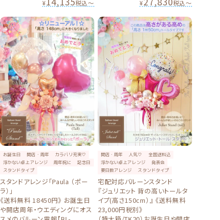
14,135
27,830
¥
税込
〜
¥
税込
〜
お誕生日
開店・周年
カラバリ充実♡
開店・周年
人気♡
全国送料込
浮かない卓上アレンジ
周年祝に
記念日
浮かない卓上アレンジ
発表会
スタンドタイプ
要日数アレンジ
スタンドタイプ
スタンドアレンジ「Paula （ポー
宅配対応バルーンスタンド
ラ）」
『ジュリエット 背の高いトールタ
《送料無料 18450円》 お誕生日
イプ(高さ150cm）』 《送料無料
や開店周年・ウエディングにオス
23,000円税別》
スメのバルーン電報【BL-
（特大箱/TK20）お誕生日や開店