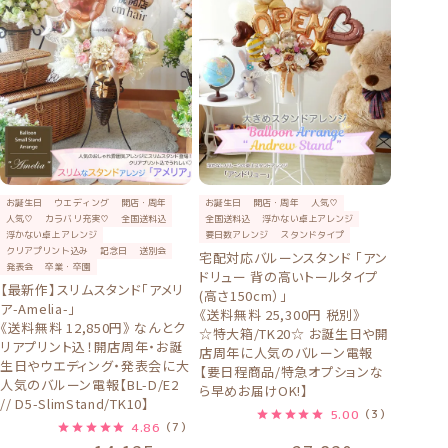
け
け
て
て
楽
楽
し
し
ん
ん
で
で
く
く
だ
だ
さ
さ
い。
い。
お誕生日
ウエディング
開店・周年
お誕生日
開店・周年
人気♡
人気♡
カラバリ充実♡
全国送料込
全国送料込
浮かない卓上アレンジ
浮かない卓上アレンジ
要日数アレンジ
スタンドタイプ
クリアプリント込み
記念日
送別会
宅配対応バルーンスタンド 「アン
発表会
卒業・卒園
ドリュー 背の高いトールタイプ
【最新作】スリムスタンド「アメリ
(高さ150cm）」
ア-Amelia-」
《送料無料 25,300円 税別》
《送料無料 12,850円》 なんとク
☆特大箱/TK20☆ お誕生日や開
リアプリント込！開店周年・お誕
店周年に人気のバルーン電報
生日やウエディング・発表会に大
【要日程商品/特急オプションな
人気のバルーン電報【BL-D/E2
ら早めお届けOK!】
// D5-SlimStand/TK10】
5.00
（3）
4.86
（7）