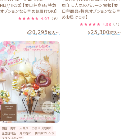
HIJ//TK20】【要日程商品/特急
周年に人気のバルーン電報【要
オプションなら早めお届けOK!】
日程商品/特急オプションなら早
めお届けOK!】
4.67
（9）
4.86
（7）
20,295
25,300
¥
税込
〜
¥
税込
〜
開店・周年
人気♡
カラバリ充実♡
全国送料込
周年祝に
要日数アレンジ
スタンドタイプ