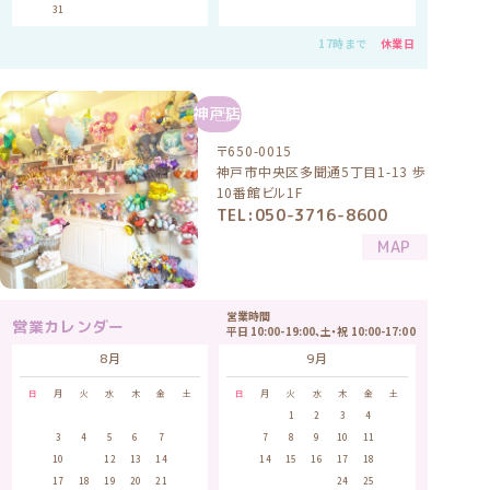
30
31
17時まで
休業日
神戸店
〒650-0015
神戸市中央区多聞通5丁目1-13 歩
10番館ビル1F
TEL:050-3716-8600
MAP
営業時間
営業カレンダー
平日 10:00-19:00、土・祝 10:00-17:00
8月
9月
日
月
火
水
木
金
土
日
月
火
水
木
金
土
1
1
2
3
4
5
2
3
4
5
6
7
8
6
7
8
9
10
11
12
9
10
11
12
13
14
15
13
14
15
16
17
18
19
16
17
18
19
20
21
22
20
21
22
23
24
25
26