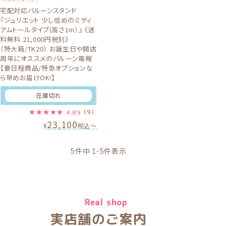
宅配対応バルーンスタンド
『ジュリエット 少し低めのミディ
アムトールタイプ(高さ1m）』 《送
料無料 21,000円税別》
（特大箱/TK20） お誕生日や開店
周年にオススメのバルーン電報
【要日程商品/特急オプションな
ら早めお届けOK!】
在庫切れ
4.89
（9）
23,100
¥
税込
〜
5
件中
1
-
5
件表示
Real shop
実店舗のご案内