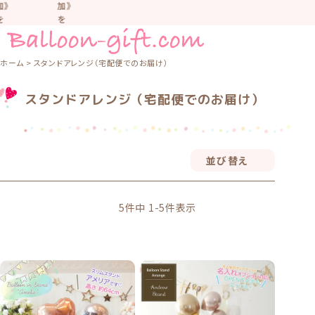
加》
加》
を
を
お
お
す
す
す
す
ホーム
スタンドアレンジ（宅配便でのお届け）
め
め
し
し
スタンドアレンジ（宅配便でのお届け）
て
て
い
い
ま
ま
す。
す。
車
車
並び替え
中
中
な
な
ど
ど
置
置
5
件中
1
-
5
件表示
か
か
な
な
い
い
よ
よ
う
う
気
気
を
を
つ
つ