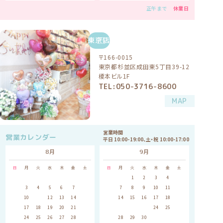
正午まで
休業日
東京店
〒166-0015
東京都杉並区成田東5丁目39-12
榎本ビル1F
TEL:050-3716-8600
MAP
営業時間
営業カレンダー
平日 10:00-19:00、土・祝 10:00-17:00
8月
9月
日
月
火
水
木
金
土
日
月
火
水
木
金
土
1
1
2
3
4
5
2
3
4
5
6
7
8
6
7
8
9
10
11
12
9
10
11
12
13
14
15
13
14
15
16
17
18
19
16
17
18
19
20
21
22
20
21
22
23
24
25
26
23
24
25
26
27
28
29
27
28
29
30