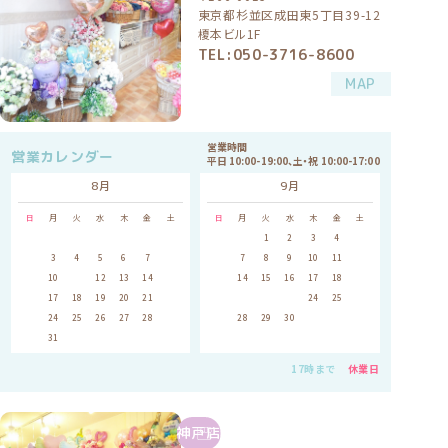
東京都杉並区成田東5丁目39-12
榎本ビル1F
TEL:050-3716-8600
MAP
営業時間
営業カレンダー
平日 10:00-19:00、土・祝 10:00-17:00
8月
9月
日
月
火
水
木
金
土
日
月
火
水
木
金
土
1
1
2
3
4
5
2
3
4
5
6
7
8
6
7
8
9
10
11
12
9
10
11
12
13
14
15
13
14
15
16
17
18
19
16
17
18
19
20
21
22
20
21
22
23
24
25
26
23
24
25
26
27
28
29
27
28
29
30
30
31
17時まで
休業日
神戸店