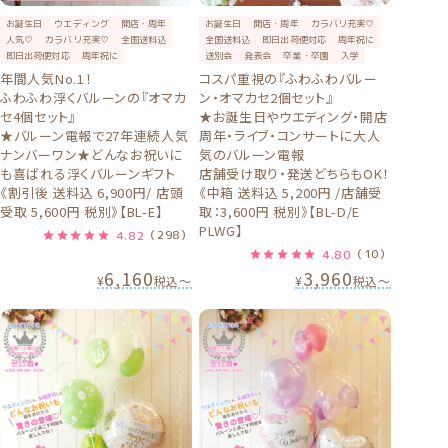
お誕生日
ウエディング
開店・周年
お誕生日
開店・周年
カラバリ充実♡
人気♡
カラバリ充実♡
全国送料込
全国送料込
即日出荷便対応
周年祝に
即日出荷便対応
周年祝に
送別会
発表会
卒業・卒園
入学
年間人気No.1！
コスパ重視の『ふわふわバルー
ふわふわ浮くバルーンの『オマカ
ン・オマカセ2個セット』
セ4個セット』
★お誕生日やウエディング・開店
★バルーン電報で27年連続人気
周年・ライブ・コンサートに大人
ナンバーワン★どんなお祝いに
気のバルーン電報
も喜ばれる浮くバルーンギフト
店舗受け取り・発送どちらもOK！
《割引後 送料込 6,900円/ 店頭
《中箱 送料込 5,200円 /店舗受
受取 5,600円 税別》【BL-E】
取：3,600円 税別》【BL-D/E
PLWG】
4.82
（298）
4.80
（10）
6,160
3,960
¥
税込
〜
¥
税込
〜