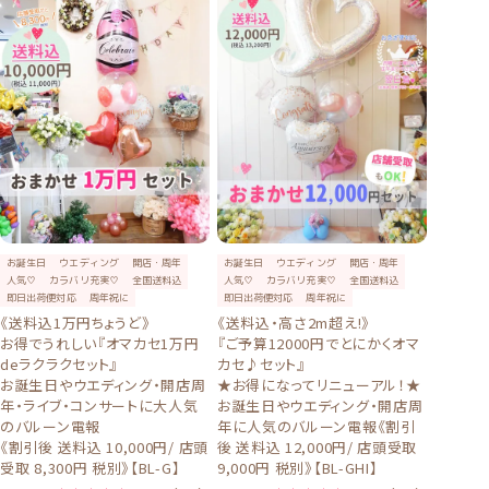
お誕生日
ウエディング
開店・周年
お誕生日
ウエディング
開店・周年
人気♡
カラバリ充実♡
全国送料込
人気♡
カラバリ充実♡
全国送料込
即日出荷便対応
周年祝に
即日出荷便対応
周年祝に
《送料込1万円ちょうど》
《送料込・高さ2m超え!》
お得でうれしい『オマカセ1万円
『ご予算12000円でとにかくオマ
deラクラクセット』
カセ♪セット』
お誕生日やウエディング・開店周
★お得になってリニューアル！★
年・ライブ・コンサートに大人気
お誕生日やウエディング・開店周
のバルーン電報
年に人気のバルーン電報《割引
《割引後 送料込 10,000円/ 店頭
後 送料込 12,000円/ 店頭受取
受取 8,300円 税別》【BL-G】
9,000円 税別》【BL-GHI】