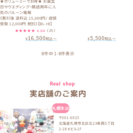
★ボリューミーでお得★ お誕生
日やウエディング・開店周年に人
気のバルーン電報
《割引後 送料込 15,000円/ 店頭
受取 12,000円 税別》【BL-HI】
4.84
（25）
16,500
5,500
¥
税込
〜
¥
税込
〜
8
件中
1
-
8
件表示
Real shop
実店舗のご案内
札幌本店
〒001-0023
北海道札幌市北区北23条西5丁目
2-28 Kビル1F