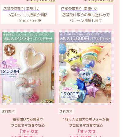
店舗受取割引 実施中♪
店舗受取割引 実施中♪
6個セットお持帰り価格
店舗受け取りの際は送料分で
￥10,050＋税
バルーン増量します
送料無料
送料無料
箱を開けたら驚き♡
1箱に入る最大のボリューム感
プロにオマカセで安心
プロにオマカセで安心
『オマカセ
『オマカセ