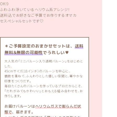
OK!》
ふわふわ浮いているヘリウム系アレンジ！
送料込でお好きなご予算でお作りするオマカ
セスペシャルセットです♡
＊ご予算設定のおまかせセットは、
送料
無料&無限の可能性
でうれしい♥
大人気の「ミニバルーン入り透明バルーン」をはじめと
した、
45cmサイズ(18インチ）のバルーンを中心に、
個数を重ねて、ふんわりとした優しい空間と、華やかな
印象をつくりだす。
毎日たくさんのバルーンを作っているプロだからこそ、
「だれがみてもかわいい」とおもえる組み合わせを、お
作りします。
お届けバルーンは
ヘリウムガスで膨らんだ状
態で
、届きます。