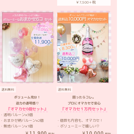
￥7,500＋税
送料無料
送料無料
ボリューム充分！
困ったらコレ。
迫力の透明感♡
プロにオマカセで安心
『オマカセ6個セット』
『オマカセ１万円セット』
・透明バルーン×3個
・おまかせ柄バルーン×2個
・個数も内容も、オマカセ！
・無地バルーン×1個
・ボリューミーで嬉しい♡
11,900
10,000
税別
税別