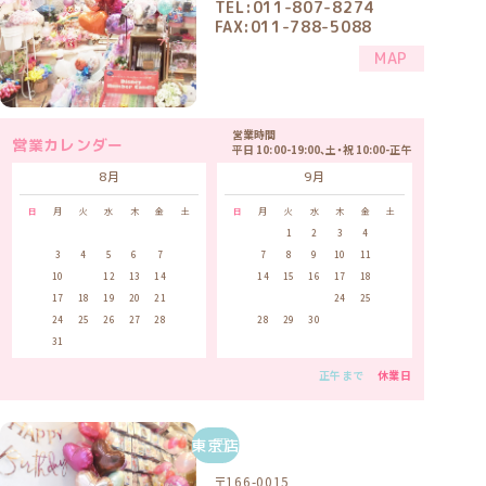
TEL:011-807-8274
FAX:011-788-5088
MAP
営業時間
営業カレンダー
平日 10:00-19:00、土・祝 10:00-正午
8月
9月
日
月
火
水
木
金
土
日
月
火
水
木
金
土
1
1
2
3
4
5
2
3
4
5
6
7
8
6
7
8
9
10
11
12
9
10
11
12
13
14
15
13
14
15
16
17
18
19
16
17
18
19
20
21
22
20
21
22
23
24
25
26
23
24
25
26
27
28
29
27
28
29
30
30
31
正午まで
休業日
東京店
〒166-0015