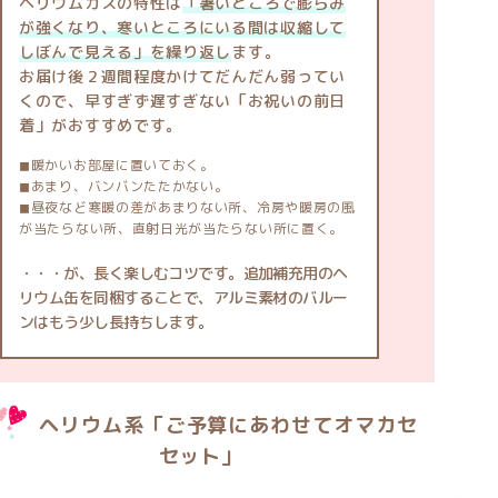
ヘリウムガスの特性は
「暑いところで膨らみ
が強くなり、寒いところにいる間は収縮して
しぼんで見える」を繰り返し
ます。
お届け後２週間程度かけてだんだん弱ってい
くので、早すぎず遅すぎない「お祝いの前日
着」がおすすめです。
◼暖かいお部屋に置いておく。
◼あまり、バンバンたたかない。
◼昼夜など寒暖の差があまりない所、冷房や暖房の風
が当たらない所、直射日光が当たらない所に置く。
・・・が、長く楽しむコツです。追加補充用のヘ
リウム缶を同梱することで、アルミ素材のバルー
ンはもう少し長持ちします。
ヘリウム系「ご予算にあわせてオマカセ
セット」