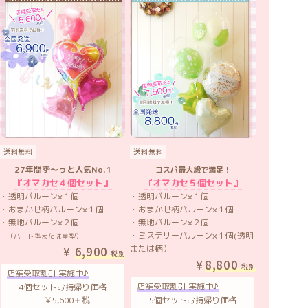
送料無料
送料無料
27年間ず〜っと人気No.1
コスパ最大級で満足！
『オマカセ４個セット』
『オマカセ５個セット』
・透明バルーン×１個
・透明バルーン×１個
・おまかせ柄バルーン×１個
・おまかせ柄バルーン×１個
・無地バルーン×２個
・無地バルーン×２個
・ミステリーバルーン×１個(透明
（ハート型または星型）
6,900
または柄）
税別
8,800
税別
店舗受取割引 実施中♪
店舗受取割引 実施中♪
4個セットお持帰り価格
￥5,600＋税
5個セットお持帰り価格