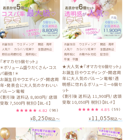
お誕生日
ウエディング
開店・周年
お誕生日
ウエディング
開店・周年
人気♡
カラバリ充実♡
全国送料込
人気♡
カラバリ充実♡
全国送料込
即日出荷便対応
周年祝に
周年祝に
お悔やみ対応
記念日
卒業・卒園
『オマカセ5個セット』
★大人気★『オマカセ6個セット』
＊ボリューム盛りだくさん・コス
お誕生日やウエディング・開店周
パ最強！＊
年に大人気のバルーン電報！透
お誕生日やウエディング・開店周
明感に惚れるボリューミー6個セ
年・発表会に大人気のかわいい
ット
バルーン電報
《割引後 送料込 11,900円/ 店頭
《割引後 送料込 8,800円/ 店頭
受取 10,050円 税別》【BL-F】
受取 7,500円 税別》【BL-E】
4.85
（59）
4.82
（96）
8,250
11,055
¥
税込
〜
¥
税込
〜