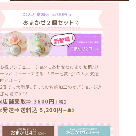
なんと送料込 5200円っ！
おまかせ２個セット♡
お祝いシチュエーションにあわせたおまかせ柄バル
ーンと
キュートすぎる、カラー七変化！の大人気透
明バルーン。
2個でも大満足。そしてお名前加工のオプションも追
加可能です♡
店舗受取⇒ 3600円
《
＋税》
発送⇒送料込 5,200円
《
＋税》