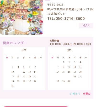
〒650-0015
神戸市中央区多聞通5丁目1-13 歩
10番館ビル1F
TEL:050-3716-8600
MAP
営業時間
営業カレンダー
平日 10:00-19:00、土・祝 10:00-17:00
8月
9月
日
月
火
水
木
金
土
日
月
火
水
木
金
土
1
1
2
3
4
5
2
3
4
5
6
7
8
6
7
8
9
10
11
12
9
10
11
12
13
14
15
13
14
15
16
17
18
19
16
17
18
19
20
21
22
20
21
22
23
24
25
26
23
24
25
26
27
28
29
27
28
29
30
30
31
17時まで
休業日