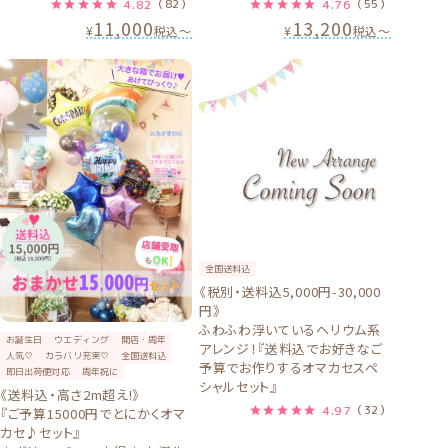
4.82
（82）
4.76
（55）
11,000
13,200
¥
税込
〜
¥
税込
〜
全国送料込
《税別・送料込5,000円-30,000
円》
ふわふわ浮いているヘリウム系
お誕生日
ウエディング
開店・周年
アレンジ！『送料込でお好きなご
人気♡
カラバリ充実♡
全国送料込
予算でお作りするオマカセスペ
即日出荷便対応
周年祝に
シャルセット』
《送料込・高さ2m超え!》
4.97
（32）
『ご予算15000円でとにかくオマ
カセ♪セット』