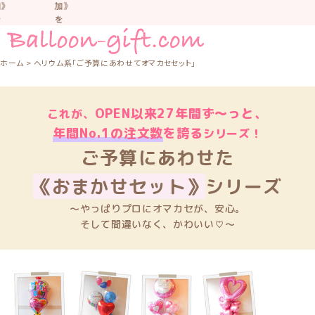
》
加》
を
お
お
す
す
ホーム
ヘリウム系「ご予算にあわせてオマカセセット」
め
め
し
て
OPEN以来27年間ず〜っと、
い
これが、
ま
年間No.1の注文数
を誇る
シリーズ！
。
す。
ご予算にあわせた
車
車
中
中
な
な
《おまかせセット》
シリーズ
ど
置
置
〜やっぱりプロにオマカセが、安心。
か
か
そして間違いなく、かわいい♡〜
な
な
い
よ
う
気
気
を
つ