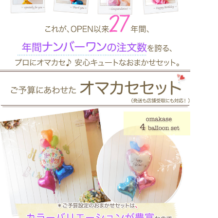
け
け
て
楽
楽
し
ん
で
く
だ
だ
さ
。
い。