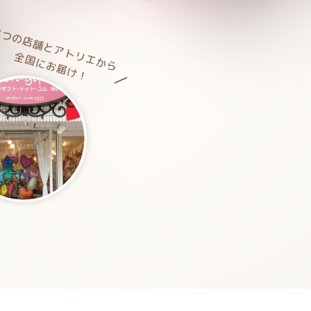
3つの店舗とアトリエから
全国にお届け！