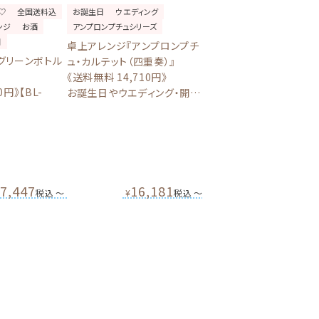
♡
全国送料込
お誕生日
ウエディング
お誕生日
ウエディング
ンジ
お酒
アンプロンプチュシリーズ
開店・周年
人気♡
日
カラバリ充実♡
全国送料込
卓上アレンジ『アンプロンプチ
浮かない卓上アレンジ
グリーンボトル
ュ・カルテット（四重奏）』
クリアプリント込み
記念日
《送料無料 14,710円》
送別会
発表会
卒業・卒園
0円》【BL-
お誕生日やウエディング・開店
【最新作】スリムスタンド「
周年に人気のかわいいバルー
リア-Amelia-」
周年に人気のお
ン電報【BL-C/D4.5Q/TK10】
《送料無料 12,850円》 
ーンならコレ★
クリアプリント込！開店周
誕生日やウエディング・
に大人気のバルーン電報【
7,447
16,181
14,135
¥
税込
〜
¥
税込
〜
¥
D/E2 // D5-
SlimStand/TK10】