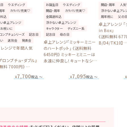
生日
ウエディング
お誕生日
ウエディング
開店・周年
人気
周年
カラバリ充実♡
開店・周年
カラバリ充実♡
浮かない卓上アレ
送料込
全国送料込
周年祝に
父の
ない卓上アレンジ
浮かない卓上アレンジ
卓上アレンジ 「
のお祝いに
キャラクター
ディズニー系
in Box」
ロンプチュシリーズ
記念日
記念日
母の日
《送料無料 677
舞い
送別会
発表会
卓上アレンジ「ミッキーミニー
B/D4/TK10】
アレンジで年間人気
のハートポット」 《送料無料
やっぱり開店・
！
6450円》 ミッキーとミニーは
酒ボトルのバル
プロンプチュ・ダブル』
永遠に仲良し！キュートなシル
無料 7000円》
エットでお誕生日やウエディン
生日やウエディング・開店
グ・開店周年に大人気のバルー
7,700
7,095
¥
税込
〜
¥
税込
〜
にオススメのバルーン電
ン電報【BL-B/D2】
-A/D2/TK4】