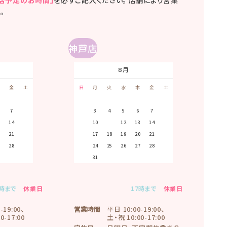
来店予定のお時間」
を必ずご記入ください。 店舗により営業
。
神戸店
9月
8月
9
金
土
日
月
火
日
水
月
木
火
金
水
土
木
金
土
日
月
火
水
1
1
2
3
4
5
1
1
2
7
8
6
7
8
2
9
10
3
11
4
12
5
6
7
8
6
7
8
9
3
14
15
13
14
15
16
9
10
17
11
18
12
19
13
14
15
13
14
15
16
0
21
22
20
21
22
16
23
17
24
18
25
19
26
20
21
22
20
21
22
23
7
28
29
27
28
29
23
30
24
25
26
27
28
29
27
28
29
30
30
31
7時まで
休業日
17時まで
休業日
-19:00、
営業時間
平日 10:00-19:00、
0-17:00
土・祝 10:00-17:00