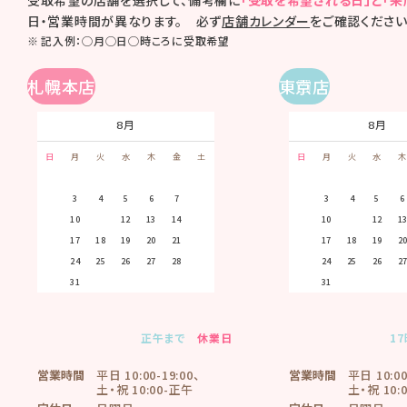
受取希望の店舗を選択して、備考欄に
「受取を希望される日」と「
日・営業時間が異なります。 必ず
店舗カレンダー
をご確認ください
記入例：◯月◯日◯時ころに受取希望
札幌本店
東京店
8月
9月
8月
日
月
火
水
木
金
土
日
月
火
日
水
月
木
火
金
水
土
木
1
1
2
3
4
5
2
3
4
5
6
7
8
6
7
8
2
9
10
3
11
4
12
5
6
9
10
11
12
13
14
15
13
14
15
16
9
10
17
11
18
12
19
1
16
17
18
19
20
21
22
20
21
22
16
23
17
24
18
25
19
26
2
23
24
25
26
27
28
29
27
28
29
23
30
24
25
26
2
30
31
30
31
正午まで
休業日
1
営業時間
平日 10:00-19:00、
営業時間
平日 10:00
土・祝 10:00-正午
土・祝 10:0