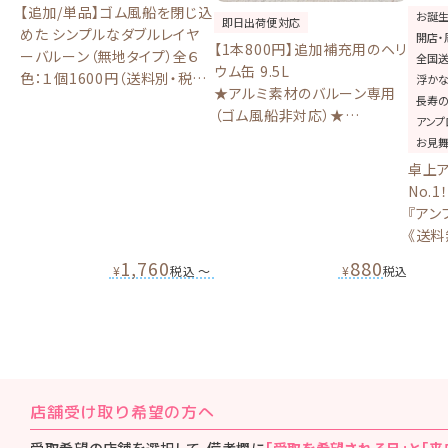
【追加/単品】ゴム風船を閉じ込
お誕
即日出荷便対応
めた シンプルなダブルレイヤ
開店・
【1本800円】追加補充用のヘリ
ーバルーン（無地タイプ）全６
全国
ウム缶 9.5L
色：１個1600円（送料別・税
浮か
★アルミ素材のバルーン専用
別）
長寿
（ゴム風船非対応）★
アンプ
【単品ご注文の場合は要送料
お見
950円+税】
卓上
No.1
『アン
《送料
お誕
1,760
880
¥
税込
〜
¥
税込
周年
報【BL
店舗受け取り希望の方へ