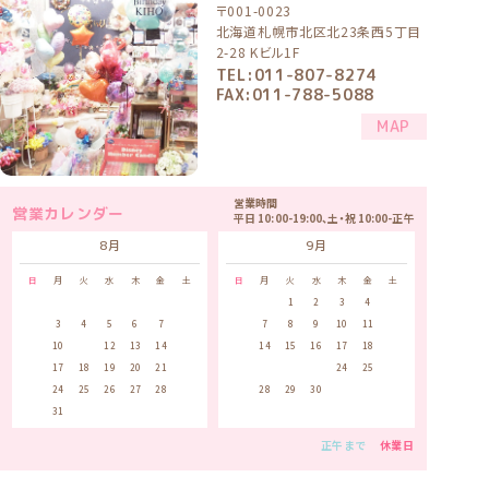
〒001-0023
北海道札幌市北区北23条西5丁目
2-28 Kビル1F
TEL:011-807-8274
FAX:011-788-5088
MAP
営業時間
営業カレンダー
平日 10:00-19:00、土・祝 10:00-正午
8月
9月
日
月
火
水
木
金
土
日
月
火
水
木
金
土
1
1
2
3
4
5
2
3
4
5
6
7
8
6
7
8
9
10
11
12
9
10
11
12
13
14
15
13
14
15
16
17
18
19
16
17
18
19
20
21
22
20
21
22
23
24
25
26
23
24
25
26
27
28
29
27
28
29
30
30
31
正午まで
休業日