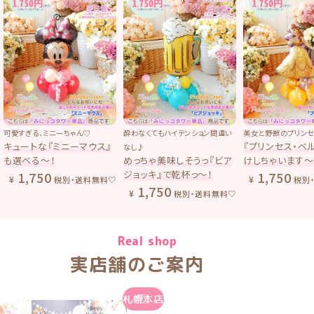
可愛すぎる、ミニーちゃん♡
酔わなくてもハイテンション間違い
美女と野獣のプリンセス
キュートな『ミニーマウス』
『プリンセス・ベル
なし♪
も選べる〜！
めっちゃ美味しそうっ『ビア
けしちゃいます〜
ジョッキ』で乾杯っ〜！
1,750
1,750
税別・送料無料♡
税別・
1,750
税別・送料無料♡
Real shop
実店舗のご案内
札幌本店