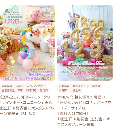
お誕生日
人気♡
カラバリ充実♡
お誕生日
数字がメイン
記念日
全国送料込
即日出荷便対応
記念日
お見舞い
送別会
《送料込1750円》みにっコタワー
☆NEW☆ 脇に添えて可愛い！
「レインボー・ユニコーン」 ★お
『浮かないみにっコナンバータワ
誕生日や発表会に大人気のバル
ー（プチサイズ）』
ーン電報★ 【BL-B/C】
《送料込：1750円》
お誕生日や発表会・送別会にオ
ススメのバルーン電報