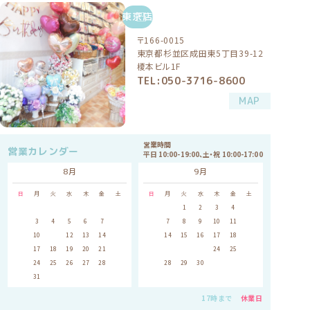
東京店
〒166-0015
東京都杉並区成田東5丁目39-12
榎本ビル1F
TEL:050-3716-8600
MAP
営業時間
営業カレンダー
平日 10:00-19:00、土・祝 10:00-17:00
8月
9月
日
月
火
水
木
金
土
日
月
火
水
木
金
土
1
1
2
3
4
5
2
3
4
5
6
7
8
6
7
8
9
10
11
12
9
10
11
12
13
14
15
13
14
15
16
17
18
19
16
17
18
19
20
21
22
20
21
22
23
24
25
26
23
24
25
26
27
28
29
27
28
29
30
30
31
17時まで
休業日