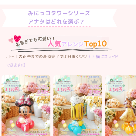
け
て
みにっコタワーシリーズ
楽
アナタはどれを選ぶ？
し
ん
で
く
だ
さ
月〜土の正午までの決済完了で明日着く♡♡
《⇒ 横にスライド
い。
できます!!》