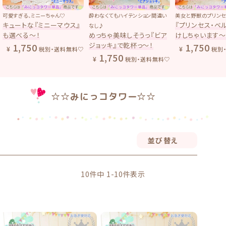
可愛すぎる、ミニーちゃん♡
酔わなくてもハイテンション間違い
美女と野獣のプリンセス
キュートな『ミニーマウス』
『プリンセス・ベル
なし♪
も選べる〜！
めっちゃ美味しそうっ『ビア
けしちゃいます〜！
ジョッキ』で乾杯っ〜！
1,750
1,750
税別・送料無料♡
税別・
1,750
税別・送料無料♡
☆☆みにっコタワー☆☆
並び替え
10
件中
1
-
10
件表示