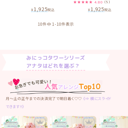
4.80
（5）
1,925
1,925
¥
税込
¥
税込
10
件中
1
-
10
件表示
みにっコタワーシリーズ
アナタはどれを選ぶ？
月〜土の正午までの決済完了で明日着く♡♡
《⇒ 横にスライド
できます!!》