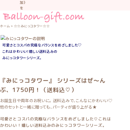
加》
を
お
す
す
ホーム
☆☆みにっコタワー☆☆
め
し
て
可愛さとコスパの究極なバランスをめざしました♡
い
これはかわいい！嬉しい送料込みの
ま
す。
みにっコタワーシリーズ。
車
中
な
『みにっコタワー』 シリーズはぜ〜ん
ど
置
ぶ、1750円！（送料込♡）
か
な
お誕生日や周年のお祝いに。 送料込みで、こんなにかわいい♡
い
他のセットと一緒に贈っても、パーティが盛り上がる★
よ
う
気
可愛さとコスパの究極なバランスをめざしました♡これは
を
かわいい！嬉しい送料込みのみにっコタワーシリーズ。
つ