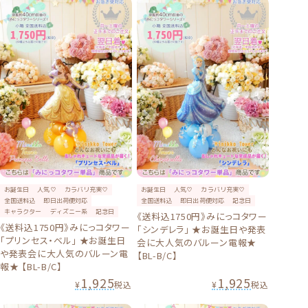
お誕生日
人気♡
カラバリ充実♡
お誕生日
人気♡
カラバリ充実♡
全国送料込
即日出荷便対応
全国送料込
即日出荷便対応
記念日
キャラクター
ディズニー系
記念日
《送料込1750円》みにっコタワー
《送料込1750円》みにっコタワー
「シンデレラ」 ★お誕生日や発表
「プリンセス・ベル」 ★お誕生日
会に大人気のバルーン電報★
や発表会に大人気のバルーン電
【BL-B/C】
報★ 【BL-B/C】
1,925
1,925
¥
税込
¥
税込