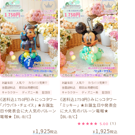
お誕生日
人気♡
カラバリ充実♡
お誕生日
人気♡
カラバリ充実♡
全国送料込
即日出荷便対応
全国送料込
即日出荷便対応
キャラクター
ディズニー系
記念日
キャラクター
ディズニー系
記念日
《送料込1750円》みにっコタワー
《送料込1750円》みにっコタワー
「パウパト・チェイス」 ★お誕生
「ミッキー」 ★お誕生日や発表会
日や発表会に大人気のバルーン
に大人気のバルーン電報★
電報★ 【BL-B/C】
【BL-B/C】
5.00
（1）
1,925
1,925
¥
税込
¥
税込