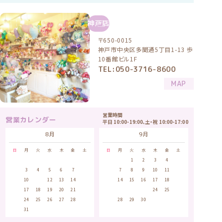
神戸店
〒650-0015
神戸市中央区多聞通5丁目1-13 歩
10番館ビル1F
TEL:050-3716-8600
MAP
営業時間
営業カレンダー
平日 10:00-19:00、土・祝 10:00-17:00
8月
9月
日
月
火
水
木
金
土
日
月
火
水
木
金
土
1
1
2
3
4
5
2
3
4
5
6
7
8
6
7
8
9
10
11
12
9
10
11
12
13
14
15
13
14
15
16
17
18
19
16
17
18
19
20
21
22
20
21
22
23
24
25
26
23
24
25
26
27
28
29
27
28
29
30
30
31