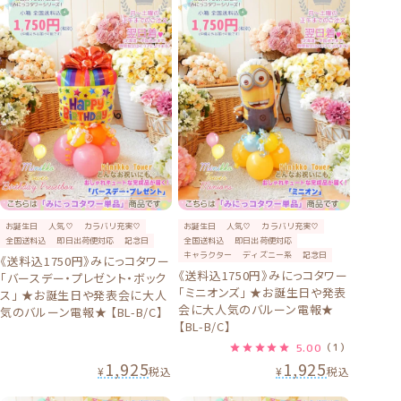
お誕生日
人気♡
カラバリ充実♡
お誕生日
人気♡
カラバリ充実♡
全国送料込
即日出荷便対応
記念日
全国送料込
即日出荷便対応
キャラクター
ディズニー系
記念日
《送料込1750円》みにっコタワー
《送料込1750円》みにっコタワー
「バースデー・プレゼント・ボック
「ミニオンズ」 ★お誕生日や発表
ス」 ★お誕生日や発表会に大人
会に大人気のバルーン電報★
気のバルーン電報★ 【BL-B/C】
【BL-B/C】
5.00
（1）
1,925
1,925
¥
税込
¥
税込