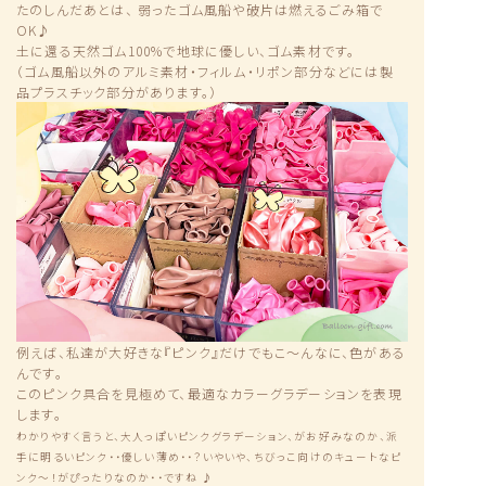
たのしんだあとは、 弱ったゴム風船や破片は燃えるごみ箱で
OK♪
土に還る天然ゴム100%で地球に優しい、ゴム素材です。
（ゴム風船以外のアルミ素材・フィルム・リポン部分などには製
品プラスチック部分があります。）
例えば、私達が大好きな『ピンク』だけでもこ〜んなに、色がある
んです。
このピンク具合を見極めて、最適なカラーグラデーションを表現
します。
わかりやすく言うと、大人っぽいピンクグラデーション、がお好みなのか、派
手に明るいピンク・・優しい薄め・・？いやいや、ちびっこ向けのキュートなピ
ンク〜！がぴったりなのか・・ですね ♪