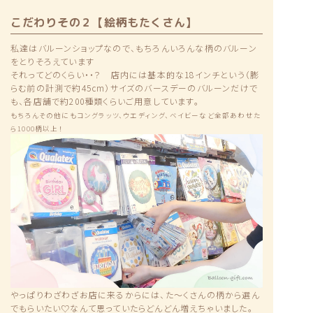
こだわりその２【絵柄もたくさん】
私達はバルーンショップなので、もちろんいろんな柄のバルーン
をとりそろえています
それってどのくらい・・？ 店内には基本的な18インチという（膨
らむ前の計測で約45cm）サイズのバースデーのバルーンだけで
も、各店舗で約200種類くらいご用意しています。
もちろんその他にもコングラッツ、ウエディング、ベイビーなど全部あわせた
ら1000柄以上！
やっぱりわざわざお店に来るからには、た〜くさんの柄から選ん
でもらいたい♡なんて思っていたらどんどん増えちゃいました。