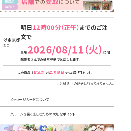
12時00分
明日
までのご注
文で
東京都
2026/08/11（火）
変更
に
宅
配業者さんでの通常発送
でお届けします。
お急ぎ
ご希望日
この商品は
でも
でもお届け可能です。
※沖縄県への配送は行っておりません。
メッセージカードについて
バルーンを長く楽しむための大切なポイント