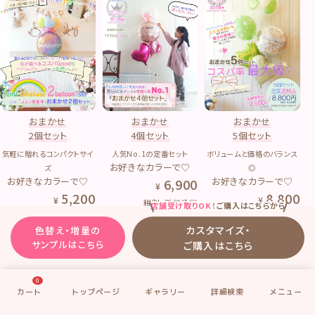
おまかせ
おまかせ
おまかせ
2個セット
4個セット
5個セット
気軽に贈れるコンパクトサイ
人気No.1の定番セット
ボリュームと価格のバランス
お好きなカラーで♡
ズ
◎
お好きなカラーで♡
お好きなカラーで♡
6,900
5,200
8,800
税別・送料込♡
店舗受け取りOK！
ご購入はこちらから
税別・送料込♡
税別・送料込♡
カスタマイズ・
色替え・増量の
サンプルはこちら
ご購入はこちら
0