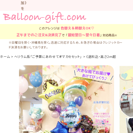
加》
を
お
す
す
色替え＆柄替え
OK♡
このアレンジは
め
正午
までのご注文&決済完了
最短翌日〜翌々日着
で「
」対応商品
※
し
て
※日曜日を除く・沖縄県を除く。迅速に対応するため、お急ぎの場合はクレジットカー
ド決済をお願いしております。
い
ま
ホーム
ヘリウム系「ご予算にあわせてオマカセセット」
《送料込・高さ2m超え!》『ご予算
す。
車
中
な
ど
置
か
な
い
よ
う
気
を
つ