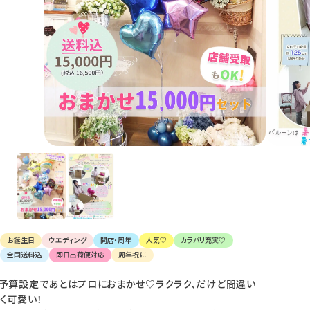
け
て
楽
し
ん
で
く
だ
さ
い。
お誕生日
ウエディング
開店・周年
人気♡
カラバリ充実♡
全国送料込
即日出荷便対応
周年祝に
予算設定であとはプロにおまかせ♡ラクラク、だけど間違い
く可愛い！