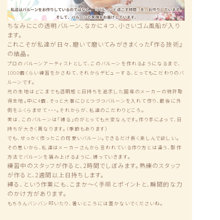
ちなみにこの透明バルーン、なかに４つ、小さいゴム風船が入り
ます。
これこそが私達が日々、磨いて磨いてみがきまくった『作る技術』
の結晶。
プロのバルーンアーティストとして、このバルーンを作れるようになるまで、
1000個くらい練習をかさねて、それからデビューする、とってもこだわりのバ
ルーンです。
元の生地はどこまでも透明感と日持ちを追求した国産のメーカーの特許取
得生地。中に4個、そっと大事にひとつづつバルーンを入れて作り、最後に外
側をふくらませて・・・。それからが、私達のこだわりどころ。
実は、このバルーンは「縛る」のがとっても大変なんです。作り手によって、日
持ちが大きく異なります。（季節もあります）
でも、せっかく作ったこの可愛いバルーン。できるだけ長く楽しんで欲しい。
その思いから、私達はメーカーさんから言われている作り方とは違う、製作
方法でバルーンを編み上げるように、縛っていきます。
練習中のスタッフが作ると、2時間でしぼみます。熟練のスタッフ
が作ると、2週間以上日持ちします。
縛る、という作業にも、こまか〜く手順とポイントと、瞬間的な力
のかけ方があります。
もちろんバンバン叩いたり、暑いところには置かないでくださいね。