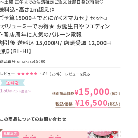
〜土曜 正午までの決済確定ご注文は即日発送可能♡
送料込・高さ2m超え!》
『ご予算15000円でとにかくオマカセ♪セット』
★ボリューミーでお得★ お誕生日やウエディン
グ・開店周年に人気のバルーン電報
割引後 送料込 15,000円/ 店頭受取 12,000円
別》【BL-HI】
商品番号
omakase15000
レビュー
4.84
（25件）
レビューを見る
送料込
15,000
150
¥
〜
ポイント進呈
税別商品価格
税別
¥
16,500
税込価格
税込
この商品についてのお問い合わせ