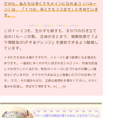
だから、私たちは多くてもメインになれるコ（バルー
ン）は、 「１つか、多くても２コまで」ときめていま
す。
この１〜２コを、生かすも殺すも、まわりの引き立て
役のバルーン次第。 全体がまとまり、相乗効果で『よ
り雰囲気がUPするアレンジ』を提供できるよう勉強し
ています。
＊それでも好みは様々ですので、イメージと違う結果になる場合も
あります。 一般的に多くのかたに好まれるシルエット、内容を目指
してお作りしているため、特定のイメージに近づけるのが難しい場
合もございますが、オマカセである以上ご容赦いただければ幸いで
す。 ただ、その場合もぜひ、正直な感想をお寄せください。さらに
高みを目指し、学ばせて頂きます。m(_ _)m