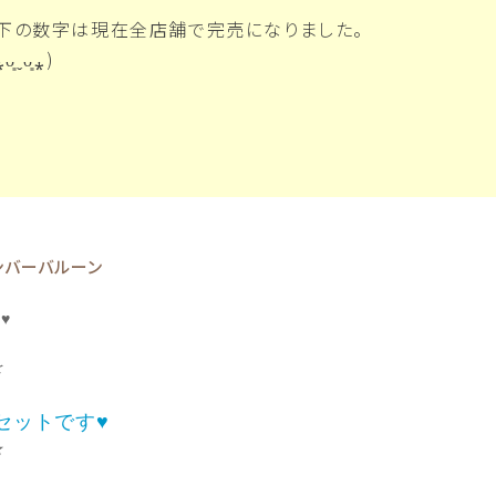
下の数字は現在全店舗で完売になりました。
ᴗ͈⁎)
♥
を
セットです♥
★