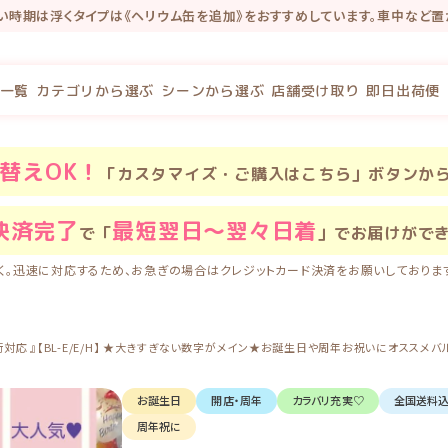
い時期は浮くタイプは《ヘリウム缶を追加》をおすすめしています。車中など置
インショップにリニューアルしました★ 新サイトでは『店舗受取』のご予約がで
念で新規会員登録で100P・既存会員様も初回新サイトログインで100Pプレゼ
一覧
カテゴリから選ぶ
シーンから選ぶ
店舗受け取り
即日出荷便
替え
OK！
「カスタマイズ・ご購入はこちら」ボタンか
決済完了
最短翌日〜翌々日着
で「
」でお届けがで
く。迅速に対応するため、お急ぎの場合はクレジットカード決済をお願いしておりま
対応 』【BL-E/E/H】 ★大きすぎない数字がメイン★お誕生日や周年お祝いにオススメバルーン
お誕生日
開店・周年
カラバリ充実♡
全国送料
周年祝に