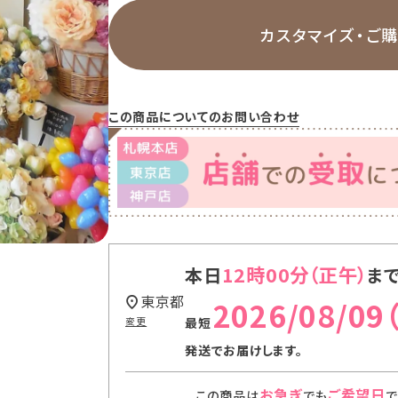
カスタマイズ・
ご
この商品についてのお問い合わせ
12時00分
本日
ま
東京都
2026/08/09
変更
発送
でお届けします。
お急ぎ
ご希望日
この商品は
でも