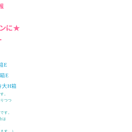
報
ンに★
ー
箱E
中箱E
特大H箱
です。
入りつつ
容です。
合は
め
ます。）