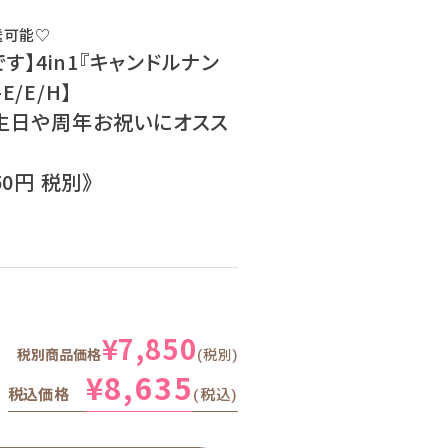
送可能♡
す】4in1『キャンドルナン
E/E/H】
生日や周年お祝いにオスス
50円 税別》
¥
7,850
税別商品価格
税別
¥
8,635
税込価格
税込