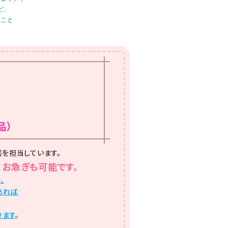
ど、
ること
て
品）
送を担当しています。
お急ぎも可能です。
、
あれば
で
きます
。