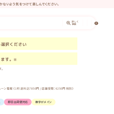
かないよう気をつけて楽しんでください。
きるようになりました♡
ントしています。
詳しく
0
検索
ら選択ください
きます。
※
す。
電報 《1桁 送料込7850円 / 店舗受取：6250円 税別》
込
即日出荷便対応
数字がメイン