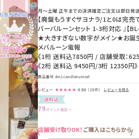
月〜土曜 正午までの決済確定ご注文は即日発
【廃盤もうすぐサヨナラ/1と0は完売で
バーバルーンセット 1-3桁対応 』【BL-
★大きすぎない数字がメイン★お誕
メバルーン電報
《1桁 送料込7850円 / 店舗受取：62
《2桁 送料込 9450円/3桁 12350円》
商品番号
4in1candlenumset
レビュー
4.86
（28件）
レビューを見る
送料込
79
ポイント進呈
〜
店舗受け取りOK！
ご購入はこちらから