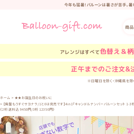
今年も猛暑！バルーンは暑さが苦手。暑
2025年、新オンラ
リニューアル記
商品
色替え＆柄
アレンジはすべて
正午
までのご注文&
※日曜日を除く・沖縄県を除
ホーム
★★お誕生日のお祝いに
【廃盤もうすぐサヨナラ/1と0は完売です】4in1『キャンドルナンバーバルーンセット 1-3桁
《2桁 送料込 9450円/3桁 12350円》