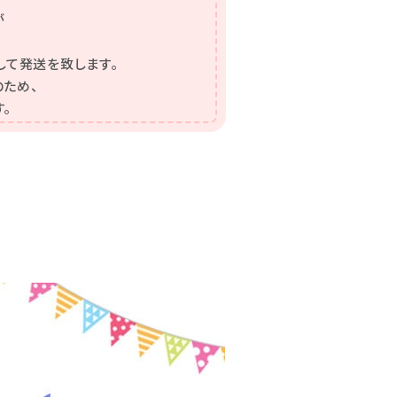
が
して発送を致します。
ため、
。