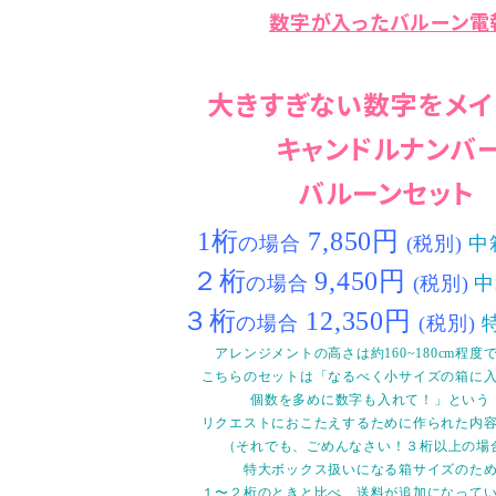
数字が入ったバルーン電
大きすぎない数字をメイ
キャンドルナンバ
バルーンセット
1桁
7,850円
の場合
(税別)
中
２桁
9,450円
の場合
(税別)
３桁
12,350円
の場合
(税別)
アレンジメントの高さは約160~180cm程度
こちらのセットは「なるべく小サイズの箱に
個数を多めに数字も入れて！」という
リクエストにおこたえするために作られた内
（それでも、ごめんなさい！３桁以上の場
特大ボックス扱いになる箱サイズのた
１〜２桁のときと比べ、送料が追加になってい