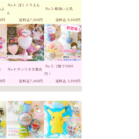
No.4: ぼくドラえも
るよ
No.5:根強い人気
ん
00円
送料込7,900円
送料込 9,000円
No.5: 2個で5000
No.4:サンリオ大集合
♡
円！
00円
送料込7,400円
送料込 5,000円