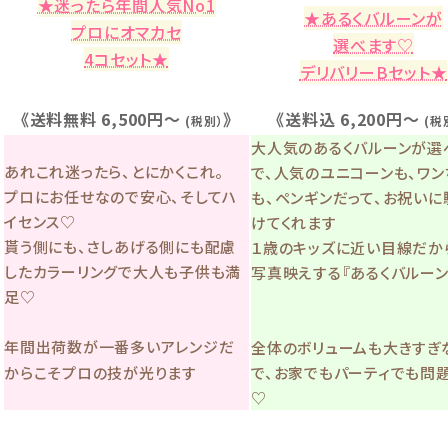
★迷ったら年間人気No1
★あるくバルーンが
プロにオマカセ
選べます♡
4コセット★
デリバリーBセット★
《送料無料 6,500円〜
》
《送料込 6,200円〜
(税別）
(税
大人気のあるくバルーンが選
あれこれ迷ったら、とにかくこれ。
で、人気のユニコーンも、ワン
プロにお任せなので安心、そしてハ
も、ペンギンだって、お祝いに
イセンス♡
けてくれます
貰う側にも、さしあげる側にも配慮
１歳のキッズに近い目線だか
したカラーリングで大人も子供も満
写真映えする『あるくバルーン
足♡
年間出荷数が一番多いアレンジだ
全体のボリュームも大きすぎ
からこそプロの技が光ります
で、お家でもパーティでも問
♡