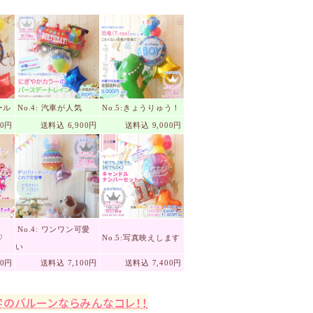
ール
No.4: 汽車が人気
No.5:きょうりゅう！
00円
送料込 6,900円
送料込 9,000円
No.4: ワンワン可愛
♡
No.5:写真映えします
い
00円
送料込 7,100円
送料込 7,400円
字のバルーンならみんなコレ！！