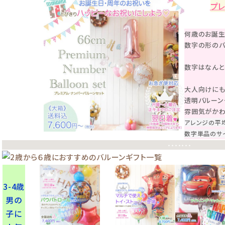
プ
何歳のお誕生
数字の形のバ
数字はなんと
大人向けにも
透明バルーン
雰囲気がかわ
アレンジの平均
数字単品のサイ
・・・・・・・
3-4歳
男の
子に