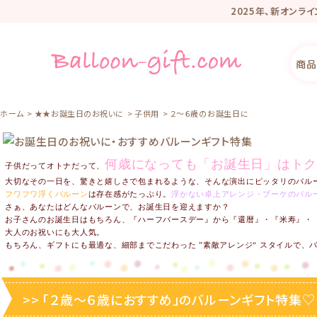
2025年、新オンラ
リニューアル記
商品
ホーム
★★お誕生日のお祝いに
子供用
２～６歳のお誕生日に
何歳になっても「お誕生日」はトク
子供だってオトナだって、
大切なその一日を、驚きと嬉しさで包まれるような、そんな演出にピッタリのバル
フワフワ浮くバルーン
は存在感がたっぷり。
浮かない卓上アレンジ・ブーケのバル
さぁ、あなたはどんなバルーンで、お誕生日を迎えますか？
お子さんのお誕生日はもちろん、『ハーフバースデー』から『還暦』・『米寿』・
大人のお祝いにも大人気。
もちろん、ギフトにも最適な、細部までこだわった ”素敵アレンジ“ スタイルで、
>> 「２歳〜６歳におすすめ」のバルーンギフト特集♡