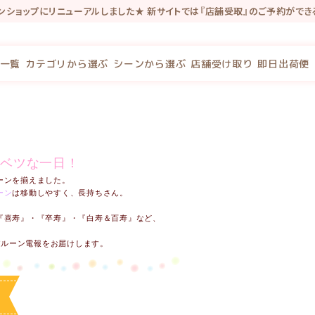
インショップにリニューアルしました★ 新サイトでは『店舗受取』のご予約がで
念で新規会員登録で100P・既存会員様も初回新サイトログインで100Pプレゼ
一覧
カテゴリから選ぶ
シーンから選ぶ
店舗受け取り
即日出荷便
ベツな一日！
ーンを揃えました。
ーン
は移動しやすく、長持ちさん。
『喜寿』・『卒寿』・『白寿＆百寿』など、
バルーン電報をお届けします。