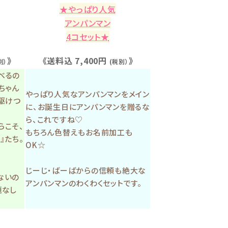
★やっぱり人気
アンパンマン
4コセット★
》
《送料込 7,400円
》
別）
(税別）
べるの
ちゃん
やっぱり人気なアンパンマンをメイン
駆けつ
に、お誕生日にアンパンマンを贈るな
ら、これですね♡
らこそ、
もちろん色替えもお名前加工も
』たち。
OK☆
じーじ・ばーばからの信頼も絶大な
ないの
アンパンマンのわくわくセットです。
題なし