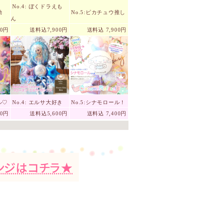
No.4: ぼくドラえも
動
No.5:ピカチュウ推し
ん
00円
送料込7,900円
送料込 7,900円
ル♡
No.4: エルサ大好き
No.5:シナモロール！
00円
送料込5,600円
送料込 7,400円
ンジはコチラ★