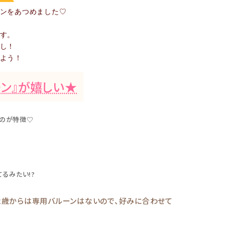
ンをあつめました♡
す。
し！
よう！
ン』が嬉しい★
のが特徴♡
るみたい!?
２歳からは専用バルーンはないので、好みに合わせて