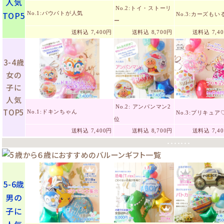
人気
No.2:トイ・ストーリ
TOP5
No.1:パウパトが人気
No.3:カーズもい
ー
送料込 7,400円
送料込 8,700円
送料込 7,4
3-4歳
女の
子に
人気
No.2: アンパンマン2
TOP5
No.1:ドキンちゃん
No.3:プリキュア
位
送料込 7,400円
送料込 8,700円
送料込 7,4
・・・・・・・
5-6歳
男の
子に