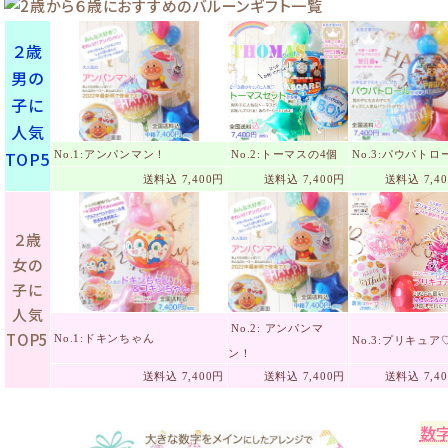
２歳
男の
子に
人気
TOP5
No.1:アンパンマン！
No.2:トーマスの4個
No.3:パウパトロ
送料込 7,400円
送料込 7,400円
送料込 7,4
２歳
女の
子に
人気
No.2: アンパンマ
TOP5
No.1:ドキンちゃん
No.3:プリキュア
ン！
送料込 7,400円
送料込 7,400円
送料込 7,4
数