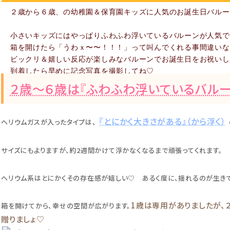
２歳から６歳、の幼稚園＆保育園キッズに人気のお誕生日バルー
小さいキッズにはやっぱりふわふわ浮いているバルーンが人気で
箱を開けたら「うわｘ〜〜！！！」って叫んでくれる事間違いな
ビックリ＆嬉しい反応が楽しみなバルーンでお誕生日をお祝いし
到着したら早めに記念写真を撮影してね♡
２歳〜６歳は『ふわふわ浮いているバルー
『とにかく大きさがある』（から浮く）
ヘリウムガスが入ったタイプは、
サイズにもよりますが、約2週間かけて浮かなくなるまで頑張ってくれます。
ヘリウム系はとにかくその存在感が嬉しい♡ あるく度に、揺れるのが生きて
1歳は専用がありましたが、
箱を開けてから、幸せの空間が広がります。
贈りましょ♡