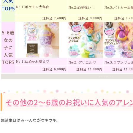
人気
TOP5
No.1:ポケモン大集合
No.2:恐竜強い！
No.3:パトカー出
送料込 7,400円
送料込 9,000円
送料込 8,2
5-6歳
女の
子に
人気
TOP5
No.1:ゆめかわ萌え♡
No.2: アリエル♡
No.3:ラプンツェ
送料込 6,000円
送料込 11,000円
送料込 11,0
・・・・・・・
その他の2〜６歳のお祝いに人気のアレ
お誕生日はみ〜んながウキウキ。