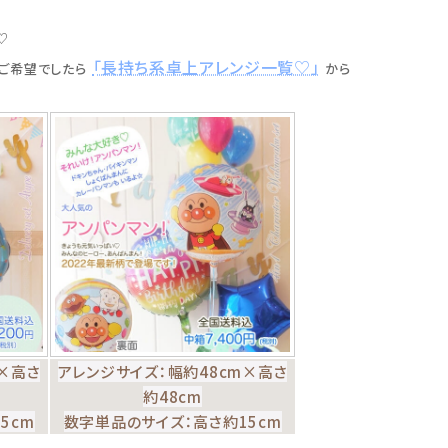
♡
「長持ち系卓上アレンジ一覧♡」
ご希望でしたら
から
×高さ
アレンジサイズ：幅約48cm×高さ
約48cm
5cm
数字単品のサイズ：高さ約15cm