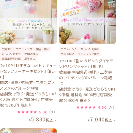
お誕生日
ウエディング
開店・周年
ウエディング
カラバリ充実♡
カラバリ充実♡
全国送料込
全国送料込
ウエディング専用
即日出荷便対応
周年祝に
3in1DX 『誓いのピンクダイヤモ
2in1SP『甘すぎないオトナキュー
ンドリングセット』 【BL-E】
トなラブリーケーキセット 』【BL-
披露宴や結婚式・婚約・二次会
F】
のウエディングのバルーン電報
開店・周年・結婚式・二次会にオ
に
ススメのバルーン電報
店舗受け取り・発送どちらもOK！
店舗受け取り・発送どちらもOK！
《中箱 送料込 8000円 /店舗受
《大箱 送料込7550円 / 店舗受
取：6400円 税別》
取：5300円 税別》
4.80
（5）
5.00
（1）
5,830
7,040
¥
税込
〜
¥
税込
〜