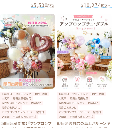
5,500
10,274
¥
税込
¥
税込
〜
お誕生日
ウエディング
開店・周年
お誕生日
ウエディング
開店・周年
人気♡
即日出荷便対応
人気♡
即日出荷便対応
浮かない卓上アレンジ
周年祝に
浮かない卓上アレンジ
周年祝に
長寿のお祝いに
長寿のお祝いに
アンプロンプチュシリーズ
記念日
アンプロンプチュシリーズ
記念日
送別会
そのまんまシリーズ
送別会
そのまんまシリーズ
【即日出荷対応】『アンプロンプ
即日発送対応の卓上バルーンギ