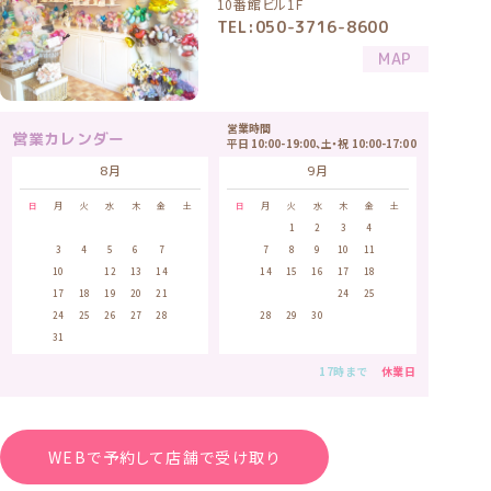
10番館ビル1F
TEL:050-3716-8600
MAP
営業時間
営業カレンダー
平日 10:00-19:00、土・祝 10:00-17:00
8月
9月
日
月
火
水
木
金
土
日
月
火
水
木
金
土
1
1
2
3
4
5
2
3
4
5
6
7
8
6
7
8
9
10
11
12
9
10
11
12
13
14
15
13
14
15
16
17
18
19
16
17
18
19
20
21
22
20
21
22
23
24
25
26
23
24
25
26
27
28
29
27
28
29
30
30
31
17時まで
休業日
WEBで予約して店舗で受け取り