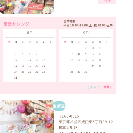
MAP
営業時間
営業カレンダー
平日 10:00-19:00、土・祝 10:00-正午
8月
9月
日
月
火
水
木
金
土
日
月
火
水
木
金
土
1
1
2
3
4
5
2
3
4
5
6
7
8
6
7
8
9
10
11
12
9
10
11
12
13
14
15
13
14
15
16
17
18
19
16
17
18
19
20
21
22
20
21
22
23
24
25
26
23
24
25
26
27
28
29
27
28
29
30
30
31
正午まで
休業日
東京店
〒166-0015
東京都杉並区成田東5丁目39-12
榎本ビル1F