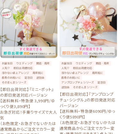
お誕生日
ウエディング
開店・周年
お誕生日
ウエディング
開店・周年
人気♡
即日出荷便対応
人気♡
即日出荷便対応
浮かない卓上アレンジ
周年祝に
浮かない卓上アレンジ
周年祝に
長寿のお祝いに
記念日
送別会
長寿のお祝いに
そのまんまシリーズ
アンプロンプチュシリーズ
記念日
送別会
そのまんまシリーズ
【即日出荷対応】『ミニ・ポット』
【即日出荷対応】『アンプロンプ
の即日発送対応バージョン
チュ・シングル』の即日発送対応
【送料無料・特急便 3,990円/ゆ
バージョン
っくり便3,890円】
【送料無料・特急便6090円/ゆっ
お急ぎ対応！手乗りサイズで大人
くり便5890円】
気
（お色限定・お急ぎでないかたは
（お色限定・お急ぎでないかたは
通常商品からご注文でカラー変
通常商品からご注文でカラー変
更・増量対応できます）卓上アレ