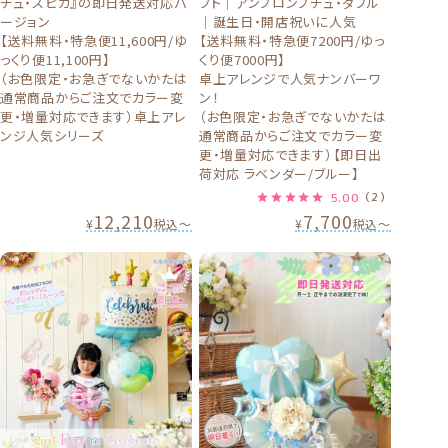
チュ・スピカ』の即日発送対応バ
フト｜アンプロンプチュ・ダブル
ージョン
｜誕生日・開店祝いに人気
【送料無料・特急便11,600円/ゆ
【送料無料・特急便7200円/ゆっ
っくり便11,100円】
くり便7000円】
（お色限定・お急ぎでないかたは
卓上アレンジで人気ナンバーワ
通常商品からご注文でカラー変
ン！
更・増量対応できます）卓上アレ
（お色限定・お急ぎでないかたは
ンジ人気シリーズ
通常商品からご注文でカラー変
更・増量対応できます）【即日出
荷対応 ラベンダー/ブルー】
5.00
（2）
12,210
7,700
¥
税込
〜
¥
税込
〜