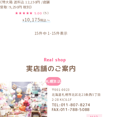
《特大箱 送料込 12,150円 /店舗
受取：9,250円 税別》
5.00
（5）
10,175
¥
税込
〜
15
件中
1
-
15
件表示
Real shop
実店舗のご案内
札幌本店
〒001-0023
北海道札幌市北区北23条西5丁目
2-28 Kビル1F
TEL:011-807-8274
FAX:011-788-5088