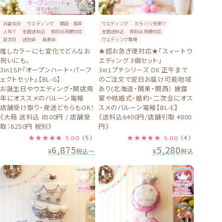
お誕生日
ウエディング
開店・周年
ウエディング
カラバリ充実♡
人気♡
全国送料込
即日出荷便対応
全国送料込
即日出荷便対応
記念日
送別会
発表会
ウエディング専用
推しカラーに七変化でどんなお
★超お急ぎ便対応★「スィートウ
祝いにも。
エディング 3個セット」
3in1SP『オープンハート・パーフ
3in1プチシリーズ DX 正午まで
ェクトセット』【BL-G】
のご注文で翌日お届け可能地域
お誕生日やウエディング・開店周
あり(北海道・関東・関西） 披露
年にオススメのバルーン電報
宴や結婚式・婚約・二次会にオス
店舗受け取り・発送どちらもOK！
スメのバルーン電報【BL-E】
《大箱 送料込 8500円 / 店舗受
《送料込6400円/店舗引取 4800
取：6250円 税別》
円》
5.00
（5）
5.00
（4）
6,875
5,280
¥
税込
〜
¥
税込