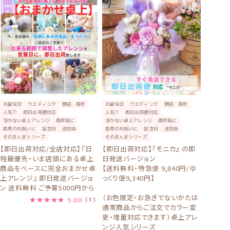
け
け
て
楽
楽
し
ん
で
く
だ
だ
さ
。
い。
お誕生日
ウエディング
開店・周年
お誕生日
ウエディング
開店・周年
人気♡
即日出荷便対応
人気♡
即日出荷便対応
浮かない卓上アレンジ
周年祝に
浮かない卓上アレンジ
周年祝に
長寿のお祝いに
記念日
送別会
長寿のお祝いに
記念日
送別会
そのまんまシリーズ
そのまんまシリーズ
【即日出荷対応/全店対応】『日
【即日出荷対応】『モニカ』 の即
程最優先・いま店頭にある卓上
日発送バージョン
商品をベースに完全おまかせ卓
【送料無料・特急便 9,840円/ゆ
上アレンジ』 即日発送バージョ
っくり便9,340円】
ン 送料無料 ご予算5000円から
（お色限定・お急ぎでないかたは
5.00
（1）
通常商品からご注文でカラー変
更・増量対応できます）卓上アレ
ンジ人気シリーズ