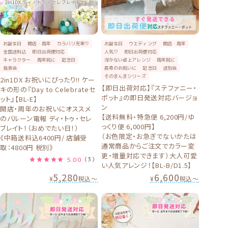
お誕生日
開店・周年
カラバリ充実♡
お誕生日
ウエディング
開店・周年
全国送料込
即日出荷便対応
人気♡
即日出荷便対応
キャラクター
周年祝に
記念日
浮かない卓上アレンジ
周年祝に
発表会
長寿のお祝いに
記念日
送別会
そのまんまシリーズ
2in1DX お祝いにぴったり!! ケー
【即日出荷対応】『ステファニー・
キの形の『Day to Celebrateセ
ポット』の即日発送対応バージョ
ット』【BL-E】
ン
開店・周年のお祝いにオススメ
【送料無料・特急便 6,200円/ゆ
のバルーン電報 ディ・トゥ・セレ
っくり便 6,000円】
ブレイト！（おめでたい日！）
（お色限定・お急ぎでないかたは
《中箱送料込6400円/ 店舗受
通常商品からご注文でカラー変
取：4800円 税別》
更・増量対応できます）大人可愛
5.00
（3）
い人気アレンジ！【BL-B/D1.5】
5,280
6,600
¥
税込
〜
¥
税込
〜