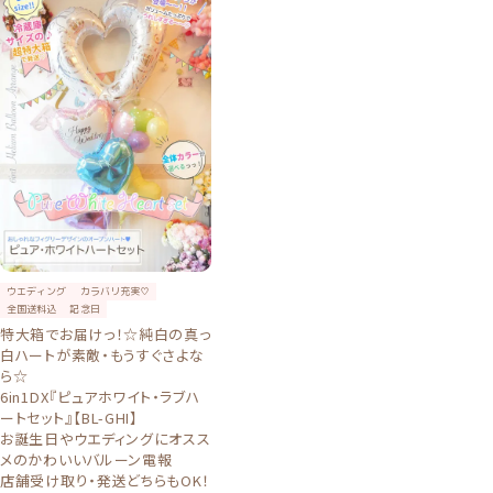
ウエディング
カラバリ充実♡
全国送料込
記念日
特大箱でお届けっ！☆純白の真っ
白ハートが素敵・もうすぐさよな
ら☆
6in1DX『ピュアホワイト・ラブハ
ートセット』【BL-GHI】
お誕生日やウエディングにオスス
メのかわいいバルーン電報
店舗受け取り・発送どちらもOK！