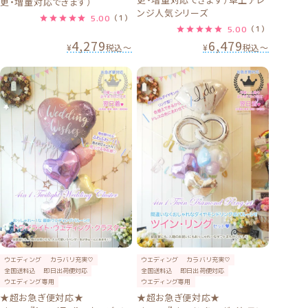
更・増量対応できます）
ンジ人気シリーズ
5.00
（1）
5.00
（1）
4,279
6,479
¥
税込
〜
¥
税込
〜
ウエディング
カラバリ充実♡
ウエディング
カラバリ充実♡
全国送料込
即日出荷便対応
全国送料込
即日出荷便対応
ウエディング専用
ウエディング専用
★超お急ぎ便対応★
★超お急ぎ便対応★