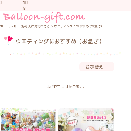
》
加》
を
お
お
す
す
ホーム
即日出荷便に対応できる
ウエディングにおすすめ（お急ぎ）
め
め
し
ウエディングにおすすめ（お急ぎ）
て
い
ま
。
す。
車
車
並び替え
中
中
な
な
ど
置
置
15
件中
1
-
15
件表示
か
か
な
な
い
よ
う
気
気
を
つ