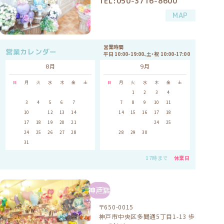
TEL:050-3716-8600
MAP
営業時間
営業カレンダー
平日 10:00-19:00、土・祝 10:00-17:00
8月
9月
日
月
火
水
木
金
土
日
月
火
水
木
金
土
1
1
2
3
4
5
2
3
4
5
6
7
8
6
7
8
9
10
11
12
9
10
11
12
13
14
15
13
14
15
16
17
18
19
16
17
18
19
20
21
22
20
21
22
23
24
25
26
23
24
25
26
27
28
29
27
28
29
30
30
31
17時まで
休業日
神戸店
〒650-0015
神戸市中央区多聞通5丁目1-13 歩