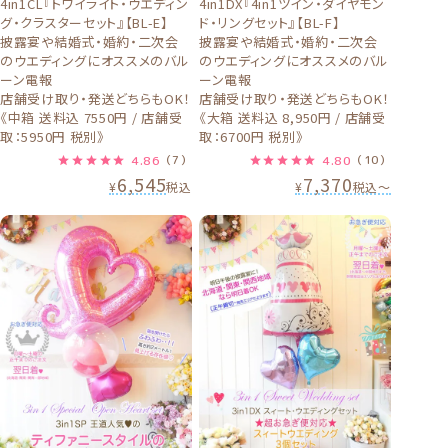
4in1CL『トワイライト・ウエディン
4in1DX『4in1ツイン・ダイヤモン
グ・クラスターセット』【BL-E】
ド・リングセット』【BL-F】
披露宴や結婚式・婚約・二次会
披露宴や結婚式・婚約・二次会
のウエディングにオススメのバル
のウエディングにオススメのバル
ーン電報
ーン電報
店舗受け取り・発送どちらもOK！
店舗受け取り・発送どちらもOK！
《中箱 送料込 7550円 / 店舗受
《大箱 送料込 8,950円 / 店舗受
取：5950円 税別》
取：6700円 税別》
4.86
（7）
4.80
（10）
6,545
7,370
¥
税込
¥
税込
〜