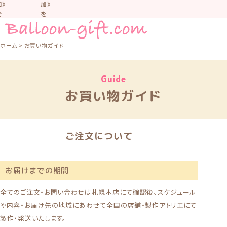
》
加》
を
を
お
お
す
す
す
す
ホーム
お買い物ガイド
め
め
し
し
て
て
Guide
い
い
ま
ま
お買い物ガイド
。
す。
車
車
中
中
な
な
ご注文について
ど
ど
置
置
か
か
な
な
お届けまでの期間
い
い
よ
よ
全てのご注文・お問い合わせは札幌本店にて確認後、スケジュール
う
う
や内容・お届け先の地域にあわせて全国の店舗・製作アトリエにて
気
気
を
を
製作・発送いたします。
つ
つ