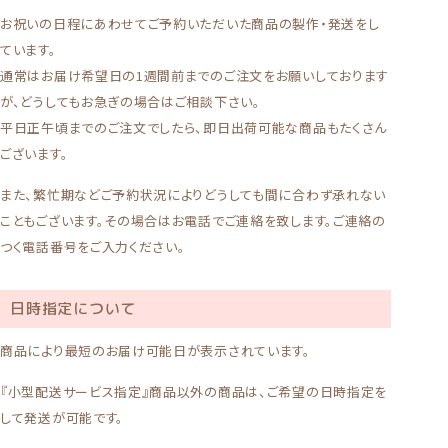
け
け
お祝いの日程にあわせてご予約いただいた商品の製作・発送をし
て
て
ています。
楽
楽
し
し
通常はお届け希望日の1週間前までのご注文をお願いしております
ん
ん
が、どうしてもお急ぎの場合はご相談下さい。
で
で
平日正午頃までのご注文でしたら、即日出荷可能な商品もたくさん
く
だ
だ
ございます。
さ
さ
。
い。
また、繁忙期などご予約状況によりどうしても間に合わず承れない
こともございます。その場合はお電話でご連絡を致します。ご連絡の
つく電話番号をご入力ください。
日時指定について
商品により最短のお届け可能日が表示されています。
『小型配送サービス指定』商品以外の商品は、ご希望の日時指定を
して発送が可能です。