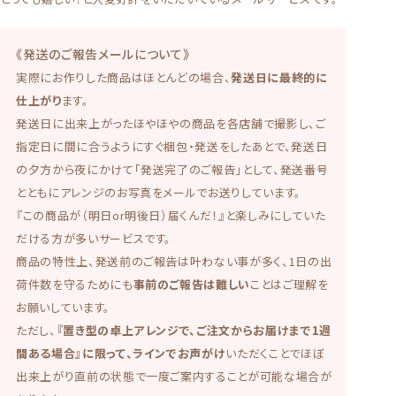
《発送のご報告メールについて》
実際にお作りした商品はほとんどの場合、
発送日に最終的に
仕上がり
ます。
発送日に出来上がったほやほやの商品を各店舗で撮影し、ご
指定日に間に合うようにすぐ梱包・発送をしたあとで、発送日
の夕方から夜にかけて「発送完了のご報告」として、発送番号
とともにアレンジのお写真をメールでお送りしています。
『この商品が（明日or明後日）届くんだ！』と楽しみにしていた
だける方が多いサービスです。
商品の特性上、発送前のご報告は叶わない事が多く、1日の出
荷件数を守るためにも
事前のご報告は難しい
ことはご理解を
お願いしています。
ただし、
『置き型の卓上アレンジで、ご注文からお届けまで1週
間ある場合』に限って、ラインでお声がけ
いただくことでほぼ
出来上がり直前の状態で一度ご案内することが可能な場合が