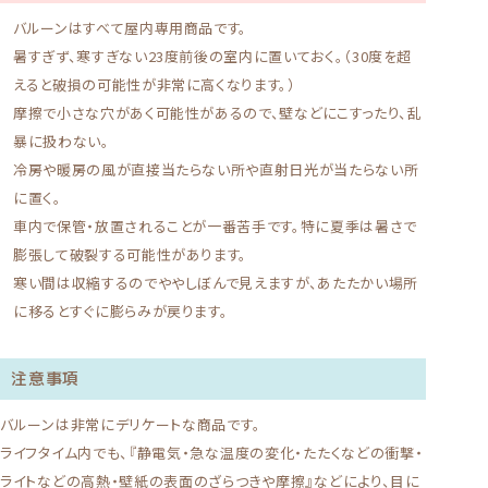
バルーンはすべて屋内専用商品です。
暑すぎず、寒すぎない23度前後の室内に置いておく。（30度を超
えると破損の可能性が非常に高くなります。）
摩擦で小さな穴があく可能性があるので、壁などにこすったり、乱
暴に扱わない。
冷房や暖房の風が直接当たらない所や直射日光が当たらない所
に置く。
車内で保管・放置されることが一番苦手です。特に夏季は暑さで
膨張して破裂する可能性があります。
寒い間は収縮するのでややしぼんで見えますが、あたたかい場所
に移るとすぐに膨らみが戻ります。
注意事項
バルーンは非常にデリケートな商品です。
ライフタイム内でも、『静電気・急な温度の変化・たたくなどの衝撃・
ライトなどの高熱・壁紙の表面のざらつきや摩擦』などにより、目に