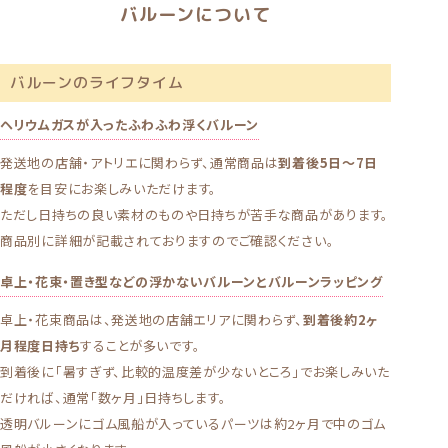
バルーンについて
バルーンのライフタイム
ヘリウムガスが入ったふわふわ浮くバルーン
発送地の店舗・アトリエに関わらず、通常商品は
到着後5日～7日
程度
を目安にお楽しみいただけます。
ただし日持ちの良い素材のものや日持ちが苦手な商品があります。
商品別に詳細が記載されておりますのでご確認ください。
卓上・花束・置き型などの浮かないバルーンとバルーンラッピング
卓上・花束商品は、発送地の店舗エリアに関わらず、
到着後約2ヶ
月程度日持ち
することが多いです。
到着後に「暑すぎず、比較的温度差が少ないところ」でお楽しみいた
だければ、通常「数ヶ月」日持ちします。
透明バルーンにゴム風船が入っているパーツは約2ヶ月で中のゴム