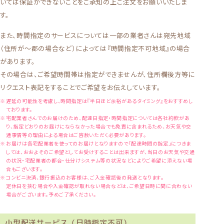
いては保証ができないことをご承知の上ご注文をお願いいたしま
す。
また、時間指定のサービスについては一部の業者さんは宛先地域
（住所が〜郡の場合など）によっては『時間指定不可地域』の場合
があります。
その場合は、ご希望時間帯は指定ができませんが、住所欄後方等に
リクエスト表記をすることでご希望をお伝えしています。
遅延の可能性を考慮し、時間指定は『半日ほど余裕があるタイミング』をおすすめし
ております。
宅配業者さんでのお届けのため、配達日指定・時間指定については各社約款があ
り、指定どおりのお届けにならなかった場合でも免責に含まれるため、お天気や交
通事情等の理由による場合はご容赦いただく必要があります。
お届けは各宅配業者を使ってのお届けとなりますので「配達時間の指定」につきま
しては、おおよそのご希望としてお受けすることは出来ますが、当日のお天気や交通
の状況・宅配業者の都合・仕分けシステム等の状況などによりご希望に添えない場
合もございます。
コンビニ決済、銀行振込のお客様は、ご入金確認後の発送となります。
定休日を挟む場合や入金確認が取れない場合などは、ご希望日時に間に合わない
場合がございます。予めご了承ください。
小型配送サービス（日時指定不可）