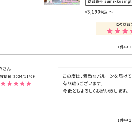
商品番号
sumikkosing
3,190
〜
税込
¥
1
件中
1
Y
この度は、素敵なバルーンを届けて頂
投稿日
2024/11/09
有り難うございます。

今後ともよろしくお願い致します。
1
件中
1