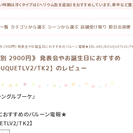
い時期は浮くタイプは《ヘリウム缶を追加》をおすすめしています。車中など置
インショップにリニューアルしました★ 新サイトでは『店舗受取』のご予約がで
念で新規会員登録で100P・既存会員様も初回新サイトログインで100Pプレゼ
一覧
カテゴリから選ぶ
シーンから選ぶ
店舗受け取り
即日出荷便
2900円》 発表会やお誕生日におすすめのバルーン電報★【BL-ABC/BOUQUETLV2/T
 2900円》 発表会やお誕生日におすすめ
UQUETLV2/TK2】のレビュー
シングルブーケ』
におすすめのバルーン電報★
ETLV2/TK2】