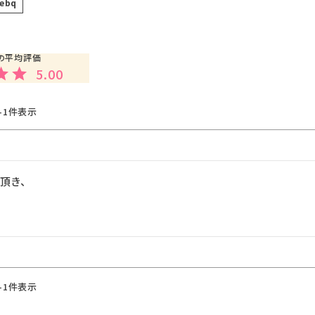
lebq
5.00
-
1
件表示
き、

-
1
件表示