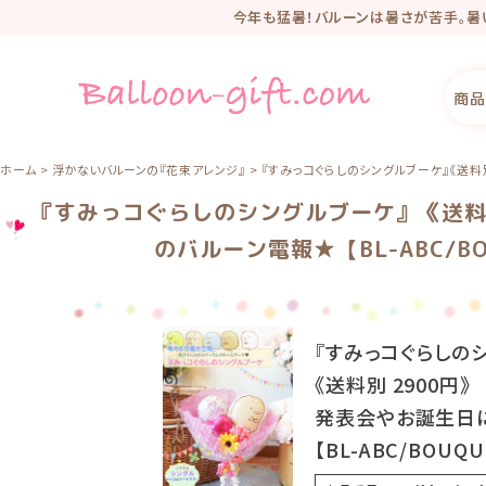
今年も猛暑！バルーンは暑さが苦手。暑
2025年、新オンラ
リニューアル記
商品
ホーム
浮かないバルーンの『花束アレンジ』
『すみっコぐらしのシングルブーケ』《送料別 
『すみっコぐらしのシングルブーケ』《送料別
のバルーン電報★【BL-ABC/BO
『すみっコぐらしの
《送料別 2900円》
発表会やお誕生日
【BL-ABC/BOUQU