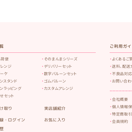
覧
ご利用ガイ
出荷便
そのまんまシリーズ
よくあるご
アレンジ
デリバリーセット
送料、配送
ブーケ
数字バルーンセット
不良品対応
ンスタンド
ゴムバルーン
お問い合わ
ンラッピング
カスタムアレンジ
せセット
会社概要
個人情報
け取り
実店舗紹介
特定商取引
録・ログイン
お気に入り
会員規約
歴