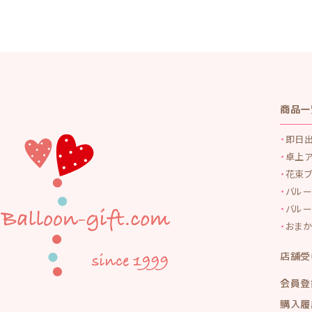
商品一
即日
卓上
花束
バルー
バルー
おまか
店舗受
会員登
購入履