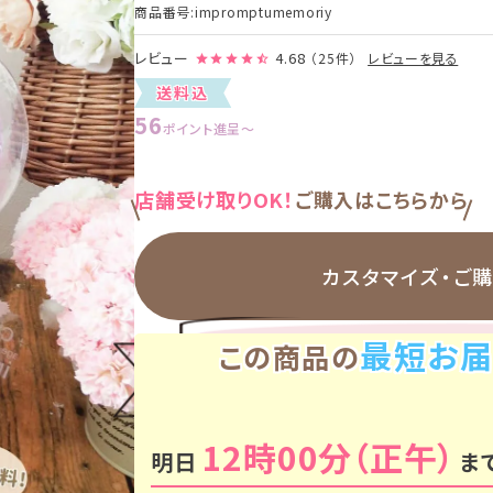
商品番号
impromptumemoriy
レビュー
4.68
（25件）
レビューを見る
送料込
56
ポイント進呈
〜
店舗受け取りOK！
ご購入はこちらから
カスタマイズ・
ご
最短お届
この商品の
12時00分
明日
ま