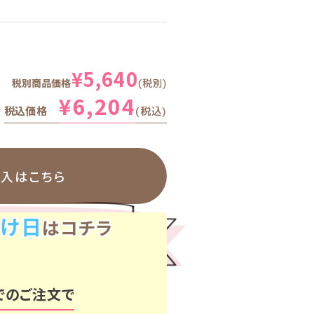
¥
5,640
税別商品価格
税別
¥
6,204
税込価格
税込
購入はこちら
け日
はコチラ
でのご注文で