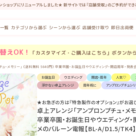
インショップにリニューアルしました★ 新サイトでは『店舗受取』のご予約がで
念で新規会員登録で100P・既存会員様も初回新サイトログインで100Pプレゼ
一覧
カテゴリから選ぶ
シーンから選ぶ
店舗受け取り
即日出荷便
替え
OK！
「カスタマイズ・ご購入はこちら」ボタンか
ュ・メモリー」 《送料無料 5640円》 卒業卒園・お誕生日やウエディング・開店周年・発表会にオ
お誕生日
ウエディング
開店・周年
人気♡
浮かない卓上アレンジ
周年祝に
アンプロンプチュシリ
★お急ぎの方は『特急製作のオプション』がお選
卓上アレンジ「アンプロンプチュ・メモリ
卒業卒園・お誕生日やウエディング・
メのバルーン電報【BL-A/D1.5/TK4】