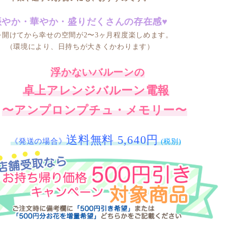
賑やか・華やか・盛りだくさんの存在感♥
を開けてから幸せの空間が
2〜3ヶ月程度楽しめます。
（環境により、日持ちが大きくかわります）
浮かないバルーンの
卓上アレンジバルーン電報
〜アンプロンプチュ・メモリー〜
送料無料 5,640円
《発送の場合》
(税別)