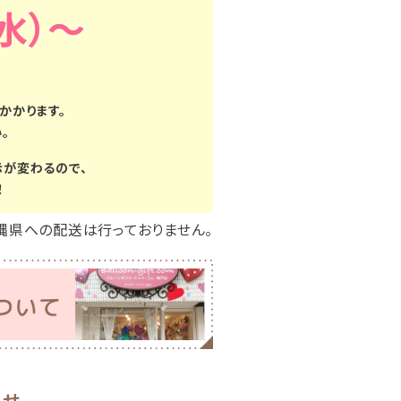
（水）
かかります。
。
示が変わるので、
！
縄県への配送は行っておりません。
わせ