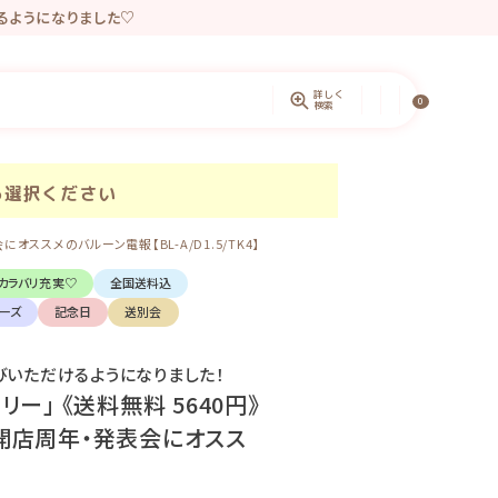
きるようになりました♡
ントしています。
詳しく
0
検索
ら選択ください
ススメのバルーン電報【BL-A/D1.5/TK4】
カラバリ充実♡
全国送料込
ーズ
記念日
送別会
びいただけるようになりました！
ー」 《送料無料 5640円》
開店周年・発表会にオスス