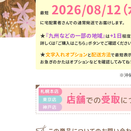
2026/08/12
に
宅配業者さんでの通常発送
でお届けします。
★
『九州などの一部の地域』
+1日
は
程度
詳しくは『ご購入はこちら』ボタンでご確認ください
★
文字入れオプション
配送方法
と
で最短表
お急ぎのかたはオプションなどを確認してみてね
※沖
この商品についてのお問い合