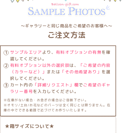
〜ギャラリーと同じ商品をご希望のお客様へ〜
ご注文方法
サンプルエリア
より、
有料オプションの有無
を確
認してください。
有料オプション以外の選択肢
は、
「ご希望の内容
（カラーなど）」
または
「その他希望あり」
を選
択してください。
カート内の
「詳細リクエスト」欄
で
ご希望のギャ
ラリー番号
を入力してください。
※在庫がない場合・お急ぎの場合はご容赦下さい。
※オモリ/土台/お花などのパーツは全く同じとは限りません。在
庫の中でできる範囲で近づけてお作りいたします。
★箱サイズについて★