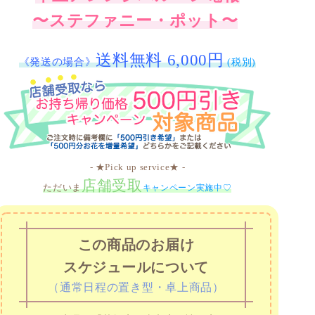
〜ステファニー・ポット〜
送料無料 6,000円
《発送の場合》
(税別)
- ★Pick up service★ -
店舗受取
ただいま
キャンペーン実施中♡
この商品のお届け
スケジュールについて
（通常日程の置き型・卓上商品）