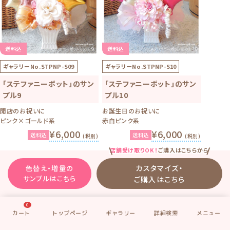
送料込
送料込
ギャラリーNo.
STPNP-S09
ギャラリーNo.
STPNP-S10
「ステファニーポット」のサン
「ステファニーポット」のサン
プル9
プル10
開店のお祝いに
お誕生日のお祝いに
ピンク×ゴールド系
赤白ピンク系
¥6,000
¥6,000
送料込
送料込
(税別)
(税別)
店舗受け取りOK！
ご購入はこちらから
カスタマイズ・
色替え・増量の
サンプルはこちら
ご購入はこちら
0