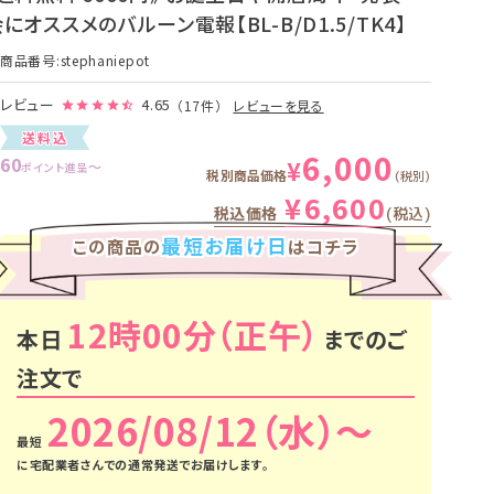
にオススメのバルーン電報【BL-B/D1.5/TK4】
商品番号
stephaniepot
レビュー
4.65
（17件）
レビューを見る
送料込
6,000
60
¥
〜
ポイント進呈
税別商品価格
税別
¥
6,600
税込価格
税込
最短お届け日
この商品の
はコチラ
12時00分
本日
までのご
注文で
2026/08/12（水）
に
宅配業者さんでの通常発送
でお届けします。