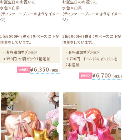
お誕生日のお祝いに
お誕生日のお祝いに
水色×白系
水色×白系
（ティファニーブルーのようなイメー
（ティファニーブルーのようなイメー
ジ）
ジ）
1個6000円 (税別）をベースに下記
1個6000円 (税別）をベースに下記
増量をしています。
増量をしています。
・ 有料追加オプション
・ 有料追加オプション
+350円 木製ピック1桁追加
＋700円 ゴールドキャンドルを
2本追加
¥6,350
送料込
(税別)
¥6,700
送料込
(税別)