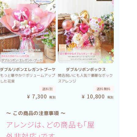
ダブルリボンエレガントブーケ
ダブルリボンボックス
もっと華やか♡ボリュームアップ
開店祝いにも人気♡豪華なボック
した花束
スアレンジ
送料別
送料無料
7,300
10,800
税別
税別
〜 この商品の注意事項 〜
アレンジは、どの商品も「屋
外非対応」です。