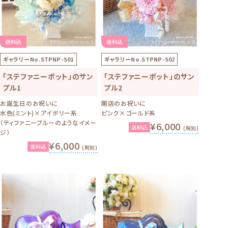
送料込
送料込
ギャラリーNo.
STPNP-S01
ギャラリーNo.
STPNP-S02
「ステファニーポット」のサン
「ステファニーポット」のサン
プル1
プル2
お誕生日のお祝いに
開店のお祝いに
水色(ミント)×アイボリー系
ピンク×ゴールド系
（ティファニーブルーのようなイメー
¥6,000
送料込
(税別)
ジ）
¥6,000
送料込
(税別)