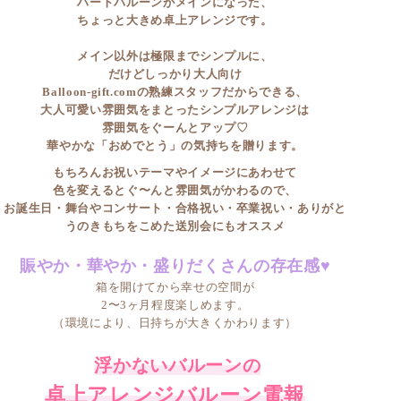
ハートバルーンがメインになった、
ちょっと大きめ卓上アレンジです。
メイン以外は極限までシンプルに、
だけどしっかり大人向け
Balloon-gift.comの熟練スタッフだからできる、
大人可愛い雰囲気をまとったシンプルアレンジは
雰囲気をぐーんとアップ♡
華やかな「おめでとう」の気持ちを贈ります。
もちろんお祝いテーマやイメージにあわせて
色を変えるとぐ〜んと雰囲気がかわるので、
お誕生日・舞台やコンサート・合格祝い・卒業祝い・ありがと
うのきもちをこめた送別会にもオススメ
賑やか・華やか・盛りだくさんの存在感♥
箱を開けてから幸せの空間が
2〜3ヶ月程度楽しめます。
（環境により、日持ちが大きくかわります）
浮かないバルーンの
卓上アレンジバルーン電報