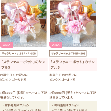
送料込
送料込
ギャラリーNo.
STPNP-S05
ギャラリーNo.
STPNP-S06
「ステファニーポット」のサン
「ステファニーポット」のサン
プル5
プル6
お誕生日のお祝いに
お誕生日のお祝いに
ピンク×ゴールド系
ピンク×ゴールド系
1個6000円 (税別）をベースに下記
1個6000円 (税別）をベースに下記
増量をしています。
増量をしています。
・ 有料追加オプション
・ 有料追加オプション
+200円 数字キャンドル追加
+700円 木製数字2本追加