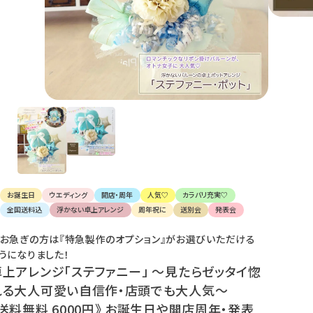
け
て
楽
し
ん
で
く
だ
さ
い。
お誕生日
ウエディング
開店・周年
人気♡
カラバリ充実♡
全国送料込
浮かない卓上アレンジ
周年祝に
送別会
発表会
お急ぎの方は『特急製作のオプション』がお選びいただける
うになりました！
卓上アレンジ「ステファニー」 〜見たらゼッタイ惚
れる大人可愛い自信作・店頭でも大人気〜
《送料無料 6000円》 お誕生日や開店周年・発表