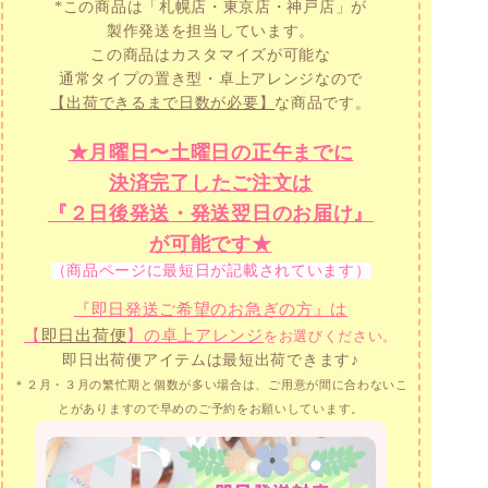
*この商品は「札幌店・東京店・神戸店」が
製作発送を担当しています。
この商品はカスタマイズが可能な
通常タイプの置き型・卓上アレンジなので
【出荷できるまで日数が必要】
な商品です。
★月曜日〜土曜日の正午までに
決済完了したご注文は
『２日後発送・発送翌日のお届け』
が可能です★
（商品ページに最短日が記載されています）
『即日発送ご希望のお急ぎの方』は
【
即日出荷便
】の卓上アレンジ
をお選びください。
即日出荷便アイテムは最短出荷できます♪
＊２月・３月の繁忙期と個数が多い場合は、ご用意が間に合わないこ
とがありますので
早めのご予約をお願いしています。