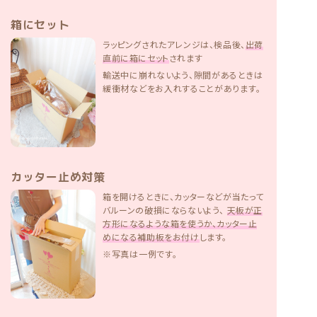
箱にセット
ラッピングされたアレンジは、検品後、
出荷
直前に箱にセット
されます
輸送中に崩れないよう、隙間があるときは
緩衝材などをお入れすることがあります。
カッター止め対策
箱を開けるときに、カッターなどが当たって
バルーンの破損にならないよう、
天板が正
方形になるような箱を使うか、カッター止
めになる補助板をお付け
します。
※写真は一例です。