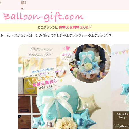
加》
を
お
す
す
色替え＆柄替え
OK♡
このアレンジは
め
し
ホーム
浮かないバルーンの『置いて楽しむ卓上アレンジ』
卓上アレンジ「ステファニー」 
て
い
ま
す。
車
中
な
ど
置
か
な
い
よ
う
気
を
つ