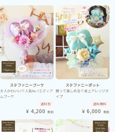
ステファニーブーケ
ステファニーポット
大人かわいい♡人気No.1ミディア
飾って楽しめる♡卓上アレンジタ
ムブーケ
イプ
送料別
送料無料
4,200
6,000
税別
税別