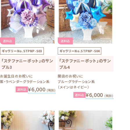
送料込
送料込
ギャラリーNo.
STPNP-S03
ギャラリーNo.
STPNP-S04
「ステファニーポット」のサン
「ステファニーポット」のサン
プル3
プル4
お誕生日のお祝いに
開店のお祝いに
紫・ラベンダーグラデーション系
ブルーグラデーション系
（メインはネイビー）
¥6,000
送料込
(税別)
¥6,000
送料込
(税別)