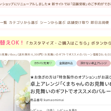
インショップにリニューアルしました★ 新サイトでは『店舗受取』のご予約がで
念で新規会員登録で100P・既存会員様も初回新サイトログインで100Pプレゼ
一覧
カテゴリから選ぶ
シーンから選ぶ
店舗受け取り
即日出荷便
替え
OK！
「カスタマイズ・ご購入はこちら」ボタンか
舞いBox」《送料無料 6,300円》 お見舞いのギフトでオススメのバルーン電報【BL-B/D3/
カラバリ充実♡
全国送料込
浮かない卓上アレンジ
★お急ぎの方は『特急製作のオプション』がお選
卓上アレンジ「くまちゃんのお見舞いBox
お見舞いのギフトでオススメのバルーン電報
商品番号
kumaomimai
レビュー
（0件）
レビューを見る