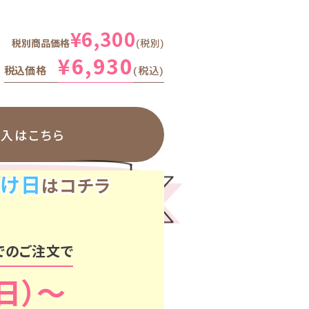
¥
6,300
税別商品価格
税別
¥
6,930
税込価格
税込
購入はこちら
け日
はコチラ
でのご注文で
（日）