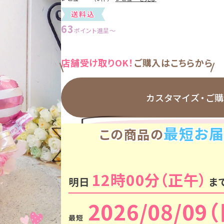
送料込
63
ポイント進呈
〜
店舗受け取りOK！
ご購入はこちらから
カスタマイズ・
ご
最短お届
この商品の
12時00分
明日
ま
2026/08/09