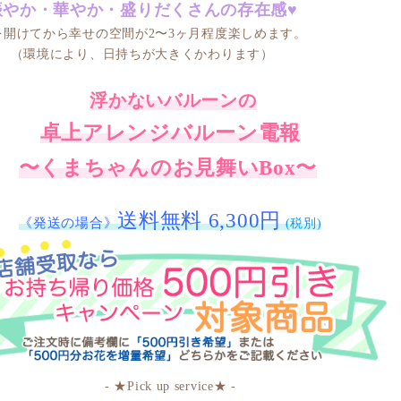
賑やか・華やか・盛りだくさんの存在感♥
を開けてから幸せの空間が
2〜3ヶ月程度楽しめます。
（環境により、日持ちが大きくかわります）
浮かないバルーンの
卓上アレンジバルーン電報
〜くまちゃんのお見舞いBox〜
送料無料 6,300円
《発送の場合》
(税別)
- ★Pick up service★ -