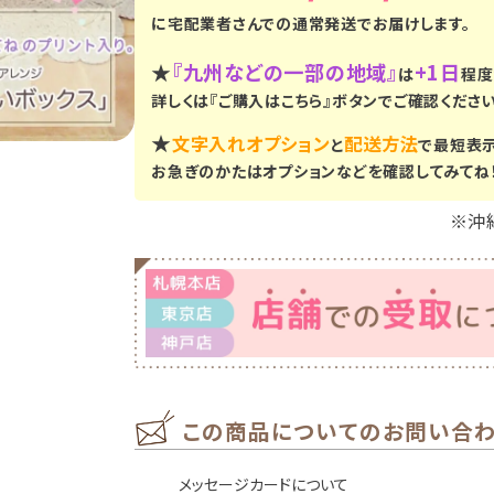
に
宅配業者さんでの通常発送
でお届けします。
★
『九州などの一部の地域』
+1日
は
程度
詳しくは『ご購入はこちら』ボタンでご確認ください
★
文字入れオプション
配送方法
と
で最短表
お急ぎのかたはオプションなどを確認してみてね
※沖
この商品についてのお問い合
メッセージカードについて