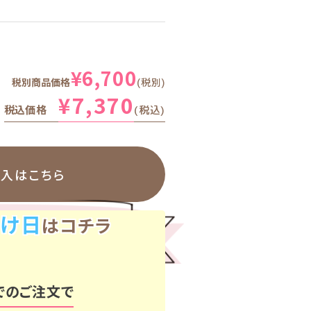
¥
6,700
税別商品価格
税別
¥
7,370
税込価格
税込
購入はこちら
け日
はコチラ
でのご注文で