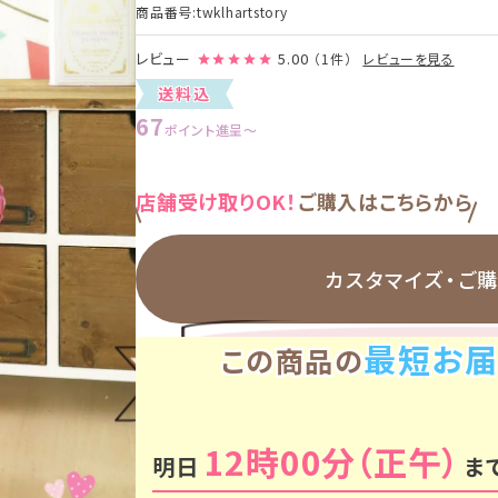
商品番号
twklhartstory
レビュー
5.00
（1件）
レビューを見る
送料込
67
ポイント進呈
〜
店舗受け取りOK！
ご購入はこちらから
カスタマイズ・
ご
最短お届
この商品の
12時00分
明日
ま