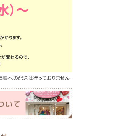
（水）
かかります。
。
示が変わるので、
！
縄県への配送は行っておりません。
わせ