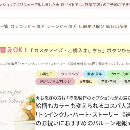
インショップにリニューアルしました★ 新サイトでは『店舗受取』のご予約がで
念で新規会員登録で100P・既存会員様も初回新サイトログインで100Pプレゼ
一覧
カテゴリから選ぶ
シーンから選ぶ
店舗受け取り
即日出荷便
替え
OK！
「カスタマイズ・ご購入はこちら」ボタンか
パ大満足「トゥインクル・ハート・ストーリー」《送料無料 6700円》 発表会のお祝いにおすす
お誕生日
ウエディング
開店・周年
カラバリ充実
浮かない卓上アレンジ
周年祝に
卒業・卒園
敬
★お急ぎの方は『特急製作のオプション』がお選
絵柄もカラーも変えられるコスパ大
「トゥインクル・ハート・ストーリー」《送
のお祝いにおすすめのバルーン電報★【BL