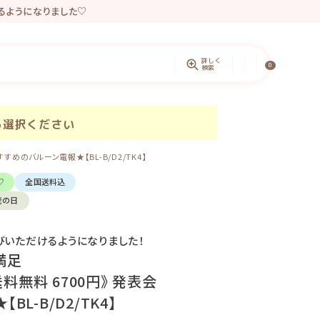
きるようになりました♡
ントしています。
詳しく
0
検索
ら選択ください
めのバルーン電報★【BL-B/D2/TK4】
♡
全国送料込
老の日
びいただけるようになりました！
満足
料無料 6700円》 発表会
-B/D2/TK4】