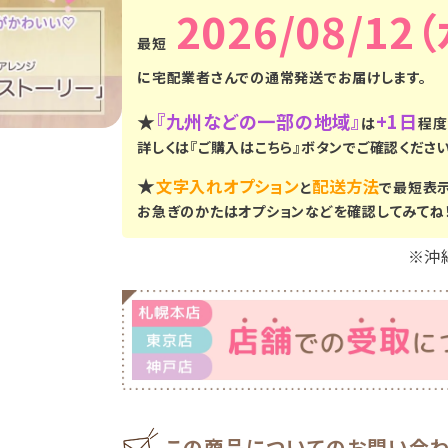
2026/08/12
に
宅配業者さんでの通常発送
でお届けします。
★
『九州などの一部の地域』
+1日
は
程度
詳しくは『ご購入はこちら』ボタンでご確認ください
★
文字入れオプション
配送方法
と
で最短表
お急ぎのかたはオプションなどを確認してみてね
※沖
この商品についてのお問い合