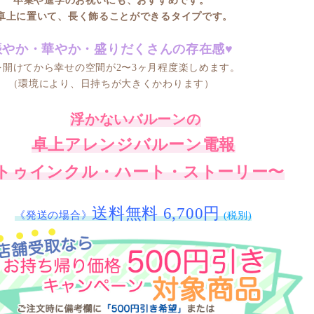
卒業や進学のお祝いにも、おすすめです。
卓上に置いて、長く飾ることができるタイプです。
賑やか・華やか・盛りだくさんの存在感♥
を開けてから幸せの空間が
2〜3ヶ月程度楽しめます。
（環境により、日持ちが大きくかわります）
浮かないバルーンの
卓上アレンジバルーン電報
トゥインクル・ハート・ストーリー〜
送料無料 6,700円
《発送の場合》
(税別)