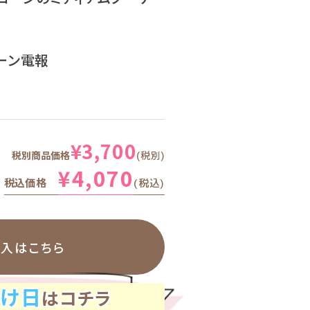
ーン電報
¥
3,700
税別商品価格
税別
¥
4,070
税込価格
税込
購入はこちら
け日
はコチラ