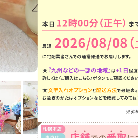
12時00分
本日
ま
2026/08/08
に
宅配業者さんでの通常発送
でお届けします。
★
『九州などの一部の地域』
+1日
は
程度
詳しくは『ご購入はこちら』ボタンでご確認ください
★
文字入れオプション
配送方法
と
で最短表
お急ぎのかたはオプションなどを確認してみてね
※沖