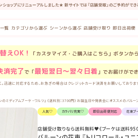
インショップにリニューアルしました★ 新サイトでは『店舗受取』のご予約がで
念で新規会員登録で100P・既存会員様も初回新サイトログインで100Pプレゼ
一覧
カテゴリから選ぶ
シーンから選ぶ
店舗受け取り
即日出荷便
替え
OK！
「カスタマイズ・ご購入はこちら」ボタンか
決済完了
最短翌日〜翌々日着
で「
」でお届けがで
く。迅速に対応するため、お急ぎの場合はクレジットカード決済をお願いしておりま
ミディアムブーケ ・ワルツ』 《送料別：3700円》 お誕生日や発表会にオススメのバルーン電報【
人気♡
カラバリ充実♡
即日出荷便対応
花束ブ
店舗受け取りなら送料無料♥《ブーケは送料950
バルーンの花束 『トリコロール・ユニ