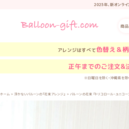
2025年、新オンラ
リニューアル記
商品
色替え＆柄
アレンジはすべて
正午
までのご注文&
※日曜日を除く・沖縄県を除
ホーム
浮かないバルーンの『花束アレンジ』
バルーンの花束 『トリコロール・ユニコーンの