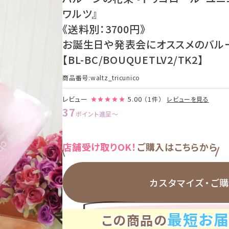
ワルツ』
《送料別：3700円》
お誕生日や発表会にオススメのバル
【BL-BC/BOUQUETLV2/TK2】
商品番号
waltz_tricunico
レビュー
5.00
（1件）
レビューを見る
37
ポイント進呈
〜
店舗受け取りOK！
ご購入はこちらから
カスタマイズ・
ご
最短お届
この商品の