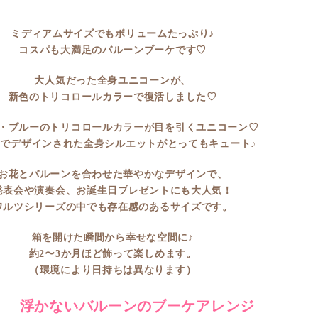
ミディアムサイズでもボリュームたっぷり♪
コスパも大満足のバルーンブーケです♡
大人気だった全身ユニコーンが、
新色のトリコロールカラーで復活しました♡
・ブルーのトリコロールカラーが目を引くユニコーン♡
でデザインされた全身シルエットがとってもキュート♪
お花とバルーンを合わせた華やかなデザインで、
発表会や演奏会、お誕生日プレゼントにも大人気！
ワルツシリーズの中でも存在感のあるサイズです。
箱を開けた瞬間から幸せな空間に♪
約2〜3か月ほど飾って楽しめます。
（環境により日持ちは異なります）
浮かないバルーンの
ブーケアレンジ