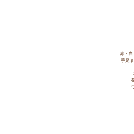
赤・白
手足ま