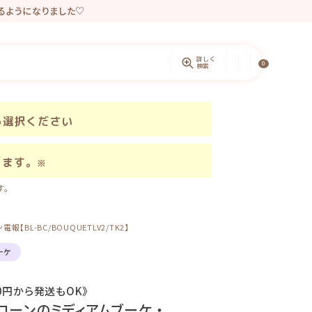
きるようになりました♡
ントしています。
詳しく
0
検索
ら選択ください
きます。
※
す。
BL-BC/BOUQUETLV2/TK2】
ーケ
円から発送もOK》
コーンのミディアムブーケ ・