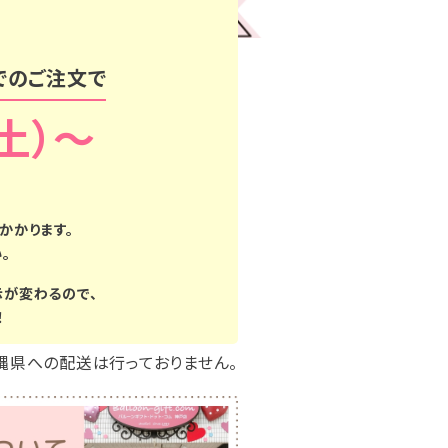
でのご注文で
（土）
かかります。
。
示が変わるので、
！
縄県への配送は行っておりません。