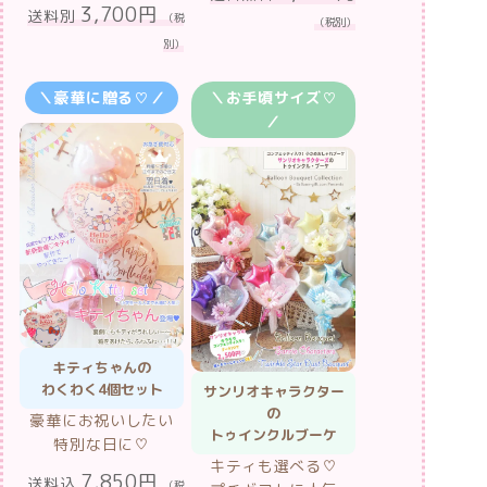
3,700円
送料別
（税
（税別）
別）
＼豪華に贈る♡／
＼お手頃サイズ♡
／
キティちゃんの
わくわく4個セット
サンリオキャラクター
の
豪華にお祝いしたい
トゥインクルブーケ
特別な日に♡
キティも選べる♡
7,850円
送料込
（税