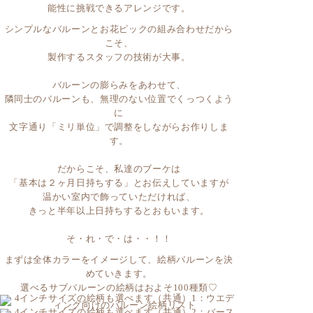
能性に挑戦できるアレンジです。
シンプルなバルーンとお花ピックの組み合わせだから
こそ、
製作するスタッフの技術が大事。
バルーンの膨らみをあわせて、
隣同士のバルーンも、無理のない位置でくっつくよう
に
文字通り「ミリ単位」で調整をしながらお作りしま
す。
だからこそ、私達のブーケは
「基本は２ヶ月日持ちする」とお伝えしていますが
温かい室内で飾っていただければ、
きっと半年以上日持ちするとおもいます。
そ・れ・で・は・・！！
まずは全体カラーをイメージして、絵柄バルーンを決
めていきます。
選べるサブバルーンの絵柄はおよそ100種類♡