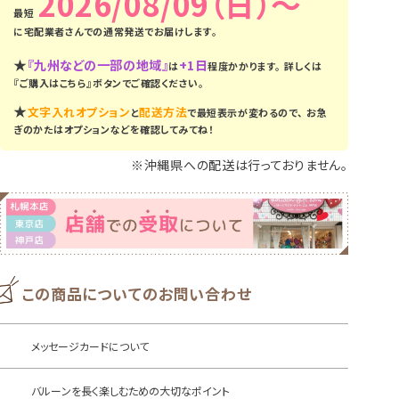
2026/08/09（日）
に
宅配業者さんでの通常発送
でお届けします。
★
『九州などの一部の地域』
+1日
は
程度かかります。
詳しくは
『ご購入はこちら』ボタンでご確認ください。
★
文字入れオプション
配送方法
と
で最短表示が変わるので、
お急
ぎのかたはオプションなどを確認してみてね！
※沖縄県への配送は行っておりません。
この商品についてのお問い合わせ
メッセージカードについて
バルーンを長く楽しむための大切なポイント