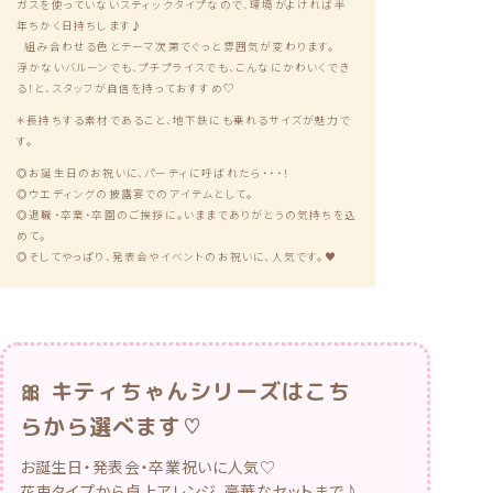
ガスを使っていないスティックタイプなので、環境がよければ半
年ちかく日持ちします♪
組み合わせる色とテーマ次第でぐっと雰囲気が変わります。
浮かないバルーンでも、プチプライスでも、こんなにかわいくでき
る！と、
スタッフが自信を持っておすすめ♡
＊長持ちする素材であること、地下鉄にも乗れるサイズが魅力で
す。
◎お誕生日のお祝いに、パーティに呼ばれたら・・・！
◎ウエディングの披露宴でのアイテムとして。
◎退職・卒業・卒園のご挨拶に。いままでありがとうの気持ちを込
めて。
◎そしてやっぱり、発表会やイベントのお祝いに、人気です。♥
🎀 キティちゃんシリーズはこち
らから選べます♡
お誕生日・発表会・卒業祝いに人気♡
花束タイプから卓上アレンジ、豪華なセットまで♪