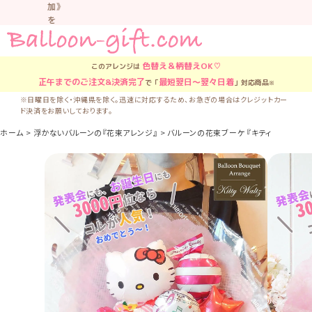
加》
を
お
す
す
色替え＆柄替え
OK♡
このアレンジは
め
正午
までのご注文&決済完了
最短翌日〜翌々日着
で「
」対応商品
※
し
て
※日曜日を除く・沖縄県を除く。迅速に対応するため、お急ぎの場合はクレジットカー
ド決済をお願いしております。
い
ま
ホーム
浮かないバルーンの『花束アレンジ』
バルーンの花束ブーケ 『キティちゃんのミディ
す。
車
中
な
ど
置
か
な
い
よ
う
気
を
つ