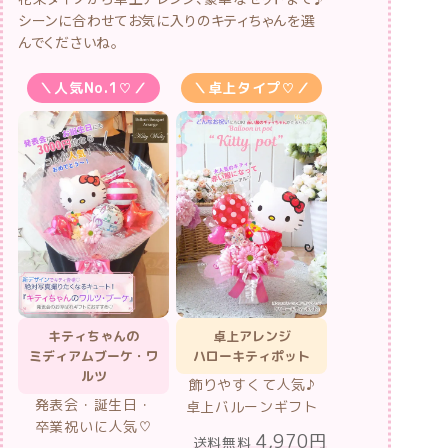
シーンに合わせてお気に入りのキティちゃんを選
んでくださいね。
＼人気No.1♡／
＼卓上タイプ♡／
キティちゃんの
卓上アレンジ
ミディアムブーケ・ワ
ハローキティポット
ルツ
飾りやすくて人気♪
発表会・誕生日・
卓上バルーンギフト
卒業祝いに人気♡
4,970円
送料無料