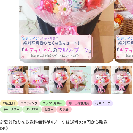
け
て
楽
し
ん
で
く
だ
さ
い。
お誕生日
ウエディング
カラバリ充実♡
即日出荷便対応
花束ブーケ
キャラクター
サンリオ系
記念日
発表会
舗受け取りなら送料無料♥《ブーケは送料950円から発送
OK》