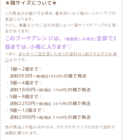
★箱サイズについて★
この商品をお届けする場合、基本的には小箱(A〜Cタイプ)での
発送となります。
ただし、増量などのご注文内容によって箱サイズがアップする場
合があります。
このブーケアレンジは、
全部で2
（増量無しの場合）
個までは、小箱に入ります♡
つまり、
まとめてご注文頂いたほうが送料は１回ですむのでお得
♡
なのです。
・1個〜2個まで：
送料950円
の箱で発送
＋税(税込1045円)
・3個〜4個まで：
送料1600円
の箱で発送
＋税(税込 1760円)
・5個〜8個まで：
送料2250円
の箱で発送
＋税(税込 2475円)
・9個〜12個まで：
送料2900円
の箱で発送
＋税(税込 3190円)
他の商品との組み合わせは、それぞれのサイズの合計で送料が
自動計算されます。