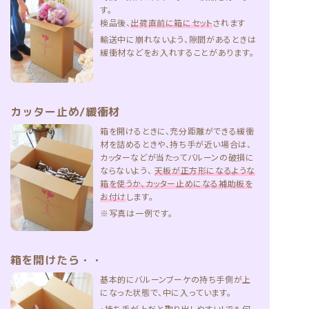
す。
検品後、
出荷直前に箱にセット
されます
輸送中に崩れないよう、隙間があるときは
緩衝材などをお入れすることがあります。
カッター止め/緩衝材
箱を開けるときに、充分距離ができる緩衝
材を詰めるときや、持ち手が近い場合は、
カッターなどが当たってバルーンの破損に
ならないよう、
天板が正方形になるような
箱を使うか、カッター止めになる補助板を
お付け
します。
※写真は一例です。
箱を開けたら・・
基本的にバルーンブーケの持ち手側が上
になった状態で、中に入っています。
・持ち手が上だと取り出しやすい！でも何