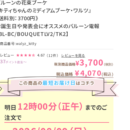
バルーンの花束ブーケ
『キティちゃんのミディアムブーケ・ワルツ』
送料別：3700円》
お誕生日や発表会にオススメのバルーン電報
BL-BC/BOUQUETLV2/TK2】
商品番号
walyz_kitty
レビュー
4.67
（12件）
レビューを見る
3,700
37
¥
〜
ポイント進呈
税別商品価格
税別
¥
4,070
税込価格
税込
最短お届け日
この商品の
はコチラ
12時00分
明日
までのご
注文で