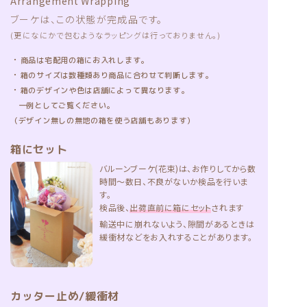
Arrangement Wrapping
ブーケは、この状態が完成品です。
(更になにかで包むようなラッピングは行っておりません。)
・
商品は宅配用の箱にお入れします。
・
箱のサイズは数種類あり商品に合わせて判断します。
・
箱のデザインや色は店舗によって異なります。
一例としてご覧ください。
（デザイン無しの無地の箱を使う店舗もあります）
箱にセット
バルーンブーケ(花束)は、お作りしてから数
時間〜数日、不良がないか検品を行いま
す。
検品後、
出荷直前に箱にセット
されます
輸送中に崩れないよう、隙間があるときは
緩衝材などをお入れすることがあります。
カッター止め/緩衝材