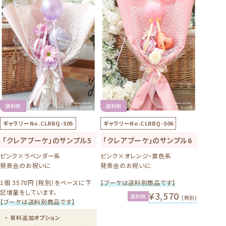
送料別
送料別
ギャラリーNo.
CLRBQ-S05
ギャラリーNo.
CLRBQ-S06
「クレアブーケ」のサンプル5
「クレアブーケ」のサンプル6
ピンク×ラベンダー系
ピンク×オレンジ・黄色系
発表会のお祝いに
発表会のお祝いに
1個 3570円 (税別）をベースに下
【ブーケは送料別商品です】
記増量をしています。
¥3,570
送料別
(税別)
【ブーケは送料別商品です】
・ 有料追加オプション