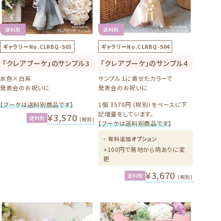
送料別
送料別
ギャラリーNo.
CLRBQ-S03
ギャラリーNo.
CLRBQ-S04
「クレアブーケ」のサンプル3
「クレアブーケ」のサンプル4
水色×白系
サンプル１に寄せたカラーで
発表会のお祝いに
発表会のお祝いに
【ブーケは送料別商品です】
1個 3570円 (税別）をベースに下
記増量をしています。
¥3,570
送料別
(税別)
【ブーケは送料別商品です】
・ 有料追加オプション
+100円で無地から柄ありに変
更
¥3,670
送料別
(税別)