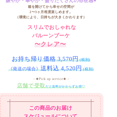
賑やか・華やか・盛りだくさんの存在感♥
箱を開けてから幸せの空間が
2〜3ヶ月程度楽しめます。
（環境により、日持ちが大きくかわります）
スリムでおしゃれな
バルーンブーケ
〜クレア〜
お持ち帰り価格 3,570円
(税別)
送料込 4,520円
《発送の場合》
(税別)
- ★Pick up service★ -
店舗で受取
だと送料がかからずお得♡
この商品のお届け
スケジュールについて