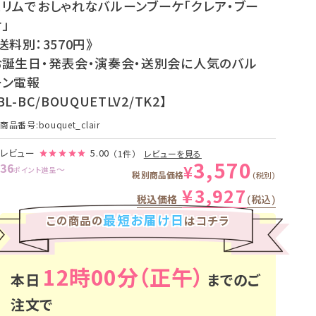
スリムでおしゃれなバルーンブーケ「クレア・ブー
」
送料別：3570円》
お誕生日・発表会・演奏会・送別会に人気のバル
ーン電報
BL-BC/BOUQUETLV2/TK2】
商品番号
bouquet_clair
レビュー
5.00
（1件）
レビューを見る
3,570
36
¥
〜
ポイント進呈
税別商品価格
税別
¥
3,927
税込価格
税込
最短お届け日
この商品の
はコチラ
12時00分
本日
までのご
注文で