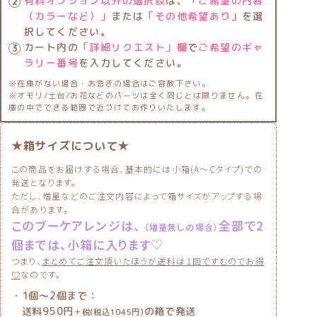
有料オプション以外の選択肢
は、
「ご希望の内容
（カラーなど）」
または
「その他希望あり」
を選
択してください。
カート内の
「詳細リクエスト」欄
で
ご希望のギャ
ラリー番号
を入力してください。
※在庫がない場合・お急ぎの場合はご容赦下さい。
※オモリ/土台/お花などのパーツは全く同じとは限りません。在
庫の中でできる範囲で近づけてお作りいたします。
★箱サイズについて★
この商品をお届けする場合、基本的には小箱(A〜Cタイプ)での
発送となります。
ただし、増量などのご注文内容によって箱サイズがアップする場
合があります。
このブーケアレンジは、
全部で2
（増量無しの場合）
個までは、小箱に入ります♡
つまり、
まとめてご注文頂いたほうが送料は１回ですむのでお得
♡
なのです。
・1個〜2個まで：
送料950円
の箱で発送
＋税(税込1045円)