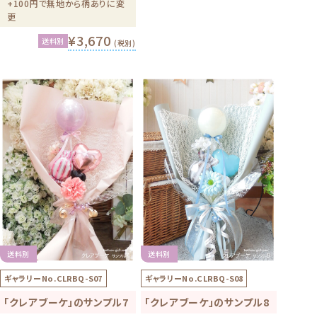
+100円で無地から柄ありに変
更
¥3,670
送料別
(税別)
送料別
送料別
ギャラリーNo.
CLRBQ-S07
ギャラリーNo.
CLRBQ-S08
「クレアブーケ」のサンプル7
「クレアブーケ」のサンプル8