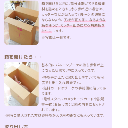
箱を開けるときに、充分距離ができる緩衝
材を詰めるときや、持ち手が近い場合は、
カッターなどが当たってバルーンの破損に
ならないよう、
天板が正方形になるような
箱を使うか、カッター止めになる補助板を
お付け
します。
※写真は一例です。
箱を開けたら・・
基本的にバルーンブーケの持ち手側が上
になった状態で、中に入っています。
・持ち手が上だと取り出しやすい！でも何
度でも出し入れ可能です。
・無料カードはブーケの手前側に貼ってあ
ります。
・電報スタイルのメッセージカードや説明
書一式（お届け票）は箱の内側にセットさ
れています。
・同時ご購入された方はお持ちかえり用の袋なども入っています。
取り出し方