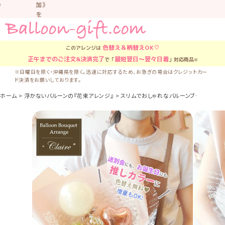
加》
を
お
す
す
色替え＆柄替え
OK♡
このアレンジは
め
正午
までのご注文&決済完了
最短翌日〜翌々日着
で「
」対応商品
※
し
て
※日曜日を除く・沖縄県を除く。迅速に対応するため、お急ぎの場合はクレジットカー
ド決済をお願いしております。
い
ま
ホーム
浮かないバルーンの『花束アレンジ』
スリムでおしゃれなバルーンブーケ「クレア・ブ
す。
車
中
な
ど
置
か
な
い
よ
う
気
を
つ