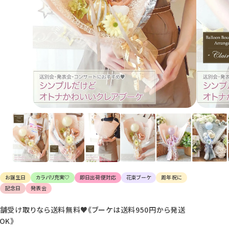
け
て
楽
し
ん
で
く
だ
さ
い。
お誕生日
カラバリ充実♡
即日出荷便対応
花束ブーケ
周年祝に
記念日
発表会
舗受け取りなら送料無料♥《ブーケは送料950円から発送
OK》