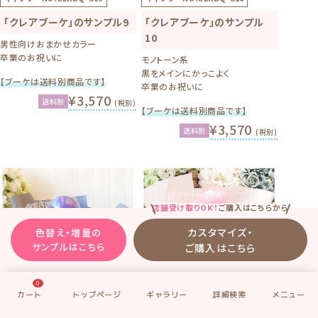
「クレアブーケ」のサンプル9
「クレアブーケ」のサンプル
10
男性向けおまかせカラー
卒業のお祝いに
モノトーン系
黒をメインにかっこよく
【ブーケは送料別商品です】
卒業のお祝いに
¥3,570
送料別
(税別)
【ブーケは送料別商品です】
¥3,570
送料別
(税別)
店舗受け取りOK！
ご購入はこちらから
カスタマイズ・
色替え・増量の
サンプルはこちら
ご購入はこちら
0