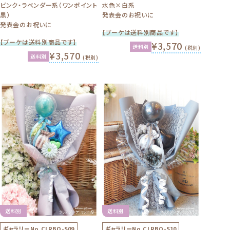
ピンク・ラベンダー系（ワンポイント
水色×白系
黒）
発表会のお祝いに
発表会のお祝いに
【ブーケは送料別商品です】
【ブーケは送料別商品です】
¥3,570
送料別
(税別)
¥3,570
送料別
(税別)
送料別
送料別
ギャラリーNo.
CLRBQ-S09
ギャラリーNo.
CLRBQ-S10