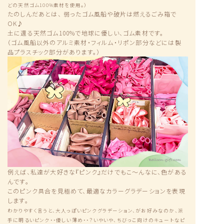
どの天然ゴム100%素材を使用。）
たのしんだあとは、 弱ったゴム風船や破片は燃えるごみ箱で
OK♪
土に還る天然ゴム100%で地球に優しい、ゴム素材です。
（ゴム風船以外のアルミ素材・フィルム・リポン部分などには製
品プラスチック部分があります。）
例えば、私達が大好きな『ピンク』だけでもこ〜んなに、色がある
んです。
このピンク具合を見極めて、最適なカラーグラデーションを表現
します。
わかりやすく言うと、大人っぽいピンクグラデーション、がお好みなのか、派
手に明るいピンク・・優しい薄め・・？いやいや、ちびっこ向けのキュートなピ