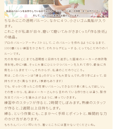
ちなみにこの透明バルーン、なかに４つ、小さいゴム風船が入り
ます。
これこそが私達が日々、磨いて磨いてみがきまくった『作る技術』
の結晶。
プロのバルーンアーティストとして、このバルーンを作れるようになるまで、
1000個くらい練習をかさねて、それからデビューする、とってもこだわりのバ
ルーンです。
元の生地はどこまでも透明感と日持ちを追求した国産のメーカーの特許取
得生地。中に4個、そっと大事にひとつづつバルーンを入れて作り、最後に外
側をふくらませて・・・。それからが、私達のこだわりどころ。
実は、このバルーンは「縛る」のがとっても大変なんです。作り手によって、日
持ちが大きく異なります。（季節もあります）
でも、せっかく作ったこの可愛いバルーン。できるだけ長く楽しんで欲しい。
その思いから、私達はメーカーさんから言われている作り方とは違う、製作
方法でバルーンを編み上げるように、縛っていきます。
練習中のスタッフが作ると、2時間でしぼみます。熟練のスタッフ
が作ると、2週間以上日持ちします。
縛る、という作業にも、こまか〜く手順とポイントと、瞬間的な力
のかけ方があります。
もちろんバンバン叩いたり、暑いところには置かないでくださいね。