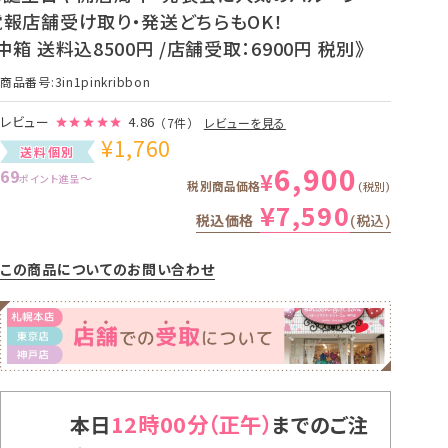
電報店舗受け取り・発送どちらもOK！
中箱 送料込8500円 /店舗受取：6900円 税別》
商品番号
3in1pinkribbon
レビュー
4.86
（7件）
レビューを見る
¥
1,760
送料個別
6,900
69
¥
〜
ポイント進呈
税別商品価格
税別
¥
7,590
税込価格
税込
この商品についてのお問い合わせ
12時00分
本日
までのご注