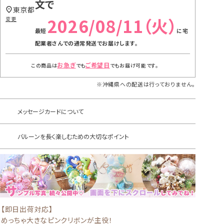
文で
東京都
2026/08/11（火）
変更
に
宅
配業者さんでの通常発送
でお届けします。
お急ぎ
ご希望日
この商品は
でも
でもお届け可能です。
※沖縄県への配送は行っておりません。
メッセージカードについて
バルーンを長く楽しむための大切なポイント
【即日出荷対応】
めっちゃ大きなピンクリボンが主役！