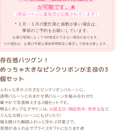
が可能です。★
（商品ページに最短日が記載されています）
＊２月・３月の繁忙期と個数が多い場合は、
事前のご予約をお願いしています。
お届け地域によってAM指定ができない場合があります。
その場合は、お届け可能な最短時間指定に修正して発送を致します。
存在感バツグン！
めっちゃ大きなピンクリボンが主役の3
個セット
ふわっと浮かぶ
大きなピンクリボンバルーン
に、
透明バルーンとおまかせ柄バルーンを組み合わせた
華やかで写真映えする3個セット
です。
明るくポップなデザインは、
お誕生日・開店周年・発表会
など
どんなお祝いシーンにもぴったり！
箱を開けた瞬間ふわっと浮かぶ可愛さで、
笑顔があふれるサプライズギフトになります🎁