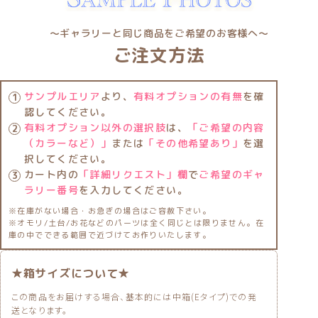
〜ギャラリーと同じ商品をご希望のお客様へ〜
ご注文方法
サンプルエリア
より、
有料オプションの有無
を確
認してください。
有料オプション以外の選択肢
は、
「ご希望の内容
（カラーなど）」
または
「その他希望あり」
を選
択してください。
カート内の
「詳細リクエスト」欄
で
ご希望のギャ
ラリー番号
を入力してください。
※在庫がない場合・お急ぎの場合はご容赦下さい。
※オモリ/土台/お花などのパーツは全く同じとは限りません。在
庫の中でできる範囲で近づけてお作りいたします。
★箱サイズについて★
この商品をお届けする場合、基本的には中箱(Eタイプ)での発
送となります。