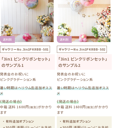
送料別
送料別
ギャラリーNo.
3in1PKRBB-S01
ギャラリーNo.
3in1PKRBB-S02
「3in1 ピンクリボンセット」
「3in1 ピンクリボンセット」
のサンプル1
のサンプル2
発表会のお祝いに
発表会のお祝いに
ピンクグラデーション系
ピンクグラデーション系
暑い時期はヘリウム缶追加オスス
暑い時期はヘリウム缶追加オスス
メ
メ
《発送の場合》
《発送の場合》
中箱 送料 1600円
がかかり
中箱 送料 1600円
がかかり
(税別)
(税別)
ます
ます
・ 有料追加オプション
・ 有料追加オプション
+300円 透明バルーンにお名前
+300円 透明バルーンにお名前