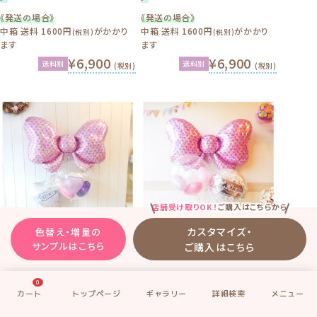
《発送の場合》
《発送の場合》
中箱 送料 1600円
がかかり
中箱 送料 1600円
がかかり
(税別)
(税別)
ます
ます
¥6,900
¥6,900
送料別
送料別
(税別)
(税別)
店舗受け取りOK！
ご購入はこちらから
カスタマイズ・
色替え・増量の
サンプルはこちら
ご購入はこちら
送料別
送料別
0
ギャラリーNo.
3in1PKRBB-S09
ギャラリーNo.
3in1PKRBB-S10