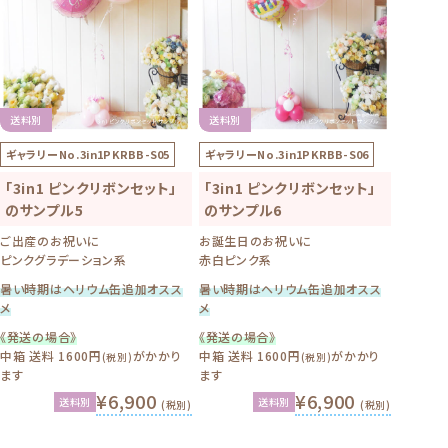
送料別
送料別
ギャラリーNo.
3in1PKRBB-S05
ギャラリーNo.
3in1PKRBB-S06
「3in1 ピンクリボンセット」
「3in1 ピンクリボンセット」
のサンプル5
のサンプル6
ご出産のお祝いに
お誕生日のお祝いに
ピンクグラデーション系
赤白ピンク系
暑い時期はヘリウム缶追加オスス
暑い時期はヘリウム缶追加オスス
メ
メ
《発送の場合》
《発送の場合》
中箱 送料 1600円
がかかり
中箱 送料 1600円
がかかり
(税別)
(税別)
ます
ます
¥6,900
¥6,900
送料別
送料別
(税別)
(税別)