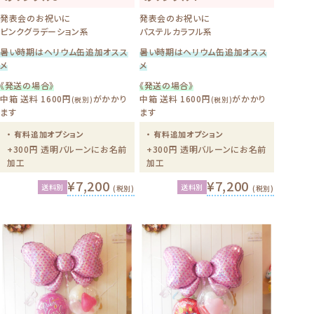
発表会のお祝いに
発表会のお祝いに
ピンクグラデーション系
パステルカラフル系
暑い時期はヘリウム缶追加オスス
暑い時期はヘリウム缶追加オスス
メ
メ
《発送の場合》
《発送の場合》
中箱 送料 1600円
がかかり
中箱 送料 1600円
がかかり
(税別)
(税別)
ます
ます
・ 有料追加オプション
・ 有料追加オプション
+300円 透明バルーンにお名前
+300円 透明バルーンにお名前
加工
加工
¥7,200
¥7,200
送料別
送料別
(税別)
(税別)