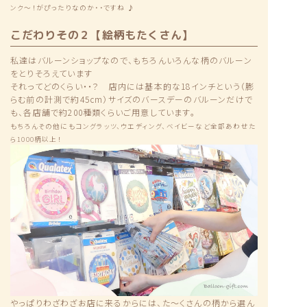
ンク〜！がぴったりなのか・・ですね ♪
こだわりその２【絵柄もたくさん】
私達はバルーンショップなので、もちろんいろんな柄のバルーン
をとりそろえています
それってどのくらい・・？ 店内には基本的な18インチという（膨
らむ前の計測で約45cm）サイズのバースデーのバルーンだけで
も、各店舗で約200種類くらいご用意しています。
もちろんその他にもコングラッツ、ウエディング、ベイビーなど全部あわせた
ら1000柄以上！
やっぱりわざわざお店に来るからには、た〜くさんの柄から選ん