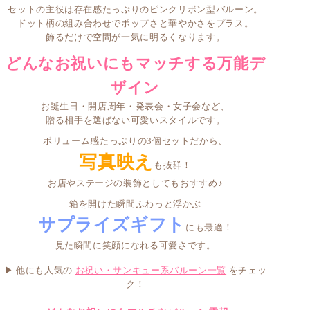
セットの主役は存在感たっぷりの
ピンクリボン型バルーン
。
ドット柄の組み合わせでポップさと華やかさをプラス。
飾るだけで空間が一気に明るくなります。
どんなお祝いにもマッチする万能デ
ザイン
お誕生日・開店周年・発表会・女子会など、
贈る相手を選ばない可愛いスタイルです。
ボリューム感たっぷりの
3個セット
だから、
写真映え
も抜群！
お店やステージの装飾としてもおすすめ♪
箱を開けた瞬間ふわっと浮かぶ
サプライズギフト
にも最適！
見た瞬間に笑顔になれる可愛さです。
▶ 他にも人気の
お祝い・サンキュー系バルーン一覧
をチェッ
ク！