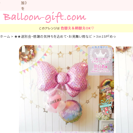
加》
を
お
す
す
色替え＆柄替え
OK♡
このアレンジは
め
し
ホーム
★★送別会・感謝の気持ちを込めて・お見舞い用など
3in1SP『めっちゃ大き
て
い
ま
す。
車
中
な
ど
置
か
な
い
よ
う
気
を
つ