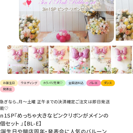
け
て
楽
し
ん
で
く
だ
さ
い。
お誕生日
ウエディング
カラバリ充実♡
全国送料込
バレエ
ダンス
発表会
急ぎなら、月〜土曜 正午までの決済確定ご注文は即日発送
能♡
3in1SP『めっちゃ大きなピンクリボンがメインの
個セット 』【BL-E】
お誕生日や開店周年・発表会に人気のバルーン