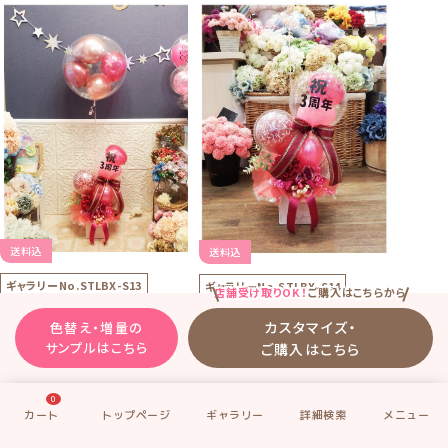
送料込
送料込
ギャラリーNo.
STLBX-S13
ギャラリーNo.
STLBX-S14
店舗受け取りOK！
ご購入はこちらから
「ステラ・ボックス」のサンプ
「ステラ・ボックス」のサンプ
カスタマイズ・
色替え・増量の
ル13
ル14
サンプルはこちら
ご購入はこちら
周年のお祝いに
周年のお祝いに
赤をメインに華やかな感じ
赤をメインに華やかな感じ
0
サンプル13の卓上部分
1個8350円 (税別）をベースに下記
増量をしています。