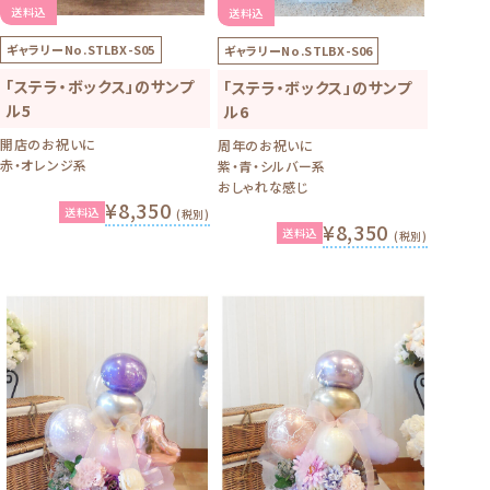
送料込
送料込
ギャラリーNo.
STLBX-S05
ギャラリーNo.
STLBX-S06
「ステラ・ボックス」のサンプ
「ステラ・ボックス」のサンプ
ル5
ル6
開店のお祝いに
周年のお祝いに
赤・オレンジ系
紫・青・シルバー系
おしゃれな感じ
¥8,350
送料込
(税別)
¥8,350
送料込
(税別)