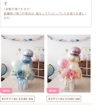
す
（自動計算されます）
店舗受け取りの場合は、箱なしでラッピングした状態でお渡し
し
ます。
送料込
送料込
ギャラリーNo.
STLBX-S02
ギャラリーNo.
STLBX-S01