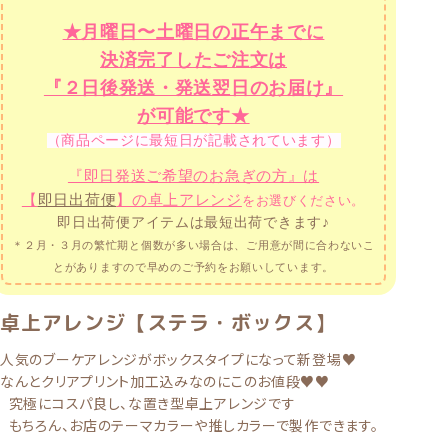
★月曜日〜土曜日の正午までに
決済完了したご注文は
『２日後発送・発送翌日のお届け』
が可能です★
（商品ページに最短日が記載されています）
『即日発送ご希望のお急ぎの方』は
【
即日出荷便
】の卓上アレンジ
をお選びください。
即日出荷便アイテムは最短出荷できます♪
＊２月・３月の繁忙期と個数が多い場合は、ご用意が間に合わないこ
とがありますので
早めのご予約をお願いしています。
卓上アレンジ【ステラ・ボックス】
人気のブーケアレンジがボックスタイプになって新登場♥
なんとクリアプリント加工込みなのにこのお値段♥♥
究極にコスパ良し、な置き型卓上アレンジです
もちろん、お店のテーマカラーや推しカラーで製作できます。