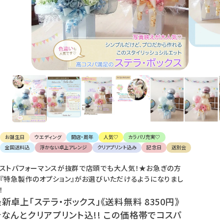
け
て
楽
し
ん
で
く
だ
さ
い。
お誕生日
ウエディング
開店・周年
人気♡
カラバリ充実♡
全国送料込
浮かない卓上アレンジ
クリアプリント込み
記念日
送別会
ストパフォーマンスが抜群で店頭でも大人気！★お急ぎの方
『特急製作のオプション』がお選びいただけるようになりまし
！
新卓上「ステラ・ボックス」《送料無料 8350円》
★なんとクリアプリント込!! この価格帯でコスパ