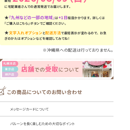
に
宅配業者さんでの通常発送
でお届けします。
★
『九州などの一部の地域』
+1日
は
程度かかります。
詳しくは
『ご購入はこちら』ボタンでご確認ください。
★
文字入れオプション
配送方法
と
で最短表示が変わるので、
お急
ぎのかたはオプションなどを確認してみてね！
※沖縄県への配送は行っておりません。
この商品についてのお問い合わせ
メッセージカードについて
バルーンを長く楽しむための大切なポイント