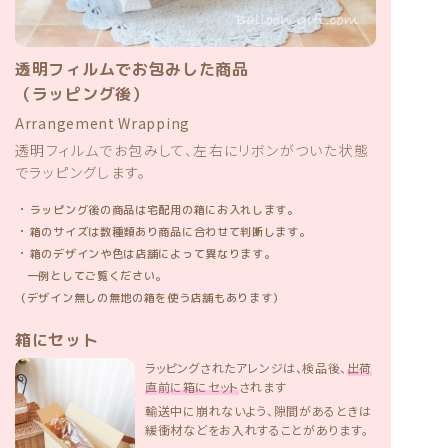
透明フィルムでお包みした商品
（ラッピング後）
Arrangement Wrapping
透明フィルムでお包みして、左右にリボンがついた状態
でラッピングします。
・
ラッピング後の商品は宅配用の箱にお入れします。
・
箱のサイズは数種類あり商品に合わせて判断します。
・
箱のデザインや色は店舗によって異なります。
一例としてご覧ください。
（デザイン無しの無地の箱を使う店舗もあります）
箱にセット
ラッピングされたアレンジは、検品後、
出荷
直前に箱にセット
されます
輸送中に崩れないよう、隙間があるときは
緩衝材などをお入れすることがあります。