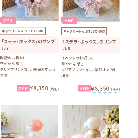
送料込
送料込
ギャラリーNo.
STLBX-S07
ギャラリーNo.
STLBX-S08
「ステラ・ボックス」のサンプ
「ステラ・ボックス」のサンプ
ル7
ル8
開店のお祝いに
イベントのお祝いに
華やかな感じ
華やかな感じ
クリアプリントなし。差額オマカセ
クリアプリントなし。差額オマカセ
増量
増量
¥8,350
¥8,350
送料込
送料込
(税別)
(税別)