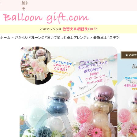
加》
を
お
す
す
色替え＆柄替え
OK♡
このアレンジは
め
し
ホーム
浮かないバルーンの『置いて楽しむ卓上アレンジ』
最新卓上「ステラ・ボックス」《
て
い
ま
す。
車
中
な
ど
置
か
な
い
よ
う
気
を
つ