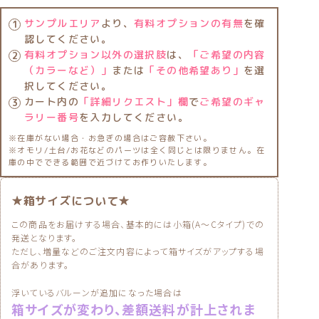
サンプルエリア
より、
有料オプションの有無
を確
認してください。
有料オプション以外の選択肢
は、
「ご希望の内容
（カラーなど）」
または
「その他希望あり」
を選
択してください。
カート内の
「詳細リクエスト」欄
で
ご希望のギャ
ラリー番号
を入力してください。
※在庫がない場合・お急ぎの場合はご容赦下さい。
※オモリ/土台/お花などのパーツは全く同じとは限りません。在
庫の中でできる範囲で近づけてお作りいたします。
★箱サイズについて★
この商品をお届けする場合、基本的には小箱(A〜Cタイプ)での
発送となります。
ただし、増量などのご注文内容によって箱サイズがアップする場
合があります。
浮いているバルーンが追加になった場合は
箱サイズが変わり、差額送料が計上されま