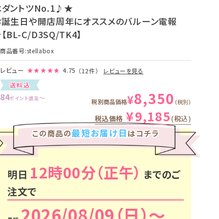
ダントツNo.1♪★
お誕生日や開店周年にオススメのバルーン電報
【BL-C/D3SQ/TK4】
商品番号
stellabox
レビュー
4.75
（12件）
レビューを見る
送料込
8,350
84
¥
〜
ポイント進呈
税別商品価格
税別
¥
9,185
税込価格
税込
最短お届け日
この商品の
はコチラ
12時00分
明日
までのご
注文で
2026/08/09（日）