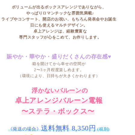
ボリュームが出るボックスアレンジでありながら、
やっぱりロマンチックな雰囲気満載♪
ライブやコンサート、開店のお祝い、もちろん発表会やお誕生
日にも使えるマルチデザイン。
卓上アレンジは、経験豊富な
専門スタッフが心をこめて、お作りします。
賑やか・華やか・盛りだくさんの存在感♥
箱を開けてから幸せの空間が
2〜3ヶ月程度楽しめます。
（環境により、日持ちが大きくかわります）
浮かないバルーンの
卓上アレンジバルーン電報
〜ステラ・ボックス〜
送料無料 8,350円
《発送の場合》
(税別)