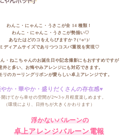
わんこ・にゃんこ・うさこが全 14 種類！
わんこ・にゃんこ・うさこが勢揃い♡
あなたはどのコをえらびますか？(^o^)/
ミディアムサイズでありつつ
コスパ重視を実現♡
ん・ねこちゃんのお誕生日や
記念撮影にもおすすめですが
意外と多い、お悔やみアレンジにも対応できます。
モリのカーリングリボンが愛らしい卓上アレンジです。
賑やか・華やか・盛りだくさんの存在感♥
を開けてから幸せの空間が
2〜3ヶ月程度楽しめます。
（環境により、日持ちが大きくかわります）
浮かないバルーンの
卓上アレンジバルーン電報