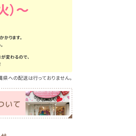
（火）
かかります。
。
示が変わるので、
！
縄県への配送は行っておりません。
わせ