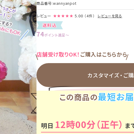
商品番号
wannyanpot
レビュー
5.00
（4件）
レビューを見る
送料込
74
ポイント進呈
〜
店舗受け取りOK！
ご購入はこちらから
カスタマイズ・
ご
最短お届
この商品の
12時00分
明日
ま