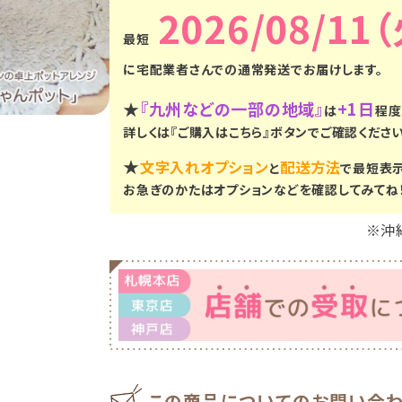
2026/08/11
に
宅配業者さんでの通常発送
でお届けします。
★
『九州などの一部の地域』
+1日
は
程度
詳しくは『ご購入はこちら』ボタンでご確認ください
★
文字入れオプション
配送方法
と
で最短表
お急ぎのかたはオプションなどを確認してみてね
※沖
この商品についてのお問い合