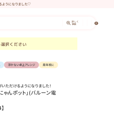
きるようになりました♡
ントしています。
詳しく
0
検索
ら選択ください
込
浮かない卓上アレンジ
周年祝に
びいただけるようになりました！
にゃんポット」(バルーン電
4】