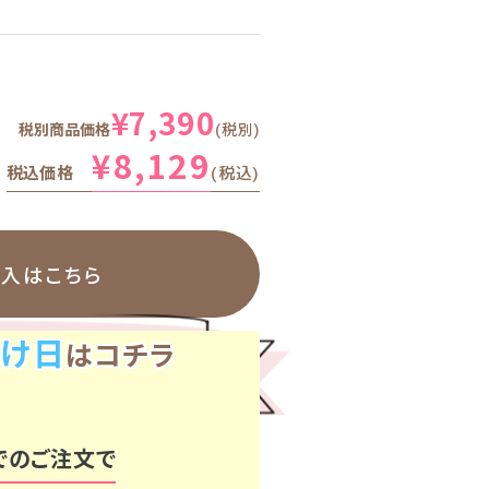
¥
7,390
税別商品価格
税別
¥
8,129
税込価格
税込
購入はこちら
け日
はコチラ
でのご注文で