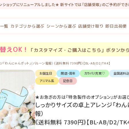
インショップにリニューアルしました★ 新サイトでは『店舗受取』のご予約がで
念で新規会員登録で100P・既存会員様も初回新サイトログインで100Pプレゼ
一覧
カテゴリから選ぶ
シーンから選ぶ
店舗受け取り
即日出荷便
替え
OK！
「カスタマイズ・ご購入はこちら」ボタンか
わんにゃんポット」(バルーン電報）《送料無料 7390円》【BL-AB/D2/TK4】
お誕生日
開店・周年
カラバリ充実♡
全国送料
アニマル系
記念日
★お急ぎの方は『特急製作のオプション』がお選
しっかりサイズの卓上アレンジ「わん
報）
《送料無料 7390円》【BL-AB/D2/TK