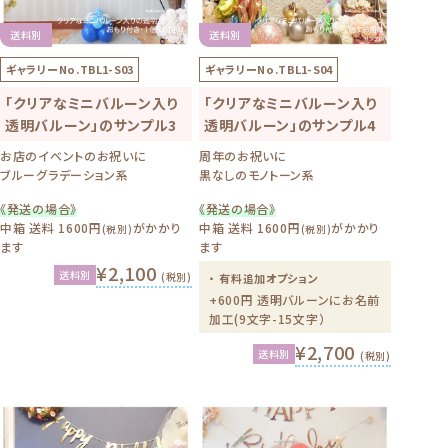
送料別
送料別
ギャラリーNo.
TBL1-S03
ギャラリーNo.
TBL1-S04
「クリアなミニバルーン入り
「クリアなミニバルーン入り
透明バルーン」のサンプル3
透明バルーン」のサンプル4
お店のイベントのお祝いに
周年のお祝いに
ブルーグラデーション系
黒なしのモノトーン系
《発送の場合》
《発送の場合》
中箱 送料 1600円
がかかり
中箱 送料 1600円
がかかり
(税別)
(税別)
ます
ます
¥2,100
送料別
(税別)
・ 有料追加オプション
+600円 透明バルーンにお名前
加工(9文字-15文字）
¥2,700
送料別
(税別)