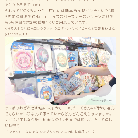
をとりそろえています
それってどのくらい・・？ 店内には基本的な18インチという（膨
らむ前の計測で約45cm）サイズのバースデーのバルーンだけで
も、各店舗で約200種類くらいご用意しています。
もちろんその他にもコングラッツ、ウエディング、ベイビーなど全部あわせた
ら1000柄以上！
やっぱりわざわざお店に来るからには、た〜くさんの柄から選ん
でもらいたい♡なんて思っていたらどんどん増えちゃいました。
サイズが同じなら均一料金なのも、業界では珍しく、そして嬉し
い特徴♡
（キャラクターものでも、シンプルなのでも、同じお値段です！）