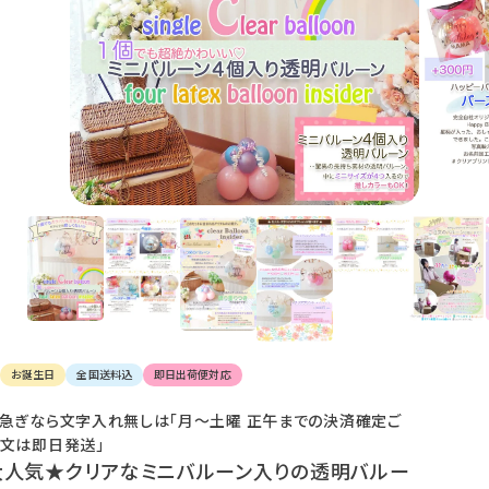
け
て
楽
し
ん
で
く
だ
さ
い。
お誕生日
全国送料込
即日出荷便対応
急ぎなら文字入れ無しは「月〜土曜 正午までの決済確定ご
文は即日発送」
大人気★クリアなミニバルーン入りの透明バルー