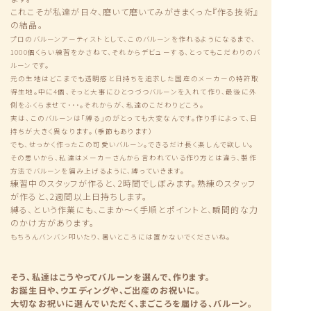
これこそが私達が日々、磨いて磨いてみがきまくった『作る技術』
の結晶。
プロのバルーンアーティストとして、このバルーンを作れるようになるまで、
1000個くらい練習をかさねて、それからデビューする、とってもこだわりのバ
ルーンです。
元の生地はどこまでも透明感と日持ちを追求した国産のメーカーの特許取
得生地。中に4個、そっと大事にひとつづつバルーンを入れて作り、最後に外
側をふくらませて・・・。それからが、私達のこだわりどころ。
実は、このバルーンは「縛る」のがとっても大変なんです。作り手によって、日
持ちが大きく異なります。（季節もあります）
でも、せっかく作ったこの可愛いバルーン。できるだけ長く楽しんで欲しい。
その思いから、私達はメーカーさんから言われている作り方とは違う、製作
方法でバルーンを編み上げるように、縛っていきます。
練習中のスタッフが作ると、2時間でしぼみます。熟練のスタッフ
が作ると、2週間以上日持ちします。
縛る、という作業にも、こまか〜く手順とポイントと、瞬間的な力
のかけ方があります。
もちろんバンバン叩いたり、暑いところには置かないでくださいね。
そう、私達はこうやってバルーンを選んで、作ります。
お誕生日や、ウエディングや、ご出産のお祝いに。
大切なお祝いに選んでいただく、まごころを届ける、バルーン。