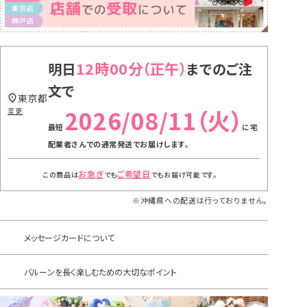
12時00分
明日
までのご注
文で
東京都
2026/08/11（火）
変更
に
宅
配業者さんでの通常発送
でお届けします。
お急ぎ
ご希望日
この商品は
でも
でもお届け可能です。
※沖縄県への配送は行っておりません。
メッセージカードについて
バルーンを長く楽しむための大切なポイント