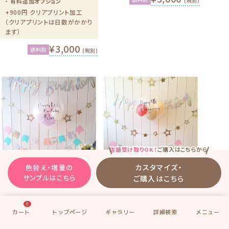
(税別)
・ 有料追加オプション
+900円 クリアプリント加工
（クリアプリントは日数がかかり
ます）
¥3,000
送料別
(税別)
店舗受け取りOK！
ご購入はこちらから
カスタマイズ・
色替え・増量の
サンプルはこちら
ご購入はこちら
送料別
送料別
0
ギャラリーNo.
TBL1-S07
ギャラリーNo.
TBL1-S08