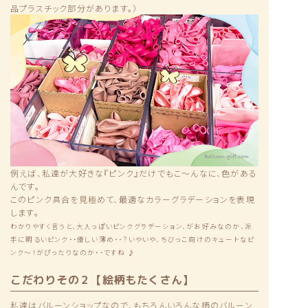
品プラスチック部分があります。）
例えば、私達が大好きな『ピンク』だけでもこ〜んなに、色がある
んです。
このピンク具合を見極めて、最適なカラーグラデーションを表現
します。
わかりやすく言うと、大人っぽいピンクグラデーション、がお好みなのか、派
手に明るいピンク・・優しい薄め・・？いやいや、ちびっこ向けのキュートなピ
ンク〜！がぴったりなのか・・ですね ♪
こだわりその２【絵柄もたくさん】
私達はバルーンショップなので、もちろんいろんな柄のバルーン