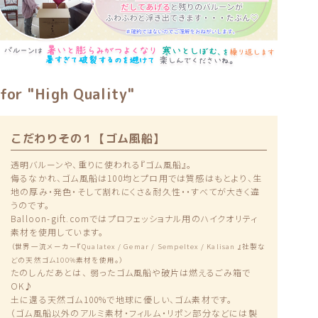
for "High Quality"
こだわりその１【ゴム風船】
透明バルーンや、重りに使われる『ゴム風船』。
侮るなかれ、ゴム風船は100均とプロ用では質感はもとより、生
地の厚み・発色・そして割れにくさ＆耐久性・・すべてが大きく違
うのです。
Balloon-gift.comではプロフェッショナル用のハイクオリティ
素材を使用しています。
（世界一流メーカー『Qualatex / Gemar / Sempeltex / Kalisan 』社製な
どの天然ゴム100%素材を使用。）
たのしんだあとは、 弱ったゴム風船や破片は燃えるごみ箱で
OK♪
土に還る天然ゴム100%で地球に優しい、ゴム素材です。
（ゴム風船以外のアルミ素材・フィルム・リポン部分などには製