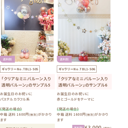
送料別
送料別
ギャラリーNo.
TBL1-S05
ギャラリーNo.
TBL1-S06
「クリアなミニバルーン入り
「クリアなミニバルーン入り
透明バルーン」のサンプル5
透明バルーン」のサンプル6
お誕生日のお祝いに
お誕生日のお祝いに
パステルカラフル系
赤とゴールドをテーマに
《発送の場合》
《発送の場合》
中箱 送料 1600円
がかかり
中箱 送料 1600円
がかかり
(税別)
(税別)
ます
ます
¥3,000
送料別