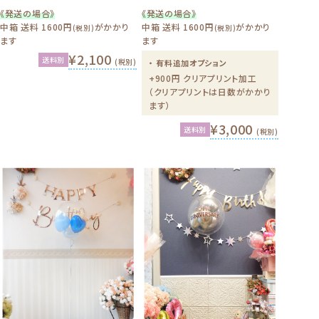
《発送の場合》
《発送の場合》
中箱 送料 1600円
がかかり
中箱 送料 1600円
がかかり
(税別)
(税別)
ます
ます
¥2,100
送料別
(税別)
・ 有料追加オプション
+900円 クリアプリント加工
（クリアプリントは日数がかかり
ます）
¥3,000
送料別
(税別)