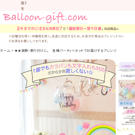
加》
を
お
す
す
正午
までのご注文&決済完了
最短翌日〜翌々日着
で「
」対応商品
※
め
※日曜日を除く・沖縄県を除く。迅速に対応するため、お急ぎの場合はクレジットカー
し
ド決済をお願いしております。
て
い
ホーム
★★装飾・飾り付けに。 各種パーティへセットでお届けするアレンジ
大人気★
ま
す。
車
中
な
ど
置
か
な
い
よ
う
気
を
つ