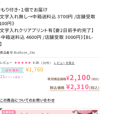
ン
おもり付き・１個でお届け
 文字入れ無し→中箱送料込 3700円 /店舗受取
100円》
《 文字入れクリアプリント有【要2日前予約完了】
中箱送料込 4600円 /店舗受取 3000円》【BL-
】
商品番号
tballoon_1ko
レビュー
4.85
（20件）
レビューを見る
¥
1,760
送料個別
2,100
21
¥
〜
ポイント進呈
税別商品価格
税別
¥
2,310
税込価格
税込
この商品についてのお問い合わせ