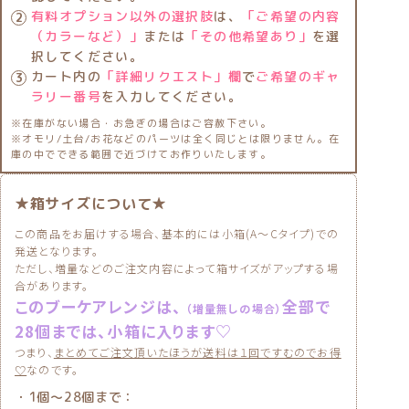
有料オプション以外の選択肢
は、
「ご希望の内容
（カラーなど）」
または
「その他希望あり」
を選
択してください。
カート内の
「詳細リクエスト」欄
で
ご希望のギャ
ラリー番号
を入力してください。
※在庫がない場合・お急ぎの場合はご容赦下さい。
※オモリ/土台/お花などのパーツは全く同じとは限りません。在
庫の中でできる範囲で近づけてお作りいたします。
★箱サイズについて★
この商品をお届けする場合、基本的には小箱(A〜Cタイプ)での
発送となります。
ただし、増量などのご注文内容によって箱サイズがアップする場
合があります。
このブーケアレンジは、
全部で
（増量無しの場合）
28個までは、小箱に入ります♡
つまり、
まとめてご注文頂いたほうが送料は１回ですむのでお得
♡
なのです。
・1個〜28個まで：