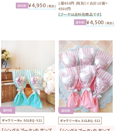
1個450円 (税別)×合計10個=
¥4,950
送料別
(税別)
4500円
【ブーケは送料別商品です】
¥4,500
送料別
(税別)
送料別
送料別
ギャラリーNo.
SGLBQ-S11
ギャラリーNo.
SGLBQ-S12
「シングルブーケ」の サンプ
「シングルブーケ」の サンプ