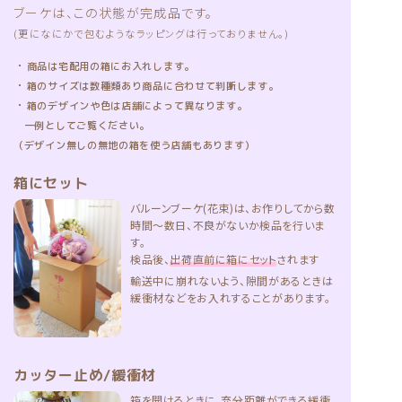
ブーケは、この状態が完成品です。
(更になにかで包むようなラッピングは行っておりません。)
・
商品は宅配用の箱にお入れします。
・
箱のサイズは数種類あり商品に合わせて判断します。
・
箱のデザインや色は店舗によって異なります。
一例としてご覧ください。
（デザイン無しの無地の箱を使う店舗もあります）
箱にセット
バルーンブーケ(花束)は、お作りしてから数
時間〜数日、不良がないか検品を行いま
す。
検品後、
出荷直前に箱にセット
されます
輸送中に崩れないよう、隙間があるときは
緩衝材などをお入れすることがあります。
カッター止め/緩衝材
箱を開けるときに、充分距離ができる緩衝