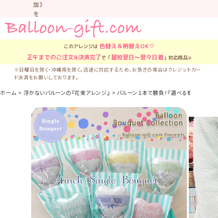
加》
を
お
す
す
色替え＆柄替え
OK♡
このアレンジは
め
正午
までのご注文&決済完了
最短翌日〜翌々日着
で「
」対応商品
※
し
て
※日曜日を除く・沖縄県を除く。迅速に対応するため、お急ぎの場合はクレジットカー
ド決済をお願いしております。
い
ま
ホーム
浮かないバルーンの『花束アレンジ』
バルーン１本で勝負！『選べる柄のシングルブー
す。
車
中
な
ど
置
か
な
い
よ
う
気
を
つ