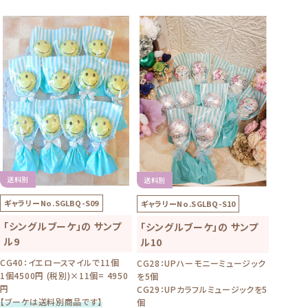
送料別
送料別
ギャラリーNo.
SGLBQ-S09
ギャラリーNo.
SGLBQ-S10
「シングルブーケ」の サンプ
「シングルブーケ」の サンプ
ル9
ル10
CG40：イエロースマイルで11個
CG28：UPハーモニーミュージック
1個4500円 (税別)×11個= 4950
を5個
円
CG29：UPカラフルミュージックを5
【ブーケは送料別商品です】
個