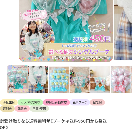
け
て
楽
し
ん
で
く
だ
さ
い。
お誕生日
カラバリ充実♡
即日出荷便対応
花束ブーケ
記念日
送別会
発表会
卒業・卒園
舗受け取りなら送料無料♥《ブーケは送料950円から発送
OK》