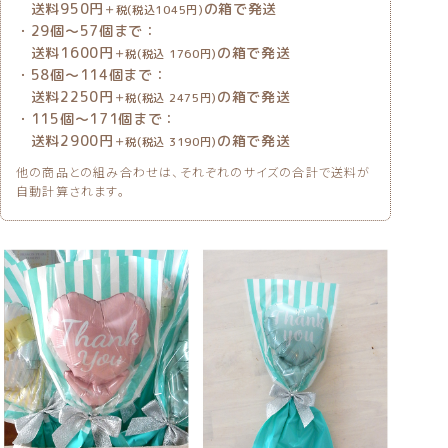
送料950円
の箱で発送
＋税(税込1045円)
・29個〜57個まで：
送料1600円
の箱で発送
＋税(税込 1760円)
・58個〜114個まで：
送料2250円
の箱で発送
＋税(税込 2475円)
・115個〜171個まで：
送料2900円
の箱で発送
＋税(税込 3190円)
他の商品との組み合わせは、それぞれのサイズの合計で送料が
自動計算されます。