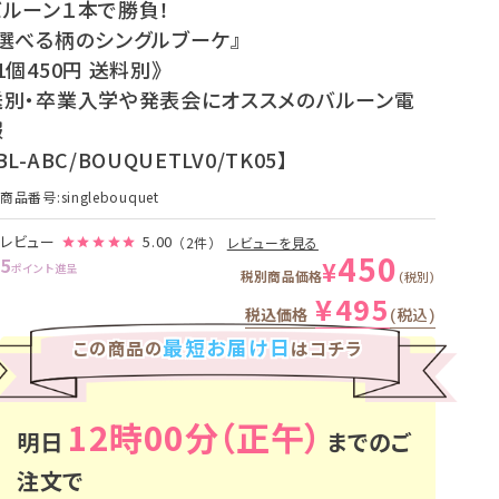
バルーン１本で勝負！
『選べる柄のシングルブーケ』
1個450円 送料別》
送別・卒業入学や発表会にオススメのバルーン電
報
BL-ABC/BOUQUETLV0/TK05】
商品番号
singlebouquet
レビュー
5.00
（2件）
レビューを見る
450
5
¥
ポイント進呈
税別商品価格
税別
¥
495
税込価格
税込
最短お届け日
この商品の
はコチラ
12時00分
明日
までのご
注文で