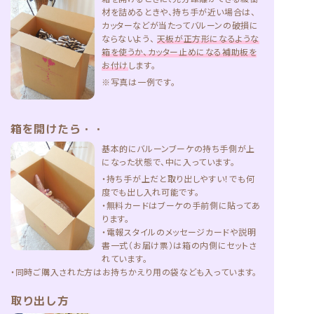
材を詰めるときや、持ち手が近い場合は、
カッターなどが当たってバルーンの破損に
ならないよう、
天板が正方形になるような
箱を使うか、カッター止めになる補助板を
お付け
します。
※写真は一例です。
箱を開けたら・・
基本的にバルーンブーケの持ち手側が上
になった状態で、中に入っています。
・持ち手が上だと取り出しやすい！でも何
度でも出し入れ可能です。
・無料カードはブーケの手前側に貼ってあ
ります。
・電報スタイルのメッセージカードや説明
書一式（お届け票）は箱の内側にセットさ
れています。
・同時ご購入された方はお持ちかえり用の袋なども入っています。
取り出し方