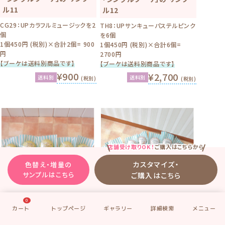
ル11
ル12
CG29：UPカラフルミュージックを2
TH8：UPサンキューパステルピンク
個
を6個
1個450円 (税別)×合計2個= 900
1個450円 (税別)×合計6個=
円
2700円
【ブーケは送料別商品です】
【ブーケは送料別商品です】
¥900
¥2,700
送料別
送料別
(税別)
(税別)
店舗受け取りOK！
ご購入はこちらから
カスタマイズ・
色替え・増量の
サンプルはこちら
ご購入はこちら
0