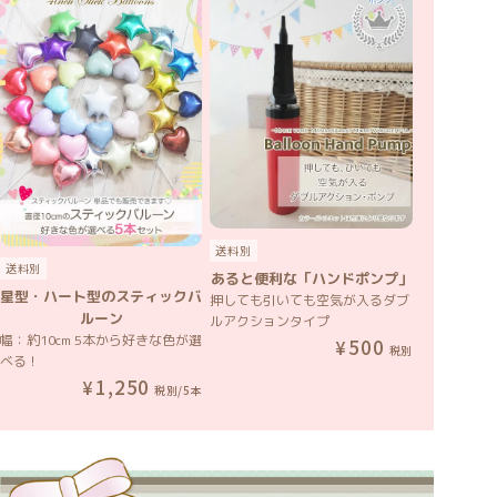
送料別
送料別
あると便利な「ハンドポンプ」
星型・ハート型のスティックバ
押しても引いても空気が入るダブ
ルーン
ルアクションタイプ
幅：約10cm 5本から好きな色が選
500
税別
べる！
1,250
税別/5本