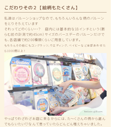
こだわりその２【絵柄もたくさん】
私達はバルーンショップなので、もちろんいろんな柄のバルーン
をとりそろえています
それってどのくらい・・？ 店内には基本的な18インチという（膨
らむ前の計測で約45cm）サイズのバースデーのバルーンだけで
も、各店舗で約200種類くらいご用意しています。
もちろんその他にもコングラッツ、ウエディング、ベイビーなど全部あわせた
ら1000柄以上！
やっぱりわざわざお店に来るからには、た〜くさんの柄から選ん
でもらいたい♡なんて思っていたらどんどん増えちゃいました。