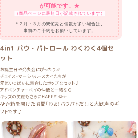
が可能です。★
（商品ページに最短日が記載されています）
＊２月・３月の繁忙期と個数が多い場合は、
事前のご予約をお願いしています。
4in1 パウ・パトロール わくわく4個セ
ット
お誕生日や発表会にぴったり🎉
チェイス・マーシャル・スカイたちが
元気いっぱいに集合したポップなセット♪
アドベンチャーベイの仲間と一緒なら
キッズの笑顔もさらにHAPPY！🐶✨
🐶🎉箱を開けた瞬間「わぁ！パウパトだ！」と大歓声のギ
フトです♪