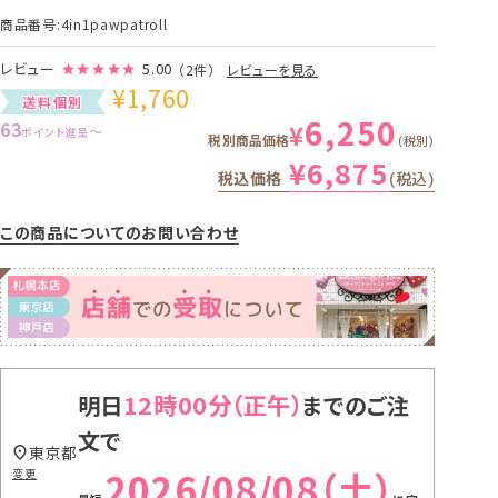
商品番号
4in1pawpatroll
レビュー
5.00
（2件）
レビューを見る
¥
1,760
送料個別
6,250
63
¥
〜
ポイント進呈
税別商品価格
税別
¥
6,875
税込価格
税込
この商品についてのお問い合わせ
12時00分
明日
までのご注
文で
東京都
2026/08/08（土）
変更