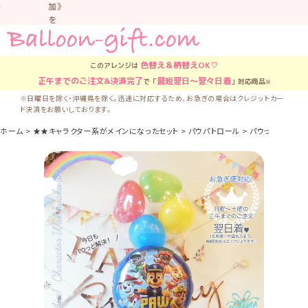
加》
を
お
す
す
色替え＆柄替え
OK♡
このアレンジは
め
正午
までのご注文&決済完了
最短翌日〜翌々日着
で「
」対応商品
※
し
て
※日曜日を除く・沖縄県を除く。迅速に対応するため、お急ぎの場合はクレジットカー
ド決済をお願いしております。
い
ま
ホーム
★★キャラクター系がメインになったセット
パウパトロール
パウっと登場！『パ
す。
車
中
な
ど
置
か
な
い
よ
う
気
を
つ