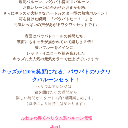
透明バルーン、パウパト柄UFOバルーン、
お祝いシーンに合わせたおまかせ柄、
さらにキッズが大好きなハートorスター型の無地バルーン！
箱を開けた瞬間、「パウパトだー！！」と
元気いっぱいの声があがるワクワクセットです♪
表面はパウパトロールの仲間たち、
裏面にもキャラが描かれていて楽しさ２倍！
濃いブルーをメインに、
レッド・イエローを組み合わせた
キッズに大人気の元気カラーで仕上げています☆
キッズが120％笑顔になる、パウパトのワクワ
クバルーンセット！
ヘリウムアレンジは、
箱を開けたその瞬間から
楽しい時間がスタート♪ 約2週間楽しめます。
（環境により日持ちは変わります）
ふわふわ浮くヘリウム系バルーン電報
4in1