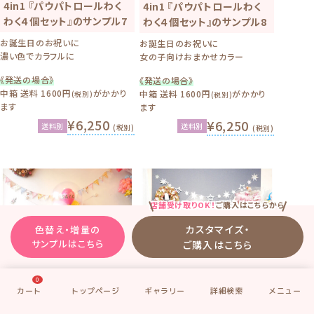
4in1 『パウパトロールわく
4in1 『パウパトロールわく
わく４個セット』のサンプル7
わく４個セット』のサンプル8
お誕生日のお祝いに
お誕生日のお祝いに
濃い色でカラフルに
女の子向けおまかせカラー
《発送の場合》
《発送の場合》
中箱 送料 1600円
がかかり
中箱 送料 1600円
がかかり
(税別)
(税別)
ます
ます
¥6,250
¥6,250
送料別
送料別
(税別)
(税別)
店舗受け取りOK！
ご購入はこちらから
カスタマイズ・
色替え・増量の
サンプルはこちら
ご購入はこちら
0