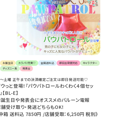
け
て
楽
し
ん
で
く
だ
さ
い。
お誕生日
カラバリ充実♡
全国送料込
即日出荷便対応
キャラクター
ディズニー系
発表会
〜土曜 正午までの決済確定ご注文は即日発送可能♡
パウっと登場！『パウパトロールわくわく４個セッ
』【BL-E】
お誕生日や発表会にオススメのバルーン電報
店舗受け取り・発送どちらもOK！
中箱 送料込 7850円 /店舗受取：6,250円 税別》