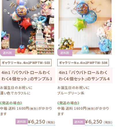
送料別
送料別
ギャラリーNo.
4in1PWPTW-S03
ギャラリーNo.
4in1PWPTW-S04
4in1 『パウパトロールわく
4in1 『パウパトロールわく
わく４個セット』のサンプル3
わく４個セット』のサンプル4
お誕生日のお祝いに
お誕生日のお祝いに
濃い色でカラフルに
ブルーグリーン系
《発送の場合》
《発送の場合》
中箱 送料 1600円
がかかり
中箱 送料 1600円
がかかり
(税別)
(税別)
ます
ます
¥6,250
¥6,250
送料別
送料別
(税別)
(税別)