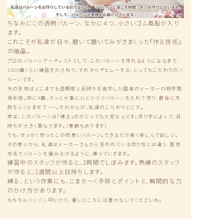
ちなみにこの透明バルーン、なかに４つ、小さいゴム風船が入り
ます。
これこそが私達が日々、磨いて磨いてみがきまくった『作る技術』
の結晶。
プロのバルーンアーティストとして、このバルーンを作れるようになるまで、
1000個くらい練習をかさねて、それからデビューする、とってもこだわりのバ
ルーンです。
元の生地はどこまでも透明感と日持ちを追求した国産のメーカーの特許取
得生地。中に4個、そっと大事にひとつづつバルーンを入れて作り、最後に外
側をふくらませて・・・。それからが、私達のこだわりどころ。
実は、このバルーンは「縛る」のがとっても大変なんです。作り手によって、日
持ちが大きく異なります。（季節もあります）
でも、せっかく作ったこの可愛いバルーン。できるだけ長く楽しんで欲しい。
その思いから、私達はメーカーさんから言われている作り方とは違う、製作
方法でバルーンを編み上げるように、縛っていきます。
練習中のスタッフが作ると、2時間でしぼみます。熟練のスタッフ
が作ると、2週間以上日持ちします。
縛る、という作業にも、こまか〜く手順とポイントと、瞬間的な力
のかけ方があります。
もちろんバンバン叩いたり、暑いところには置かないでくださいね。