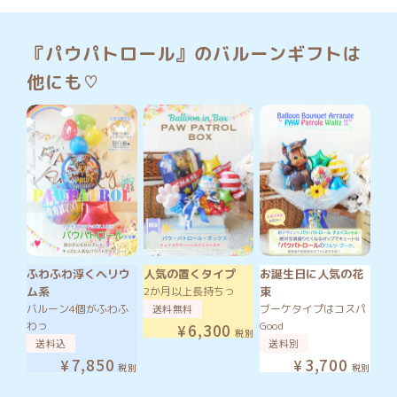
『パウパトロール』のバルーンギフトは
他にも♡
ふわふわ浮くヘリウ
人気の置くタイプ
お誕生日に人気の花
ム系
2か月以上長持ちっ
束
バルーン4個がふわふ
送料無料
ブーケタイプはコスパ
わっ
Good
6,300
税別
送料込
送料別
7,850
3,700
税別
税別