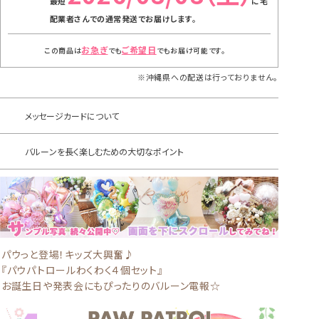
に
宅
配業者さんでの通常発送
でお届けします。
お急ぎ
ご希望日
この商品は
でも
でもお届け可能です。
※沖縄県への配送は行っておりません。
メッセージカードについて
バルーンを長く楽しむための大切なポイント
パウっと登場！キッズ大興奮♪
『パウパトロールわくわく４個セット』
お誕生日や発表会にもぴったりのバルーン電報☆