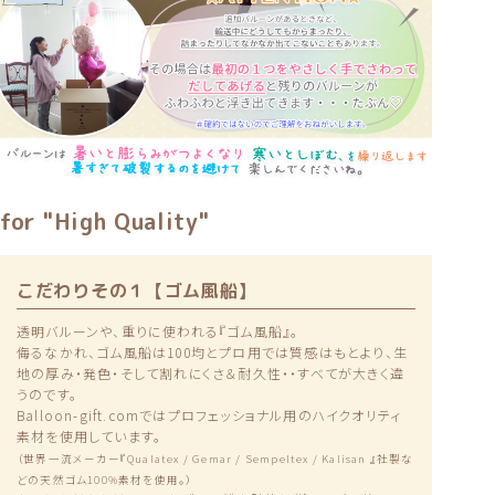
for "High Quality"
こだわりその１【ゴム風船】
透明バルーンや、重りに使われる『ゴム風船』。
侮るなかれ、ゴム風船は100均とプロ用では質感はもとより、生
地の厚み・発色・そして割れにくさ＆耐久性・・すべてが大きく違
うのです。
Balloon-gift.comではプロフェッショナル用のハイクオリティ
素材を使用しています。
（世界一流メーカー『Qualatex / Gemar / Sempeltex / Kalisan 』社製な
どの天然ゴム100%素材を使用。）