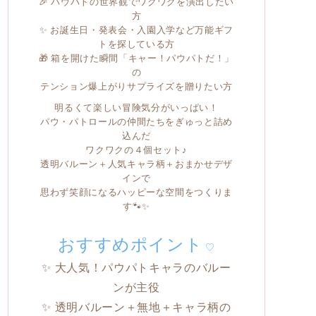
🎉 パウパトの世界観でワクワクを演出したい
方
✨ お誕生日・発表会・入園入学など万能ギフ
トを探している方
🎁 箱を開けた瞬間「キャー！パウパトだ！」
の
テンション爆上がりサプライズを贈りたい方
明るくて楽しい冒険気分がいっぱい！
パウ・パトロールの仲間たちをぎゅっと詰め
込んだ
ワクワクの４個セット♪
透明バルーン＋人気キャラ柄＋おまかせデザ
インで
思わず笑顔になるハッピーな空間をつくりま
す🐾✨
おすすめポイント
♡
✨ 大人気！パウパトキャラのバルー
ンが主役
✨ 透明バルーン＋無地＋キャラ柄の