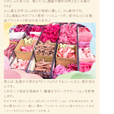
たのしんだあとは、 弱ったゴム風船や破片は燃えるごみ箱で
OK♪
土に還る天然ゴム100%で地球に優しい、ゴム素材です。
（ゴム風船以外のアルミ素材・フィルム・リポン部分などには製
品プラスチック部分があります。）
例えば、私達が大好きな『ピンク』だけでもこ〜んなに、色がある
んです。
このピンク具合を見極めて、最適なカラーグラデーションを表現
します。
わかりやすく言うと、大人っぽいピンクグラデーション、がお好みなのか、派
手に明るいピンク・・優しい薄め・・？いやいや、ちびっこ向けのキュートなピ
ンク〜！がぴったりなのか・・ですね ♪