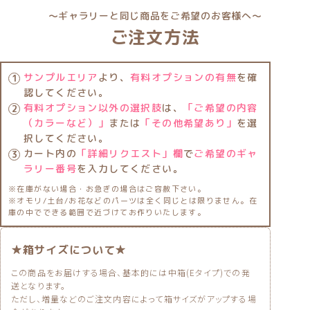
〜ギャラリーと同じ商品をご希望のお客様へ〜
ご注文方法
サンプルエリア
より、
有料オプションの有無
を確
認してください。
有料オプション以外の選択肢
は、
「ご希望の内容
（カラーなど）」
または
「その他希望あり」
を選
択してください。
カート内の
「詳細リクエスト」欄
で
ご希望のギャ
ラリー番号
を入力してください。
※在庫がない場合・お急ぎの場合はご容赦下さい。
※オモリ/土台/お花などのパーツは全く同じとは限りません。在
庫の中でできる範囲で近づけてお作りいたします。
★箱サイズについて★
この商品をお届けする場合、基本的には中箱(Eタイプ)での発
送となります。
ただし、増量などのご注文内容によって箱サイズがアップする場