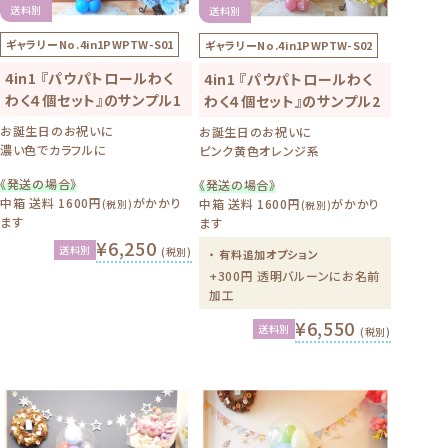
送料別
送料別
ギャラリーNo.
4in1PWPTW-S01
ギャラリーNo.
4in1PWPTW-S02
4in1 『パウパトロールわく
4in1 『パウパトロールわく
わく４個セット』のサンプル1
わく４個セット』のサンプル2
お誕生日のお祝いに
お誕生日のお祝いに
濃い色でカラフルに
ピンク黄色オレンジ系
《発送の場合》
《発送の場合》
中箱 送料 1600円
がかかり
中箱 送料 1600円
がかかり
(税別)
(税別)
ます
ます
¥6,250
送料別
(税別)
・ 有料追加オプション
+300円 透明バルーンにお名前
加工
¥6,550
送料別
(税別)