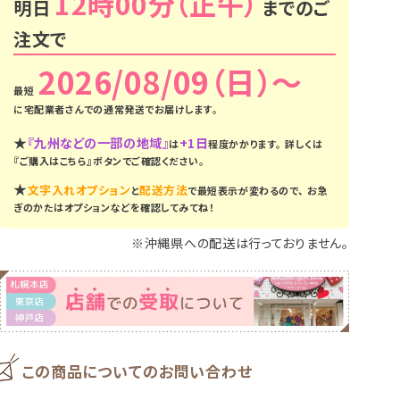
12時00分
明日
までのご
注文で
2026/08/09（日）
に
宅配業者さんでの通常発送
でお届けします。
★
『九州などの一部の地域』
+1日
は
程度かかります。
詳しくは
『ご購入はこちら』ボタンでご確認ください。
★
文字入れオプション
配送方法
と
で最短表示が変わるので、
お急
ぎのかたはオプションなどを確認してみてね！
※沖縄県への配送は行っておりません。
この商品についてのお問い合わせ