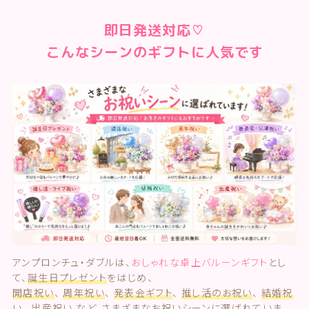
即日発送対応♡
こんなシーンのギフトに人気です
アンプロンチュ・ダブルは、
おしゃれな卓上バルーンギフト
とし
て、
誕生日プレゼント
をはじめ、
開店祝い
、
周年祝い
、
発表会ギフト
、
推し活のお祝い
、
結婚祝
い
、
出産祝い
など、さまざまなお祝いシーンに選ばれていま