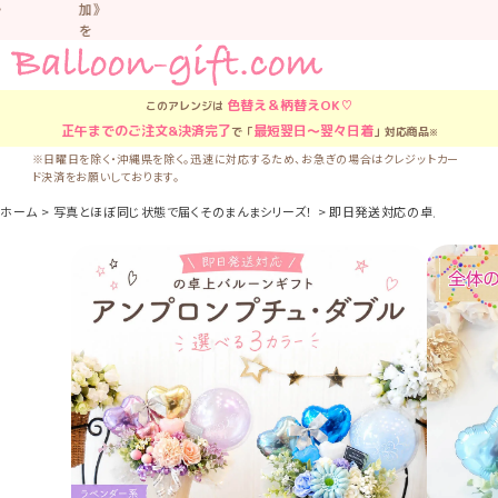
加》
を
お
す
す
色替え＆柄替え
OK♡
このアレンジは
め
正午
までのご注文&決済完了
最短翌日〜翌々日着
で「
」対応商品
し
※
て
※日曜日を除く・沖縄県を除く。迅速に対応するため、お急ぎの場合はクレジットカー
い
ド決済をお願いしております。
ま
ホーム
写真とほぼ同じ状態で届くそのまんまシリーズ！
即日発送対応の卓上バルーンギ
す。
車
中
な
ど
置
か
な
い
よ
う
気
を
つ