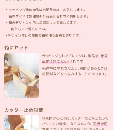
・
ラッピング後の商品は宅配用の箱にお入れします。
・
箱のサイズは数種類あり商品に合わせて判断します。
・
箱のデザインや色は店舗によって異なります。
一例としてご覧ください。
（デザイン無しの無地の箱を使う店舗もあります）
箱にセット
ラッピングされたアレンジは、検品後、
出荷
直前に箱にセット
されます
輸送中に崩れないよう、隙間があるときは
緩衝材などをお入れすることがあります。
カッター止め対策
箱を開けるときに、カッターなどが当たって
バルーンの破損にならないよう、
天板が正
方形になるような箱を使うか、カッター止