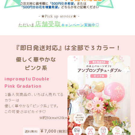
- ★Pick up service★ -
店舗受取
ただいま
キャンペーン実施中♡
『即日発送対応』は全部で３カラー！
優しく華やかな
ピンク系
impromptu Double
Pink Gradation
１番人気商品の、いちばん売れてる
カラーは
優しく華やかな「ピンク系」です。
この可愛さはピカイチ♡
W約30cm×H28cm
7,000
(税別）
送料無料