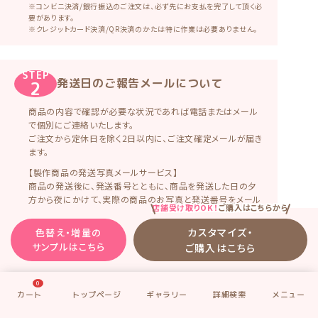
※コンビニ決済/銀行振込のご注文は、必ず先にお支払を完了して頂く必
要があります。
※クレジットカード決済/QR決済のかたは特に作業は必要ありません。
STEP
発送日のご報告メールについて
2
商品の内容で確認が必要な状況であれば電話またはメール
で個別にご連絡いたします。
ご注文から定休日を除く2日以内に、ご注文確定メールが届き
ます。
【製作商品の発送写真メールサービス】
商品の発送後に、発送番号とともに、商品を発送した日の夕
方から夜にかけて、実際の商品のお写真と発送番号をメール
店舗受け取りOK！
ご購入はこちらから
でご報告しています。
（メッセージカードの撮影は行いません）
カスタマイズ・
色替え・増量の
商品の特性上基本的に発送前のご報告はお送り出来ません
サンプルはこちら
ご購入はこちら
が、こんな感じで出来上がったんだな、明日着くんだな♡と確
認頂けてご好評いただいているサービスです。 ただし、実際に
メールが届くかは、お客様の迷惑メール設定によりますのでご
0
確認下さい。