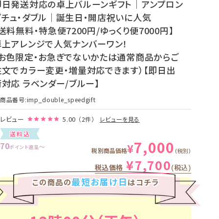
即日発送対応の卓上バルーンギフト｜アンプロン
プチュ・ダブル｜誕生日・開店祝いに人気
送料無料・特急便7200円/ゆっくり便7000円】
卓上アレンジで人気ナンバーワン！
（お色限定・お急ぎでないかたは通常商品からご
注文でカラー変更・増量対応できます）【即日出
荷対応 ラベンダー/ブルー】
商品番号
imp_double_speedgift
レビュー
5.00
（2件）
レビューを見る
送料込
7,000
70
¥
〜
ポイント進呈
税別商品価格
税別
¥
7,700
税込価格
税込
最短お届け日
この商品の
はコチラ