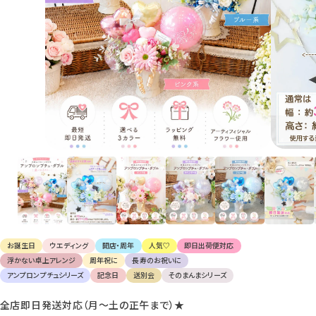
け
て
楽
し
ん
で
く
だ
さ
い。
お誕生日
ウエディング
開店・周年
人気♡
即日出荷便対応
浮かない卓上アレンジ
周年祝に
長寿のお祝いに
アンプロンプチュシリーズ
記念日
送別会
そのまんまシリーズ
全店即日発送対応（月〜土の正午まで）★