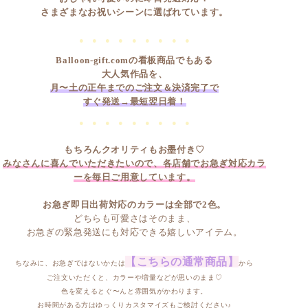
さまざまなお祝いシーンに選ばれています。
● ● ● ● ● ● ● ● ●
Balloon-gift.comの看板商品でもある
大人気作品を、
月〜土の正午までのご注文＆決済完了で
すぐ発送→最短翌日着！
● ● ● ● ● ● ● ● ●
もちろんクオリティもお墨付き♡
みなさんに喜んでいただきたいので、
各店舗でお急ぎ対応カラ
ーを毎日ご用意しています。
お急ぎ即日出荷対応のカラーは全部で2色。
どちらも可愛さはそのまま、
お急ぎの緊急発送にも対応できる嬉しいアイテム。
【こちらの通常商品】
ちなみに、お急ぎではないかたは
から
ご注文いただくと、カラーや増量などが思いのまま♡
色を変えるとぐ〜んと雰囲気がかわります。
お時間がある方はゆっくりカスタマイズもご検討ください♪