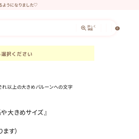
きるようになりました♡
ントしています。
詳しく
0
検索
ら選択ください
スかそれ以上の大きめバルーンへの文字
系や大きめサイズ』
ります）