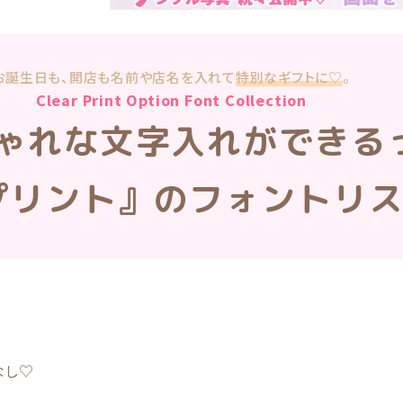
お誕生日も、開店も
名前や店名を入れて
特別なギフトに♡
。
Clear Print Option Font Collection
ゃれな文字入れができる
プリント』のフォントリ
なし♡