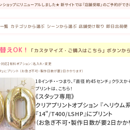
インショップにリニューアルしました★ 新サイトでは『店舗受取』のご予約がで
念で新規会員登録で100P・既存会員様も初回新サイトログインで100Pプレゼ
一覧
カテゴリから選ぶ
シーンから選ぶ
店舗受け取り
即日出荷便
替え
OK！
「カスタマイズ・ご購入はこちら」ボタンか
ト対応】有料オプション：名入れ・変更
LSHP』にプリント （お急ぎ不可・製作日数が要2日かかります）
18インチ・・つまり、『直径 約45センチ』クラ
プリントは、こちら！
《スタッフ専用》
クリアプリントオプション 『ヘリウム
『14"/T400/LSHP』にプリント
（お急ぎ不可・製作日数が要2日かか