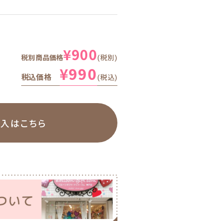
¥
900
税別商品価格
税別
¥
990
税込価格
税込
購入はこちら