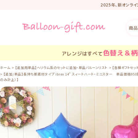
2025年、新オンラ
リニューアル記
商品
色替え＆柄
アレンジはすべて
ホーム
【追加用単品】ヘリウム系のセットに追加・単品バルーンリスト
【各種ギフトセッ
【追加/単品】長持ち新素材タイプ ibrex 14" スィートハート・ミニスター 単品
のみ計上）】