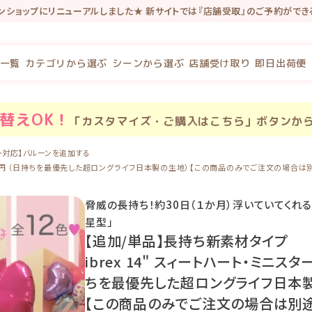
インショップにリニューアルしました★ 新サイトでは『店舗受取』のご予約がで
念で新規会員登録で100P・既存会員様も初回新サイトログインで100Pプレゼ
一覧
カテゴリから選ぶ
シーンから選ぶ
店舗受け取り
即日出荷便
替え
OK！
「カスタマイズ・ご購入はこちら」ボタンか
ト対応】バルーンを追加する
価格950円 （日持ちを最優先した超ロングライフ日本製の生地）【この商品のみでご注文の場
脅威の長持ち！約30日（１か月）浮いていてくれ
星型」
【追加/単品】長持ち新素材タイプ
ibrex 14" スィートハート・ミニス
ちを最優先した超ロングライフ日本
【この商品のみでご注文の場合は別途