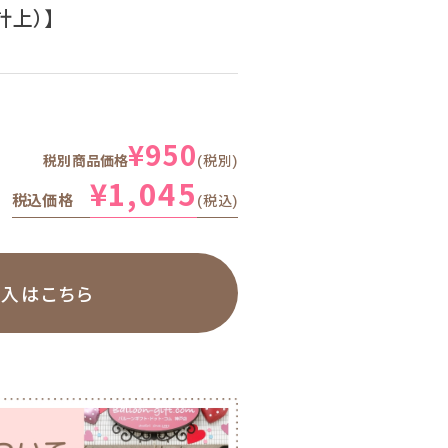
上）】
¥
950
税別商品価格
税別
¥
1,045
税込価格
税込
購入はこちら