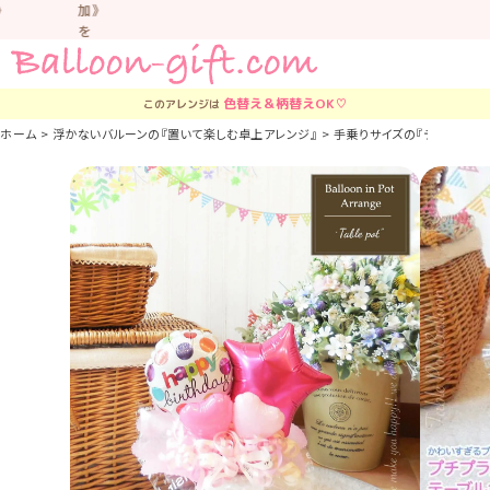
加》
を
お
す
す
色替え＆柄替え
OK♡
このアレンジは
め
し
ホーム
浮かないバルーンの『置いて楽しむ卓上アレンジ』
手乗りサイズの『テーブル・ポット
て
い
ま
す。
車
中
な
ど
置
か
な
い
よ
う
気
を
つ