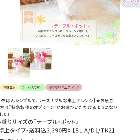
け
て
楽
し
ん
で
く
だ
さ
い。
お誕生日
カラバリ充実♡
浮かない卓上アレンジ
いちばんシンプルで、リーズナブルな卓上アレンジ】★お急ぎ
方は『特急製作のオプション』がお選びいただけるようになり
した！
手乗りサイズの『テーブル・ポット』
卓上タイプ・送料込3,390円》 【BL-A/D1/TK2】