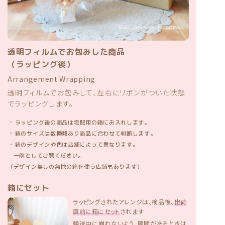
透明フィルムでお包みした商品
（ラッピング後）
Arrangement Wrapping
透明フィルムでお包みして、左右にリボンがついた状態
でラッピングします。
・
ラッピング後の商品は宅配用の箱にお入れします。
・
箱のサイズは数種類あり商品に合わせて判断します。
・
箱のデザインや色は店舗によって異なります。
一例としてご覧ください。
（デザイン無しの無地の箱を使う店舗もあります）
箱にセット
ラッピングされたアレンジは、検品後、
出荷
直前に箱にセット
されます
輸送中に崩れないよう、隙間があるときは