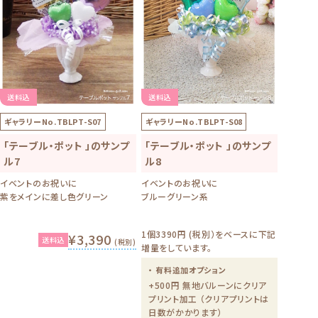
送料込
送料込
ギャラリーNo.
TBLPT-S07
ギャラリーNo.
TBLPT-S08
「テーブル・ポット 」のサンプ
「テーブル・ポット 」のサンプ
ル7
ル8
イベントのお祝いに
イベントのお祝いに
紫をメインに差し色グリーン
ブルーグリーン系
1個3390円 (税別）をベースに下記
¥3,390
送料込
(税別)
増量をしています。
・ 有料追加オプション
+500円 無地バルーンにクリア
プリント加工 （クリアプリントは
日数がかかります）