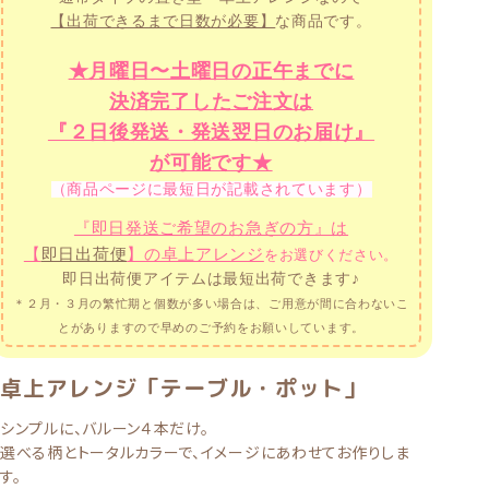
【出荷できるまで日数が必要】
な商品です。
★月曜日〜土曜日の正午までに
決済完了したご注文は
『２日後発送・発送翌日のお届け』
が可能です★
（商品ページに最短日が記載されています）
『即日発送ご希望のお急ぎの方』は
【
即日出荷便
】の卓上アレンジ
をお選びください。
即日出荷便アイテムは最短出荷できます♪
＊２月・３月の繁忙期と個数が多い場合は、ご用意が間に合わないこ
とがありますので
早めのご予約をお願いしています。
卓上アレンジ「テーブル・ポット」
シンプルに、バルーン４本だけ。
選べる柄とトータルカラーで、イメージにあわせてお作りしま
す。