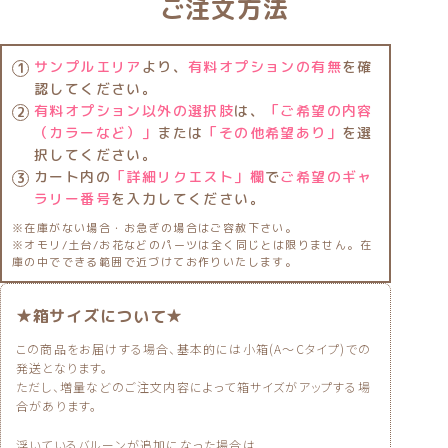
ご注文方法
サンプルエリア
より、
有料オプションの有無
を確
認してください。
有料オプション以外の選択肢
は、
「ご希望の内容
（カラーなど）」
または
「その他希望あり」
を選
択してください。
カート内の
「詳細リクエスト」欄
で
ご希望のギャ
ラリー番号
を入力してください。
※在庫がない場合・お急ぎの場合はご容赦下さい。
※オモリ/土台/お花などのパーツは全く同じとは限りません。在
庫の中でできる範囲で近づけてお作りいたします。
★箱サイズについて★
この商品をお届けする場合、基本的には小箱(A〜Cタイプ)での
発送となります。
ただし、増量などのご注文内容によって箱サイズがアップする場
合があります。
浮いているバルーンが追加になった場合は