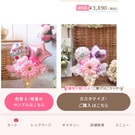
¥3,890
送料込
(税別)
店舗受け取りOK！
ご購入はこちらから
カスタマイズ・
色替え・増量の
送料込
送料込
サンプルはこちら
ご購入はこちら
ギャラリーNo.
TBLPT-S09
ギャラリーNo.
TBLPT-S10
「テーブル・ポット 」のサンプ
「テーブル・ポット 」のサンプ
0
ル9
ル10