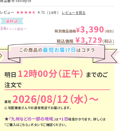
商品番号
tablepot
レビュー
4.71
（14件）
レビューを見る
送料込
3,390
34
¥
〜
ポイント進呈
税別商品価格
税別
¥
3,729
税込価格
税込
最短お届け日
この商品の
はコチラ
12時00分
明日
までのご
注文で
2026/08/12（水）
に
宅配業者さんでの通常発送
でお届けします。
★
『九州などの一部の地域』
+1日
は
程度かかります。
詳しくは
『ご購入はこちら』ボタンでご確認ください。