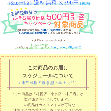
送料無料 3,390円
《発送の場合》
(税別)
- ★Pick up service★ -
店舗受取
ただいま
キャンペーン実施中♡
この商品のお届け
スケジュールについて
（通常日程の置き型・卓上商品）
*この商品は「札幌店・東京店・神戸店」が
製作発送を担当しています。
この商品はカスタマイズが可能な
通常タイプの置き型・卓上アレンジなので