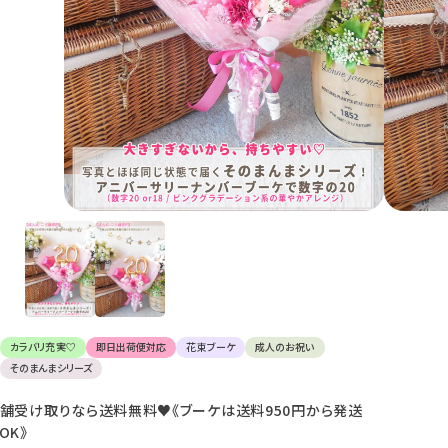
け
て
楽
し
ん
で
く
だ
さ
い。
カラバリ充実♡
即日出荷便対応
花束ブーケ
成人のお祝い
そのまんまシリーズ
舗受け取りなら送料無料♥《ブーケは送料950円から発送
OK》