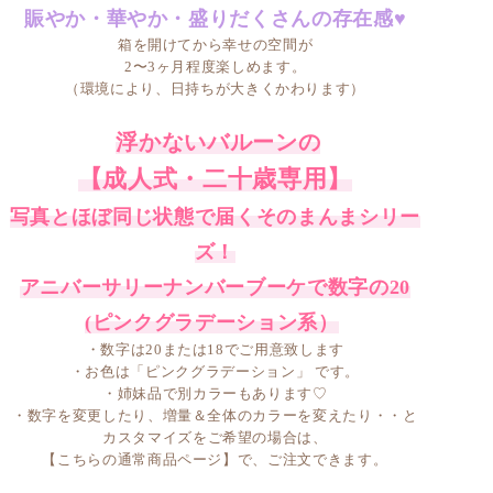
賑やか・華やか・盛りだくさんの存在感♥
箱を開けてから幸せの空間が
2〜3ヶ月程度楽しめます。
（環境により、日持ちが大きくかわります）
浮かないバルーンの
【成人式・二十歳専用】
写真とほぼ同じ状態で届くそのまんまシリー
ズ！
アニバーサリーナンバーブーケで数字の20
(ピンクグラデーション系）
・数字は20または18でご用意致します
・お色は「ピンクグラデーション」 です。
・姉妹品で別カラーもあります♡
・数字を変更したり、増量＆全体のカラーを変えたり・・と
カスタマイズをご希望の場合は、
【こちらの通常商品ページ】
で、ご注文できます。