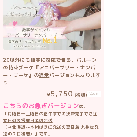
20以外にも数字に対応できる、バルーン
の花束ブーケ『アニバーサリー・ナンバ
ー・ブーケ』の
通常
バージョンもあります
♡
5,750
送料別
(税別)
こちらのお急ぎバージョン
は、
『月曜日〜土曜日の正午までの決済完了でご注
文日の翌営業日には発送
（→北海道〜本州はほぼ発送の翌日着 九州は発
送の２日後着）』です。