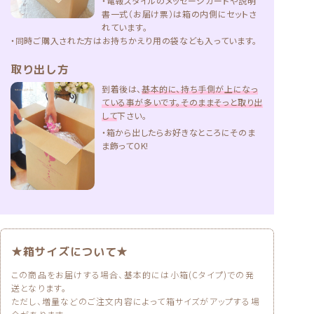
・電報スタイルのメッセージカードや説明
書一式（お届け票）は箱の内側にセットさ
れています。
・同時ご購入された方はお持ちかえり用の袋なども入っています。
取り出し方
到着後は、
基本的に、持ち手側が上になっ
ている事が多いです。そのままそっと取り出
して
下さい。
・箱から出したらお好きなところにそのま
ま飾ってOK!
★箱サイズについて★
この商品をお届けする場合、基本的には小箱(Cタイプ)での発
送となります。
ただし、増量などのご注文内容によって箱サイズがアップする場