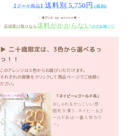
送料別 5,750円
【ブーケ商品】
(税別)
- ★Pick up service★ -
送料がかからない
店頭受け取りなら
のでお得♡♡
▶ 二十歳限定は、3色から選べるっ
っ！！
このアレンジは３色からお選びいただけます。
それぞれの画像をクリックして商品ページでご依頼く
ださい。
「ネイビー×ゴールド系」
おしゃれ＆かっこいい雰
囲気が漂う、ネイビー＆ゴ
ールド系は一番人気カラ
ー。