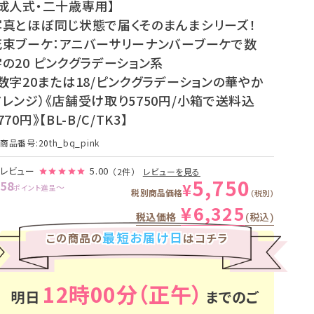
【成人式・二十歳専用】
写真とほぼ同じ状態で届くそのまんまシリーズ！
花束ブーケ：アニバーサリーナンバーブーケで数
字の20 ピンクグラデーション系
（数字20または18/ピンクグラデーションの華やか
アレンジ）《店舗受け取り5750円/小箱で送料込
770円》【BL-B/C/TK3】
商品番号
20th_bq_pink
レビュー
5.00
（2件）
レビューを見る
5,750
58
¥
〜
ポイント進呈
税別商品価格
税別
¥
6,325
税込価格
税込
最短お届け日
この商品の
はコチラ
12時00分
明日
までのご