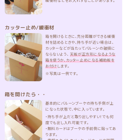
緩衝材などをお入れすることがあります。
カッター止め/緩衝材
箱を開けるときに、充分距離ができる緩衝
材を詰めるときや、持ち手が近い場合は、
カッターなどが当たってバルーンの破損に
ならないよう、
天板が正方形になるような
箱を使うか、カッター止めになる補助板を
お付け
します。
※写真は一例です。
箱を開けたら・・
基本的にバルーンブーケの持ち手側が上
になった状態で、中に入っています。
・持ち手が上だと取り出しやすい！でも何
度でも出し入れ可能です。
・無料カードはブーケの手前側に貼ってあ
ります。