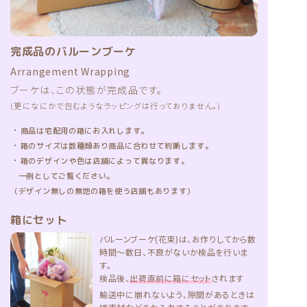
完成品のバルーンブーケ
Arrangement Wrapping
ブーケは、この状態が完成品です。
(更になにかで包むようなラッピングは行っておりません。)
・
商品は宅配用の箱にお入れします。
・
箱のサイズは数種類あり商品に合わせて判断します。
・
箱のデザインや色は店舗によって異なります。
一例としてご覧ください。
（デザイン無しの無地の箱を使う店舗もあります）
箱にセット
バルーンブーケ(花束)は、お作りしてから数
時間〜数日、不良がないか検品を行いま
す。
検品後、
出荷直前に箱にセット
されます
輸送中に崩れないよう、隙間があるときは