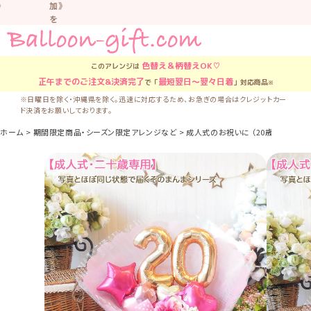
加》
を
お
す
す
色替え＆柄替え
OK♡
このアレンジは
め
正午
までのご注文&決済完了
最短翌日〜翌々日着
で「
」対応商品
し
※
て
※日曜日を除く・沖縄県を除く。迅速に対応するため、お急ぎの場合はクレジットカー
い
ド決済をお願いしております。
ま
ホーム
期間限定商品・シーズン限定アレンジなど
成人式のお祝いに （20歳のお祝いバ
す。
車
中
な
ど
置
か
な
い
よ
う
気
を
つ