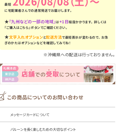
2026/08/08（土）
に
宅配業者さんでの通常発送
でお届けします。
★
『九州などの一部の地域』
+1日
は
程度かかります。
詳しくは
『ご購入はこちら』ボタンでご確認ください。
★
文字入れオプション
配送方法
と
で最短表示が変わるので、
お急
ぎのかたはオプションなどを確認してみてね！
※沖縄県への配送は行っておりません。
この商品についてのお問い合わせ
メッセージカードについて
バルーンを長く楽しむための大切なポイント