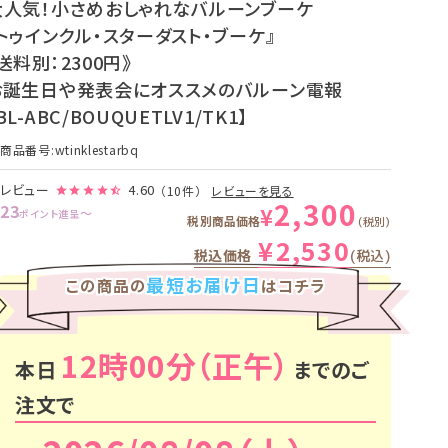
大人気！小さめおしゃれなバルーンブーケ
『トゥインクル・スターダスト・ブーケ』
送料別：2300円》
お誕生日や発表会にオススメのバルーン電報
BL-ABC/BOUQUETLV1/TK1】
商品番号
wtinklestarbq
レビュー
4.60
（10件）
レビューを見る
2,300
23
¥
〜
ポイント進呈
税別商品価格
税別
¥
2,530
税込価格
税込
最短お届け日
この商品の
はコチラ
12時00分
本日
までのご
注文で