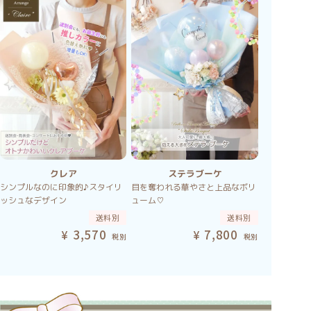
クレア
ステラブーケ
シンプルなのに印象的♪スタイリ
目を奪われる華やさと上品なボリ
ッシュなデザイン
ューム♡
送料別
送料別
3,570
7,800
税別
税別