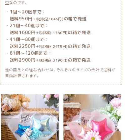
♡
なのです。
・1個〜20個まで：
送料950円
の箱で発送
＋税(税込1045円)
・21個〜40個まで：
送料1600円
の箱で発送
＋税(税込 1760円)
・41個〜80個まで：
送料2250円
の箱で発送
＋税(税込 2475円)
・81個〜120個まで：
送料2900円
の箱で発送
＋税(税込 3190円)
他の商品との組み合わせは、それぞれのサイズの合計で送料が
自動計算されます。