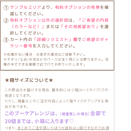
サンプルエリア
より、
有料オプションの有無
を確
認してください。
有料オプション以外の選択肢
は、
「ご希望の内容
（カラーなど）」
または
「その他希望あり」
を選
択してください。
カート内の
「詳細リクエスト」欄
で
ご希望のギャ
ラリー番号
を入力してください。
※在庫がない場合・お急ぎの場合はご容赦下さい。
※オモリ/土台/お花などのパーツは全く同じとは限りません。在
庫の中でできる範囲で近づけてお作りいたします。
★箱サイズについて★
この商品をお届けする場合、基本的には小箱(A〜Cタイプ)での
発送となります。
ただし、増量などのご注文内容によって箱サイズがアップする場
合があります。
このブーケアレンジは、
全部で
（増量無しの場合）
20個までは、小箱に入ります♡
つまり、
まとめてご注文頂いたほうが送料は１回ですむのでお得