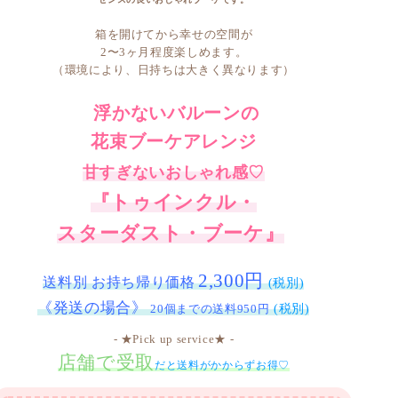
箱を開けてから幸せの空間が
2〜3ヶ月程度楽しめます。
（環境により、日持ちは大きく異なります）
浮かないバルーンの
花束ブーケアレンジ
甘すぎないおしゃれ感♡
『トゥインクル・
スターダスト・ブーケ』
2,300円
送料別 お持ち帰り価格
(税別)
《発送の場合》
20個までの送料950円
(税別)
- ★Pick up service★ -
店舗で受取
だと送料がかからずお得♡