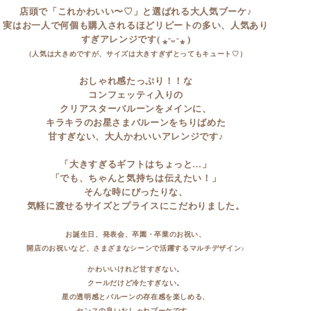
店頭で「これかわいい〜♡」と選ばれる大人気ブーケ♪
実はお一人で何個も購入されるほどリピートの多い、人気あり
すぎアレンジです( ⁎ᵕᴗᵕ⁎ )
（人気は大きめですが、サイズは大きすぎずとってもキュート♡）
おしゃれ感たっぷり！！な
コンフェッティ入りの
クリアスターバルーンをメインに、
キラキラのお星さまバルーンをちりばめた
甘すぎない、大人かわいいアレンジです♪
「大きすぎるギフトはちょっと…」
「でも、ちゃんと気持ちは伝えたい！」
そんな時にぴったりな、
気軽に渡せるサイズとプライスにこだわりました。
お誕生日、発表会、卒園・卒業のお祝い、
開店のお祝いなど、さまざまなシーンで活躍するマルチデザイン♪
かわいいけれど甘すぎない。
クールだけど冷たすぎない。
星の透明感とバルーンの存在感を楽しめる、
センスの良いおしゃれブーケです。