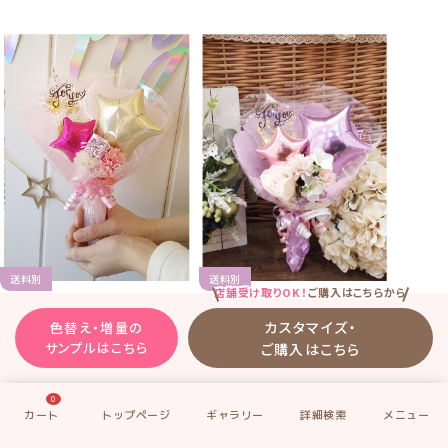
送料別
送料別
店舗受け取りOK！
ご購入はこちらから
ギャラリーNo.
TWSDBQ-08
ギャラリーNo.
TWSDBQ-07
カスタマイズ・
色替え・増量の
「トゥインクル・スターダスト
「トゥインクル・スターダスト
サンプルはこちら
ご購入はこちら
ブーケ」のサンプル8
ブーケ」のサンプル7
ピンク×ラベンダー系
ピンクグラデーション系
0
発表会のお祝いに
イベントのお祝いに