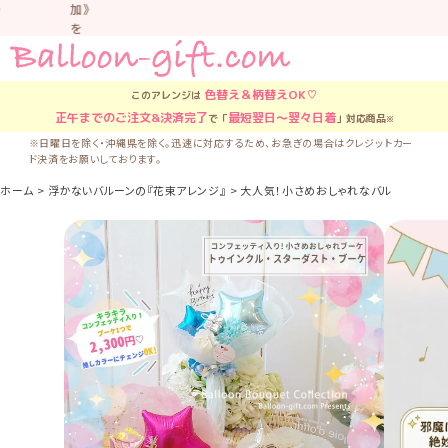
加》
を
お
す
す
色替え＆柄替え
OK♡
このアレンジは
め
正午
までのご注文&決済完了
最短翌日〜翌々日着
で「
」対応商品
※
し
て
※日曜日を除く・沖縄県を除く。迅速に対応するため、お急ぎの場合はクレジットカー
ド決済をお願いしております。
い
ま
ホーム
浮かないバルーンの『花束アレンジ』
大人気！小さめおしゃれなバルーンブーケ 『ト
す。
車
中
な
ど
置
か
な
い
よ
う
気
を
つ