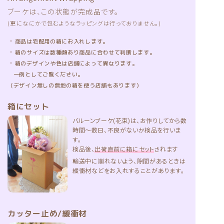
ブーケは、この状態が完成品です。
(更になにかで包むようなラッピングは行っておりません。)
・
商品は宅配用の箱にお入れします。
・
箱のサイズは数種類あり商品に合わせて判断します。
・
箱のデザインや色は店舗によって異なります。
一例としてご覧ください。
（デザイン無しの無地の箱を使う店舗もあります）
箱にセット
バルーンブーケ(花束)は、お作りしてから数
時間〜数日、不良がないか検品を行いま
す。
検品後、
出荷直前に箱にセット
されます
輸送中に崩れないよう、隙間があるときは
緩衝材などをお入れすることがあります。
カッター止め/緩衝材