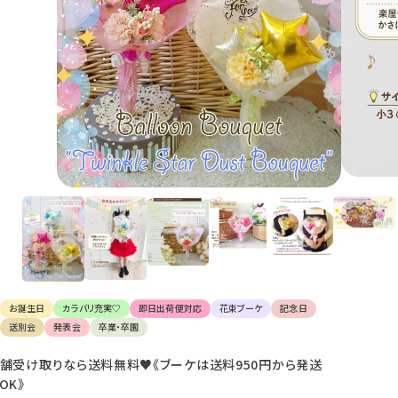
け
て
楽
し
ん
で
く
だ
さ
い。
お誕生日
カラバリ充実♡
即日出荷便対応
花束ブーケ
記念日
送別会
発表会
卒業・卒園
舗受け取りなら送料無料♥《ブーケは送料950円から発送
OK》