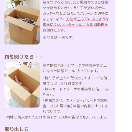
箱を開けるときに、充分距離ができる緩衝
材を詰めるときや、持ち手が近い場合は、
カッターなどが当たってバルーンの破損に
ならないよう、
天板が正方形になるような
箱を使うか、カッター止めになる補助板を
お付け
します。
※写真は一例です。
箱を開けたら・・
基本的にバルーンブーケの持ち手側が上
になった状態で、中に入っています。
・持ち手が上だと取り出しやすい！でも何
度でも出し入れ可能です。
・無料カードはブーケの手前側に貼ってあ
ります。
・電報スタイルのメッセージカードや説明
書一式（お届け票）は箱の内側にセットさ
れています。
・同時ご購入された方はお持ちかえり用の袋なども入っています。
取り出し方