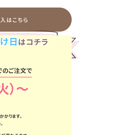
購入はこちら
け日
はコチラ
でのご注文で
（火）
かかります。
。