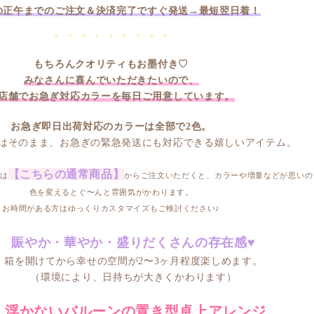
の正午までのご注文＆決済完了で
すぐ発送→最短翌日着！
● ● ● ● ● ● ● ● ●
もちろんクオリティもお墨付き♡
みなさんに喜んでいただきたいので、
店舗でお急ぎ対応カラーを毎日ご用意しています。
お急ぎ即日出荷対応のカラーは全部で2色。
はそのまま、
お急ぎの緊急発送にも対応できる嬉しいアイテム。
【こちらの通常商品】
は
から
ご注文いただくと、カラーや増量などが思いの
色を変えるとぐ〜んと雰囲気がかわります。
お時間がある方はゆっくりカスタマイズもご検討ください♪
賑やか・華やか・盛りだくさんの存在感♥
箱を開けてから幸せの空間が
2〜3ヶ月程度楽しめます。
（環境により、日持ちが大きくかわります）
浮かないバルーンの
置き型卓上アレンジ