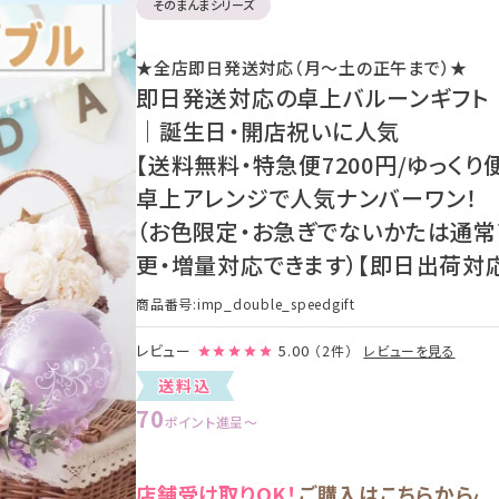
そのまんまシリーズ
★全店即日発送対応（月〜土の正午まで）★
即日発送対応の卓上バルーンギフト｜
｜誕生日・開店祝いに人気
【送料無料・特急便7200円/ゆっくり便
卓上アレンジで人気ナンバーワン！
（お色限定・お急ぎでないかたは通
更・増量対応できます）【即日出荷対応
商品番号
imp_double_speedgift
レビュー
5.00
（2件）
レビューを見る
送料込
70
ポイント進呈
〜
店舗受け取りOK！
ご購入はこちらから