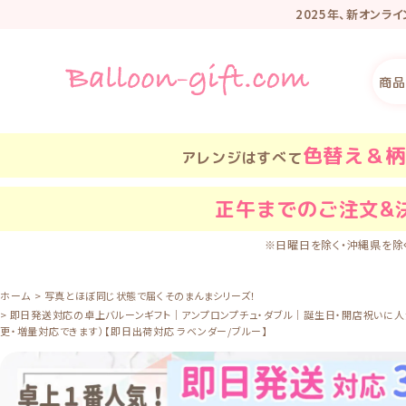
2025年、新オンラ
リニューアル記
商品
色替え＆柄
アレンジはすべて
正午
までのご注文&
※日曜日を除く・沖縄県を除
ホーム
写真とほぼ同じ状態で届くそのまんまシリーズ！
即日発送対応の卓上バルーンギフト｜アンプロンプチュ・ダブル｜誕生日・開店祝いに人気
更・増量対応できます）【即日出荷対応 ラベンダー/ブルー】