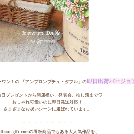
即日出荷バージョ
ーワン！の
「アンプロンプチュ・ダブル」の
生日プレゼントから開店祝い、発表会、推し活まで♡
おしゃれ可愛いのに即日発送対応！
さまざまなお祝いシーンに選ばれています。
● ● ● ● ● ● ● ● ●
alloon-gift.comの看板商品でもある
大人気作品を、