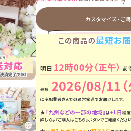
カスタマイズ・
ご
最短お届
この商品の
12時00分
明日
ま
2026/08/11
に
宅配業者さんでの通常発送
でお届けします。
★
『九州などの一部の地域』
+1日
は
程度
詳しくは『ご購入はこちら』ボタンでご確認ください
★