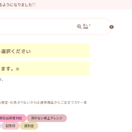
きるようになりました♡
ントしています。
詳しく
0
検索
ら選択ください
きます。
※
す。
（お色限定・お急ぎでないかたは通常商品からご注文でカラー変
即日出荷便対応
浮かない卓上アレンジ
記念日
送別会