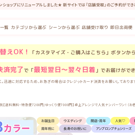
インショップにリニューアルしました★ 新サイトでは『店舗受取』のご予約がで
念で新規会員登録で100P・既存会員様も初回新サイトログインで100Pプレゼ
一覧
カテゴリから選ぶ
シーンから選ぶ
店舗受け取り
即日出荷便
替え
OK！
「カスタマイズ・ご購入はこちら」ボタンか
決済完了
最短翌日〜翌々日着
で「
」でお届けがで
く。迅速に対応するため、お急ぎの場合はクレジットカード決済をお願いしておりま
【送料無料・特急便7200円/ゆっくり便7000円】卓上アレンジで人気ナンバーワン！
お誕生日
ウエディング
開店・周年
人気♡
周年祝に
長寿のお祝いに
アンプロンプチュシリーズ