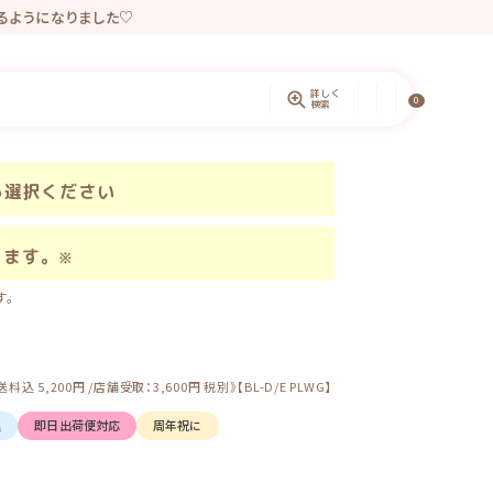
きるようになりました♡
ントしています。
詳しく
0
検索
ら選択ください
きます。
※
す。
00円 /店舗受取：3,600円 税別》【BL-D/E PLWG】
込
即日出荷便対応
周年祝に