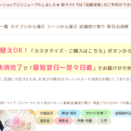
インショップにリニューアルしました★ 新サイトでは『店舗受取』のご予約がで
念で新規会員登録で100P・既存会員様も初回新サイトログインで100Pプレゼ
一覧
カテゴリから選ぶ
シーンから選ぶ
店舗受け取り
即日出荷便
替え
OK！
「カスタマイズ・ご購入はこちら」ボタンか
決済完了
最短翌日〜翌々日着
で「
」でお届けがで
く。迅速に対応するため、お急ぎの場合はクレジットカード決済をお願いしておりま
ブ・コンサートに大人気のバルーン電報 店舗受け取り・発送どちらもOK！ 《中箱 送料込 5,2
お誕生日
開店・周年
カラバリ充実♡
全国送料
送別会
発表会
卒業・卒園
入学