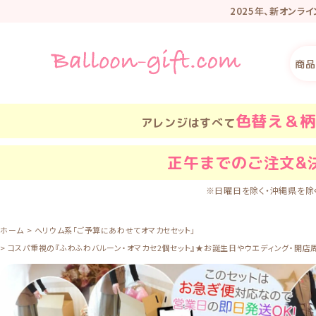
2025年、新オンラ
リニューアル記
商品
色替え＆柄
アレンジはすべて
正午
までのご注文&
※日曜日を除く・沖縄県を除
ホーム
ヘリウム系「ご予算にあわせてオマカセセット」
コスパ重視の『ふわふわバルーン・オマカセ2個セット』★お誕生日やウエディング・開店周年・ライ