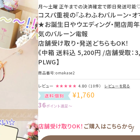
月〜土曜 正午までの決済確定で即日発送可能
コスパ重視の『ふわふわバルーン・オ
★お誕生日やウエディング・開店周年
気のバルーン電報
店舗受け取り・発送どちらもOK！
《中箱 送料込 5,200円 /店舗受取：3,
PLWG】
商品番号
omakase2
レビュー
4.80
（10件）
レビューを見る
¥
1,760
送料個別
36
ポイント進呈
〜
店舗受け取りOK！
ご購入はこちらから