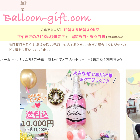
加》
を
お
す
す
色替え＆柄替え
OK♡
このアレンジは
め
正午
までのご注文&決済完了
最短翌日〜翌々日着
で「
」対応商品
※
し
て
※日曜日を除く・沖縄県を除く。迅速に対応するため、お急ぎの場合はクレジットカー
ド決済をお願いしております。
い
ま
ホーム
ヘリウム系「ご予算にあわせてオマカセセット」
《送料込1万円ちょうど》お得でう
す。
車
中
な
ど
置
か
な
い
よ
う
気
を
つ