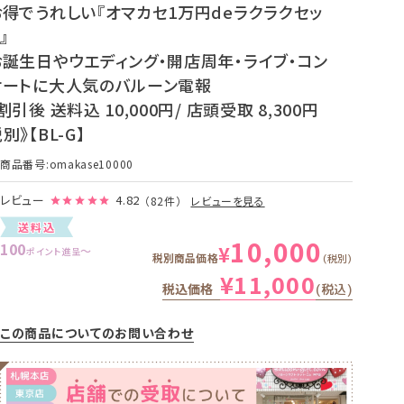
お得でうれしい『オマカセ1万円deラクラクセッ
』
お誕生日やウエディング・開店周年・ライブ・コン
サートに大人気のバルーン電報
割引後 送料込 10,000円/ 店頭受取 8,300円
別》【BL-G】
商品番号
omakase10000
レビュー
4.82
（82件）
レビューを見る
送料込
10,000
100
¥
〜
ポイント進呈
税別商品価格
税別
¥
11,000
税込価格
税込
この商品についてのお問い合わせ