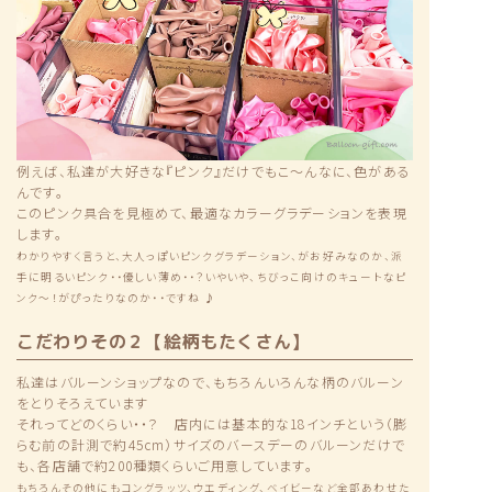
例えば、私達が大好きな『ピンク』だけでもこ〜んなに、色がある
んです。
このピンク具合を見極めて、最適なカラーグラデーションを表現
します。
わかりやすく言うと、大人っぽいピンクグラデーション、がお好みなのか、派
手に明るいピンク・・優しい薄め・・？いやいや、ちびっこ向けのキュートなピ
ンク〜！がぴったりなのか・・ですね ♪
こだわりその２【絵柄もたくさん】
私達はバルーンショップなので、もちろんいろんな柄のバルーン
をとりそろえています
それってどのくらい・・？ 店内には基本的な18インチという（膨
らむ前の計測で約45cm）サイズのバースデーのバルーンだけで
も、各店舗で約200種類くらいご用意しています。
もちろんその他にもコングラッツ、ウエディング、ベイビーなど全部あわせた