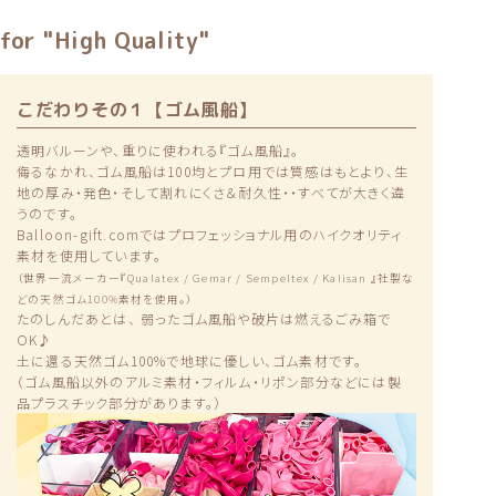
for "High Quality"
こだわりその１【ゴム風船】
透明バルーンや、重りに使われる『ゴム風船』。
侮るなかれ、ゴム風船は100均とプロ用では質感はもとより、生
地の厚み・発色・そして割れにくさ＆耐久性・・すべてが大きく違
うのです。
Balloon-gift.comではプロフェッショナル用のハイクオリティ
素材を使用しています。
（世界一流メーカー『Qualatex / Gemar / Sempeltex / Kalisan 』社製な
どの天然ゴム100%素材を使用。）
たのしんだあとは、 弱ったゴム風船や破片は燃えるごみ箱で
OK♪
土に還る天然ゴム100%で地球に優しい、ゴム素材です。
（ゴム風船以外のアルミ素材・フィルム・リポン部分などには製
品プラスチック部分があります。）