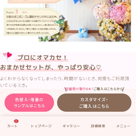
プロにオマカセ！
おまかせセットが、やっぱり安心♡
よくわからなくなってしまったり、時間がないとき、何度もご利用頂
いているとき。
店舗受け取りOK！
ご購入はこちらから
そんなときは、お祝いのシチュエーションと希望されるカラーだけ
選んで、あとはもう、プロにお任せ！が、安心。そしてらくちん♥
カスタマイズ・
色替え・増量の
サンプルはこちら
ご購入はこちら
あとは私たちにおまかせ。
27年間、本当にたくさんのお祝いを作ってきたので、
0
「この組み合わせ、きっと喜んでもらえる！」
そんなバルーンを選ぶのは、私たちの得意分野です♡