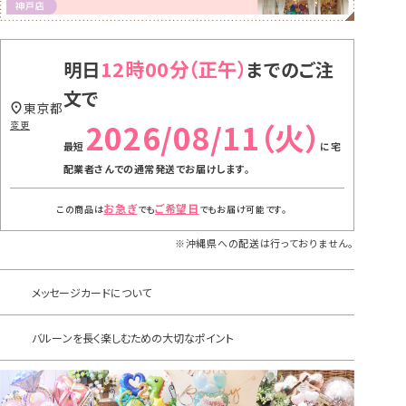
12時00分
明日
までのご注
文で
東京都
2026/08/11（火）
変更
に
宅
配業者さんでの通常発送
でお届けします。
お急ぎ
ご希望日
この商品は
でも
でもお届け可能です。
※沖縄県への配送は行っておりません。
メッセージカードについて
バルーンを長く楽しむための大切なポイント