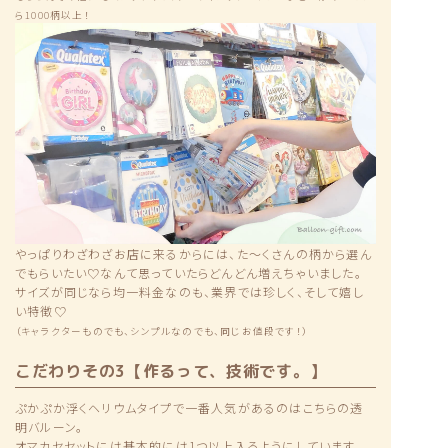
ら1000柄以上！
やっぱりわざわざお店に来るからには、た〜くさんの柄から選ん
でもらいたい♡なんて思っていたらどんどん増えちゃいました。
サイズが同じなら均一料金なのも、業界では珍しく、そして嬉し
い特徴♡
（キャラクターものでも、シンプルなのでも、同じお値段です！）
こだわりその3【作るって、技術です。】
ぷかぷか浮くヘリウムタイプで一番人気があるのはこちらの透
明バルーン。
オマカセセットには基本的には1つ以上入るようにしています。