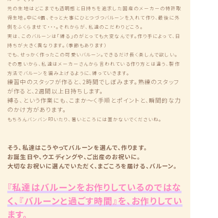
元の生地はどこまでも透明感と日持ちを追求した国産のメーカーの特許取
得生地。中に4個、そっと大事にひとつづつバルーンを入れて作り、最後に外
側をふくらませて・・・。それからが、私達のこだわりどころ。
実は、このバルーンは「縛る」のがとっても大変なんです。作り手によって、日
持ちが大きく異なります。（季節もあります）
でも、せっかく作ったこの可愛いバルーン。できるだけ長く楽しんで欲しい。
その思いから、私達はメーカーさんから言われている作り方とは違う、製作
方法でバルーンを編み上げるように、縛っていきます。
練習中のスタッフが作ると、2時間でしぼみます。熟練のスタッフ
が作ると、2週間以上日持ちします。
縛る、という作業にも、こまか〜く手順とポイントと、瞬間的な力
のかけ方があります。
もちろんバンバン叩いたり、暑いところには置かないでくださいね。
そう、私達はこうやってバルーンを選んで、作ります。
お誕生日や、ウエディングや、ご出産のお祝いに。
大切なお祝いに選んでいただく、まごころを届ける、バルーン。
『私達はバルーンをお作りしているのではな
く、『バルーンと過ごす時間』を、お作りしてい
ます。