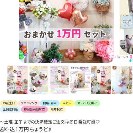
け
て
楽
し
ん
で
く
だ
さ
い。
お誕生日
ウエディング
開店・周年
人気♡
カラバリ充実♡
全国送料込
即日出荷便対応
周年祝に
〜土曜 正午までの決済確定ご注文は即日発送可能♡
《送料込1万円ちょうど》