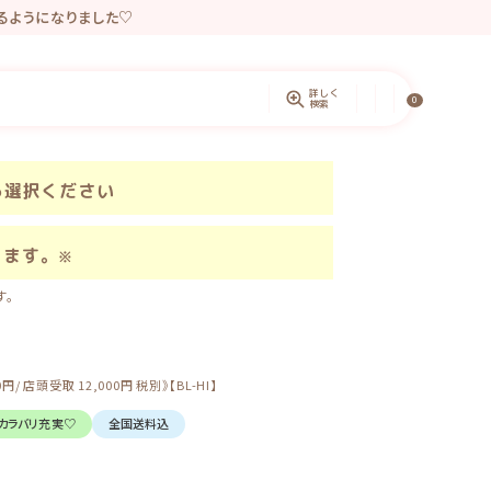
きるようになりました♡
ントしています。
詳しく
0
検索
ら選択ください
きます。
※
す。
頭受取 12,000円 税別》【BL-HI】
カラバリ充実♡
全国送料込