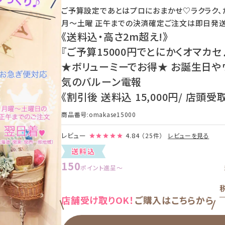
ご予算設定であとはプロにおまかせ♡ラクラク、
月〜土曜 正午までの決済確定ご注文は即日発
《送料込・高さ2m超え!》
『ご予算15000円でとにかくオマカセ
★ボリューミーでお得★ お誕生日や
気のバルーン電報
《割引後 送料込 15,000円/ 店頭受取 1
商品番号
omakase15000
レビュー
4.84
（25件）
レビューを見る
送料込
150
ポイント進呈
〜
店舗受け取りOK！
ご購入はこちらから