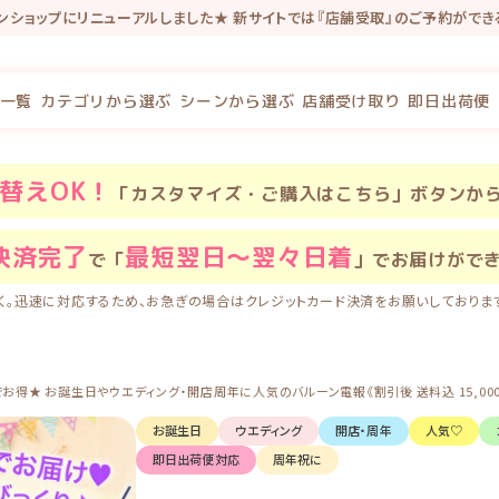
インショップにリニューアルしました★ 新サイトでは『店舗受取』のご予約がで
念で新規会員登録で100P・既存会員様も初回新サイトログインで100Pプレゼ
一覧
カテゴリから選ぶ
シーンから選ぶ
店舗受け取り
即日出荷便
替え
OK！
「カスタマイズ・ご購入はこちら」ボタンか
決済完了
最短翌日〜翌々日着
で「
」でお届けがで
く。迅速に対応するため、お急ぎの場合はクレジットカード決済をお願いしておりま
得★ お誕生日やウエディング・開店周年に人気のバルーン電報《割引後 送料込 15,000円/ 店
お誕生日
ウエディング
開店・周年
人気♡
即日出荷便対応
周年祝に