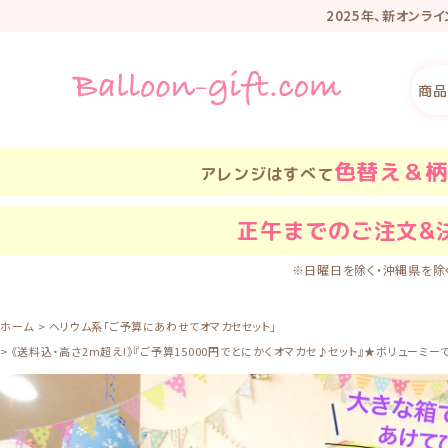
2025年、新オンラ
リニューアル記
商品
色替え＆柄
アレンジはすべて
正午
までのご注文&
※日曜日を除く・沖縄県を除
ホーム
ヘリウム系「ご予算にあわせてオマカセセット」
《送料込・高さ2m超え!》『ご予算15000円でとにかくオマカセ♪セット』★ボリューミーでお