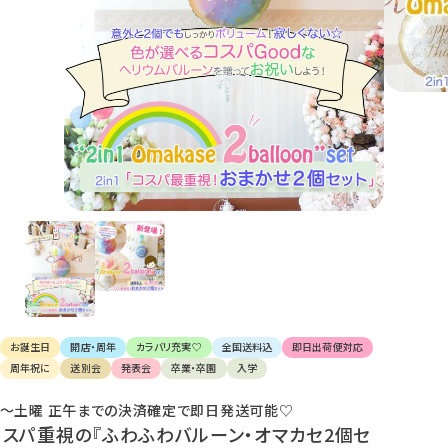
け
て
楽
し
ん
で
く
だ
さ
い。
お誕生日
開店・周年
カラバリ充実♡
全国送料込
即日出荷便対応
周年祝に
送別会
発表会
卒業・卒園
入学
〜土曜 正午までの決済確定で即日発送可能♡
コスパ重視の『ふわふわバルーン・オマカセ2個セ