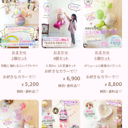
おまかせ
おまかせ
おまかせ
2個セット
4個セット
5個セット
気軽に贈れるコンパクトサイ
人気No.1の定番セット
ボリュームと価格のバランス
お好きなカラーで♡
ズ
◎
お好きなカラーで♡
お好きなカラーで♡
6,900
5,200
8,800
税別・送料込♡
税別・送料込♡
税別・送料込♡