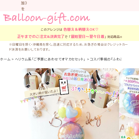
加》
を
お
す
す
色替え＆柄替え
OK♡
このアレンジは
め
正午
までのご注文&決済完了
最短翌日〜翌々日着
で「
」対応商品
※
し
て
※日曜日を除く・沖縄県を除く。迅速に対応するため、お急ぎの場合はクレジットカー
ド決済をお願いしております。
い
ま
ホーム
ヘリウム系「ご予算にあわせてオマカセセット」
コスパ重視の『ふわふわバルーン・
す。
車
中
な
ど
置
か
な
い
よ
う
気
を
つ