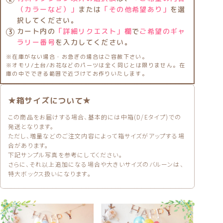
（カラーなど）」
または
「その他希望あり」
を選
択してください。
カート内の
「詳細リクエスト」欄
で
ご希望のギャ
ラリー番号
を入力してください。
※在庫がない場合・お急ぎの場合はご容赦下さい。
※オモリ/土台/お花などのパーツは全く同じとは限りません。在
庫の中でできる範囲で近づけてお作りいたします。
★箱サイズについて★
この商品をお届けする場合、基本的には中箱(D/Eタイプ)での
発送となります。
ただし、増量などのご注文内容によって箱サイズがアップする場
合があります。
下記サンプル写真を参考にしてください。
さらに、それ以上追加になる場合や大きいサイズのバルーンは、
特大ボックス扱いになります。