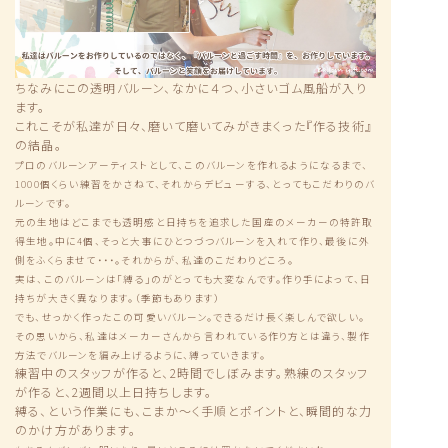
ちなみにこの透明バルーン、なかに４つ、小さいゴム風船が入り
ます。
これこそが私達が日々、磨いて磨いてみがきまくった『作る技術』
の結晶。
プロのバルーンアーティストとして、このバルーンを作れるようになるまで、
1000個くらい練習をかさねて、それからデビューする、とってもこだわりのバ
ルーンです。
元の生地はどこまでも透明感と日持ちを追求した国産のメーカーの特許取
得生地。中に4個、そっと大事にひとつづつバルーンを入れて作り、最後に外
側をふくらませて・・・。それからが、私達のこだわりどころ。
実は、このバルーンは「縛る」のがとっても大変なんです。作り手によって、日
持ちが大きく異なります。（季節もあります）
でも、せっかく作ったこの可愛いバルーン。できるだけ長く楽しんで欲しい。
その思いから、私達はメーカーさんから言われている作り方とは違う、製作
方法でバルーンを編み上げるように、縛っていきます。
練習中のスタッフが作ると、2時間でしぼみます。熟練のスタッフ
が作ると、2週間以上日持ちします。
縛る、という作業にも、こまか〜く手順とポイントと、瞬間的な力
のかけ方があります。