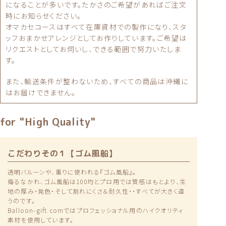
になることが多いです。たかさのご希望があればご注文
時にお知らせください。
オマカセコースはすべて在庫資材での製作になり、スタ
ッフおまかせアレンジとしてお作りしています。ご希望は
リクエストとしてお伺いし、できる範囲で努力いたしま
す。
また、輸送条件が整わないため、すべての商品は沖縄に
はお届けできません。
for "High Quality"
こだわりその１【ゴム風船】
透明バルーンや、重りに使われる『ゴム風船』。
侮るなかれ、ゴム風船は100均とプロ用では質感はもとより、生
地の厚み・発色・そして割れにくさ＆耐久性・・すべてが大きく違
うのです。
Balloon-gift.comではプロフェッショナル用のハイクオリティ
素材を使用しています。