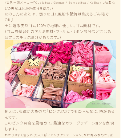
（世界一流メーカー『Qualatex / Gemar / Sempeltex / Kalisan 』社製な
どの天然ゴム100%素材を使用。）
たのしんだあとは、 弱ったゴム風船や破片は燃えるごみ箱で
OK♪
土に還る天然ゴム100%で地球に優しい、ゴム素材です。
（ゴム風船以外のアルミ素材・フィルム・リポン部分などには製
品プラスチック部分があります。）
例えば、私達が大好きな『ピンク』だけでもこ〜んなに、色がある
んです。
このピンク具合を見極めて、最適なカラーグラデーションを表現
します。
わかりやすく言うと、大人っぽいピンクグラデーション、がお好みなのか、派