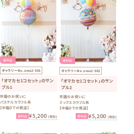
送料込
送料込
ギャラリーNo.
oma2-S01
ギャラリーNo.
oma2-S02
「オマカセ2コセット」のサン
「オマカセ2コセット」のサン
プル1
プル2
卒園のお祝いに
卒園のお祝いに
パステルカラフル系
ミックスカラフル系
【中箱Dでの発送】
【中箱Dでの発送】
¥5,200
¥5,200
送料込
送料込
(税別)
(税別)