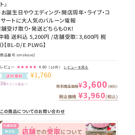
ト』
★お誕生日やウエディング・開店周年・ライブ・コ
ンサートに大人気のバルーン電報
店舗受け取り・発送どちらもOK！
中箱 送料込 5,200円 /店舗受取：3,600円 税
》【BL-D/E PLWG】
商品番号
omakase2
レビュー
4.80
（10件）
レビューを見る
¥
1,760
送料個別
3,600
36
¥
〜
ポイント進呈
税別商品価格
税別
¥
3,960
税込価格
税込
この商品についてのお問い合わせ