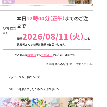
12時00分
本日
までのご注
文で
東京都
2026/08/11（火）
変更
に
宅
配業者さんでの通常発送
でお届けします。
お急ぎ
ご希望日
この商品は
でも
でもお届け可能です。
※沖縄県への配送は行っておりません。
メッセージカードについて
バルーンを長く楽しむための大切なポイント