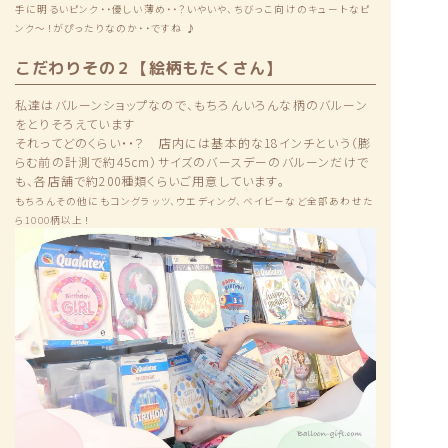
手に明るいピンク・・優しい薄め・・？いやいや、ちびっこ向けのキュートなピ
ンク〜！がぴったりなのか・・ですね ♪
こだわりその２【絵柄もたくさん】
私達はバルーンショップなので、もちろんいろんな柄のバルーン
をとりそろえています
それってどのくらい・・？ 店内には基本的な18インチという（膨
らむ前の計測で約45cm）サイズのバースデーのバルーンだけで
も、各店舗で約200種類くらいご用意しています。
もちろんその他にもコングラッツ、ウエディング、ベイビーなど全部あわせた
ら1000柄以上！