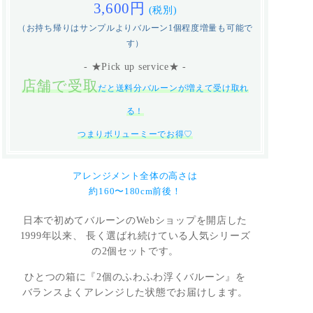
3,600円
(税別)
（お持ち帰りはサンプルよりバルーン1個程度増量も可能で
す）
- ★Pick up service★ -
店舗で受取
だと送料分バルーンが増えて受け取れ
る！
つまりボリューミーでお得♡
アレンジメント全体の高さは
約160〜180cm前後！
日本で初めてバルーンのWebショップを開店した
1999年以来、 長く選ばれ続けている人気シリーズ
の2個セットです。
ひとつの箱に『2個のふわふわ浮くバルーン』を
バランスよくアレンジした状態でお届けします。