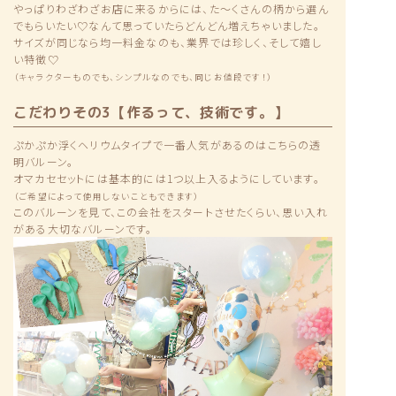
やっぱりわざわざお店に来るからには、た〜くさんの柄から選ん
でもらいたい♡なんて思っていたらどんどん増えちゃいました。
サイズが同じなら均一料金なのも、業界では珍しく、そして嬉し
い特徴♡
（キャラクターものでも、シンプルなのでも、同じお値段です！）
こだわりその3【作るって、技術です。】
ぷかぷか浮くヘリウムタイプで一番人気があるのはこちらの透
明バルーン。
オマカセセットには基本的には1つ以上入るようにしています。
（ご希望によって使用しないこともできます）
このバルーンを見て、この会社をスタートさせたくらい、思い入れ
がある大切なバルーンです。