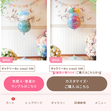
送料込
送料込
ギャラリーNo.
oma2-S03
ギャラリーNo.
oma2-S04
店舗受け取りOK！
ご購入はこちらから
「オマカセ2コセット」のサン
「オマカセ2コセット」のサン
カスタマイズ・
色替え・増量の
プル3
プル4
サンプルはこちら
ご購入はこちら
お誕生日のお祝いに
イベントのお祝いに
淡いブルーグリーン系
ミックスカラフル系
【中箱Dでの発送】
【中箱Dでの発送】
0
¥5,200
送料込
(税別)
・ 有料追加オプション