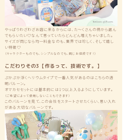
やっぱりわざわざお店に来るからには、た〜くさんの柄から選ん
でもらいたい♡なんて思っていたらどんどん増えちゃいました。
サイズが同じなら均一料金なのも、業界では珍しく、そして嬉し
い特徴♡
（キャラクターものでも、シンプルなのでも、同じお値段です！）
こだわりその3【作るって、技術です。】
ぷかぷか浮くヘリウムタイプで一番人気があるのはこちらの透
明バルーン。
オマカセセットには基本的には1つ以上入るようにしています。
（ご希望によって使用しないこともできます）
このバルーンを見て、この会社をスタートさせたくらい、思い入れ
がある大切なバルーンです。