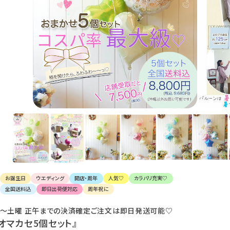
け
て
楽
し
ん
で
く
だ
さ
い。
お誕生日
ウエディング
開店・周年
人気♡
カラバリ充実♡
全国送料込
即日出荷便対応
周年祝に
〜土曜 正午までの決済確定ご注文は即日発送可能♡
『オマカセ5個セット』