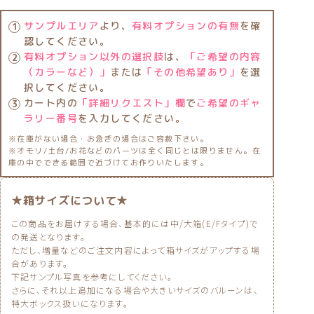
サンプルエリア
より、
有料オプションの有無
を確
認してください。
有料オプション以外の選択肢
は、
「ご希望の内容
（カラーなど）」
または
「その他希望あり」
を選
択してください。
カート内の
「詳細リクエスト」欄
で
ご希望のギャ
ラリー番号
を入力してください。
※在庫がない場合・お急ぎの場合はご容赦下さい。
※オモリ/土台/お花などのパーツは全く同じとは限りません。在
庫の中でできる範囲で近づけてお作りいたします。
★箱サイズについて★
この商品をお届けする場合、基本的には中/大箱(E/Fタイプ)で
の発送となります。
ただし、増量などのご注文内容によって箱サイズがアップする場
合があります。
下記サンプル写真を参考にしてください。
さらに、それ以上追加になる場合や大きいサイズのバルーンは、
特大ボックス扱いになります。