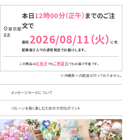
12時00分
本日
までのご注
文で
東京都
2026/08/11（火）
変更
に
宅
配業者さんでの通常発送
でお届けします。
お急ぎ
ご希望日
この商品は
でも
でもお届け可能です。
※沖縄県への配送は行っておりません。
メッセージカードについて
バルーンを長く楽しむための大切なポイント