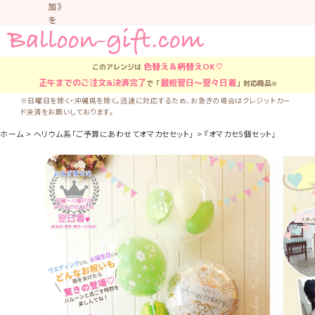
加》
を
お
す
す
色替え＆柄替え
OK♡
このアレンジは
め
正午
までのご注文&決済完了
最短翌日〜翌々日着
で「
」対応商品
※
し
て
※日曜日を除く・沖縄県を除く。迅速に対応するため、お急ぎの場合はクレジットカー
ド決済をお願いしております。
い
ま
ホーム
ヘリウム系「ご予算にあわせてオマカセセット」
『オマカセ5個セット』＊ボリュー
す。
車
中
な
ど
置
か
な
い
よ
う
気
を
つ