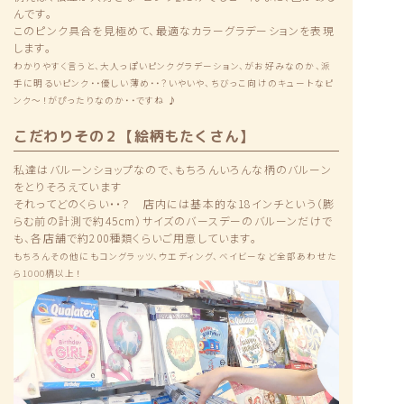
んです。
このピンク具合を見極めて、最適なカラーグラデーションを表現
します。
わかりやすく言うと、大人っぽいピンクグラデーション、がお好みなのか、派
手に明るいピンク・・優しい薄め・・？いやいや、ちびっこ向けのキュートなピ
ンク〜！がぴったりなのか・・ですね ♪
こだわりその２【絵柄もたくさん】
私達はバルーンショップなので、もちろんいろんな柄のバルーン
をとりそろえています
それってどのくらい・・？ 店内には基本的な18インチという（膨
らむ前の計測で約45cm）サイズのバースデーのバルーンだけで
も、各店舗で約200種類くらいご用意しています。
もちろんその他にもコングラッツ、ウエディング、ベイビーなど全部あわせた
ら1000柄以上！