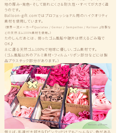
地の厚み・発色・そして割れにくさ＆耐久性・・すべてが大きく違
うのです。
Balloon-gift.comではプロフェッショナル用のハイクオリティ
素材を使用しています。
（世界一流メーカー『Qualatex / Gemar / Sempeltex / Kalisan 』社製な
どの天然ゴム100%素材を使用。）
たのしんだあとは、 弱ったゴム風船や破片は燃えるごみ箱で
OK♪
土に還る天然ゴム100%で地球に優しい、ゴム素材です。
（ゴム風船以外のアルミ素材・フィルム・リポン部分などには製
品プラスチック部分があります。）
例えば、私達が大好きな『ピンク』だけでもこ〜んなに、色がある