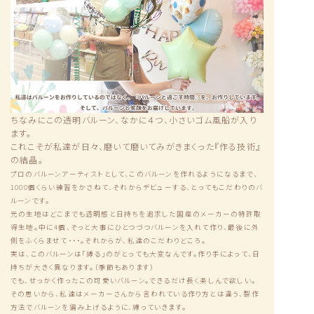
ちなみにこの透明バルーン、なかに４つ、小さいゴム風船が入り
ます。
これこそが私達が日々、磨いて磨いてみがきまくった『作る技術』
の結晶。
プロのバルーンアーティストとして、このバルーンを作れるようになるまで、
1000個くらい練習をかさねて、それからデビューする、とってもこだわりのバ
ルーンです。
元の生地はどこまでも透明感と日持ちを追求した国産のメーカーの特許取
得生地。中に4個、そっと大事にひとつづつバルーンを入れて作り、最後に外
側をふくらませて・・・。それからが、私達のこだわりどころ。
実は、このバルーンは「縛る」のがとっても大変なんです。作り手によって、日
持ちが大きく異なります。（季節もあります）
でも、せっかく作ったこの可愛いバルーン。できるだけ長く楽しんで欲しい。
その思いから、私達はメーカーさんから言われている作り方とは違う、製作
方法でバルーンを編み上げるように、縛っていきます。