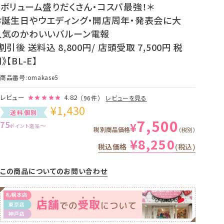
＊ボリューム盛りだくさん・コスパ最強！＊
お誕生日やウエディング・開店周年・発表会に大
人気のかわいいバルーン電報
割引後 送料込 8,800円/ 店頭受取 7,500円 税
》【BL-E】
商品番号
omakase5
レビュー
4.82
（96件）
レビューを見る
¥
1,430
送料個別
7,500
75
¥
〜
ポイント進呈
税別商品価格
税別
¥
8,250
税込価格
税込
この商品についてのお問い合わせ