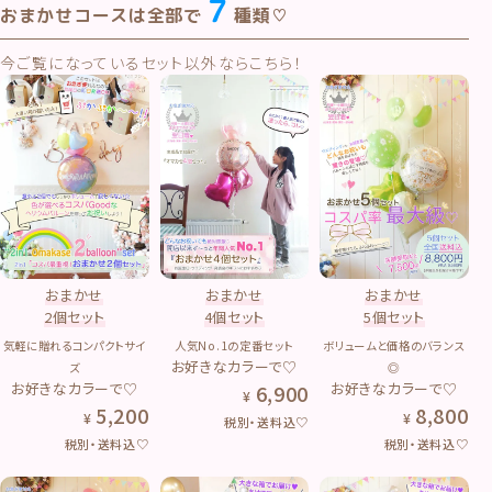
７
おまかせコースは全部で
種類♡
今ご覧になっているセット以外ならこちら！
おまかせ
おまかせ
おまかせ
2個セット
4個セット
5個セット
気軽に贈れるコンパクトサイ
人気No.1の定番セット
ボリュームと価格のバランス
お好きなカラーで♡
ズ
◎
お好きなカラーで♡
お好きなカラーで♡
6,900
5,200
8,800
税別・送料込♡
税別・送料込♡
税別・送料込♡