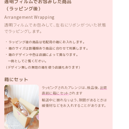
透明フィルムでお包みした商品
（ラッピング後）
Arrangement Wrapping
透明フィルムでお包みして、左右にリボンがついた状態
でラッピングします。
・
ラッピング後の商品は宅配用の箱にお入れします。
・
箱のサイズは数種類あり商品に合わせて判断します。
・
箱のデザインや色は店舗によって異なります。
一例としてご覧ください。
（デザイン無しの無地の箱を使う店舗もあります）
箱にセット
ラッピングされたアレンジは、検品後、
出荷
直前に箱にセット
されます
輸送中に崩れないよう、隙間があるときは
緩衝材などをお入れすることがあります。