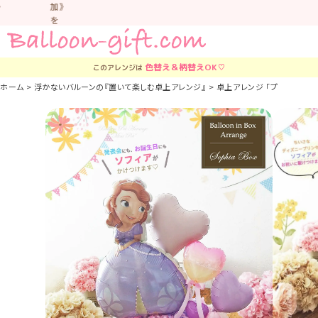
加》
を
お
す
す
色替え＆柄替え
OK♡
このアレンジは
め
し
ホーム
浮かないバルーンの『置いて楽しむ卓上アレンジ』
卓上アレンジ 「プリンセスソフ
て
い
ま
す。
車
中
な
ど
置
か
な
い
よ
う
気
を
つ