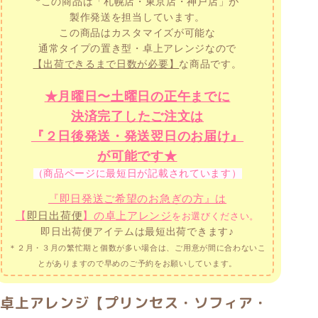
*この商品は「札幌店・東京店・神戸店」が
製作発送を担当しています。
この商品はカスタマイズが可能な
通常タイプの置き型・卓上アレンジなので
【出荷できるまで日数が必要】
な商品です。
★月曜日〜土曜日の正午までに
決済完了したご注文は
『２日後発送・発送翌日のお届け』
が可能です★
（商品ページに最短日が記載されています）
『即日発送ご希望のお急ぎの方』は
【
即日出荷便
】の卓上アレンジ
をお選びください。
即日出荷便アイテムは最短出荷できます♪
＊２月・３月の繁忙期と個数が多い場合は、ご用意が間に合わないこ
とがありますので
早めのご予約をお願いしています。
卓上アレンジ【プリンセス・ソフィア・