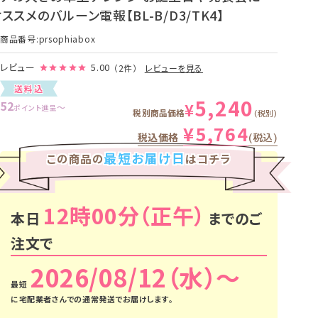
ススメのバルーン電報【BL-B/D3/TK4】
商品番号
prsophiabox
レビュー
5.00
（2件）
レビューを見る
送料込
5,240
52
¥
〜
ポイント進呈
税別商品価格
税別
¥
5,764
税込価格
税込
最短お届け日
この商品の
はコチラ
12時00分
本日
までのご
注文で
2026/08/12（水）
に
宅配業者さんでの通常発送
でお届けします。