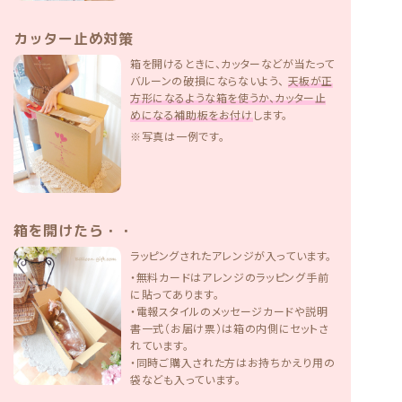
カッター止め対策
箱を開けるときに、カッターなどが当たって
バルーンの破損にならないよう、
天板が正
方形になるような箱を使うか、カッター止
めになる補助板をお付け
します。
※写真は一例です。
箱を開けたら・・
ラッピングされたアレンジが入っています。
・無料カードはアレンジのラッピング手前
に貼ってあります。
・電報スタイルのメッセージカードや説明
書一式（お届け票）は箱の内側にセットさ
れています。
・同時ご購入された方はお持ちかえり用の
袋なども入っています。