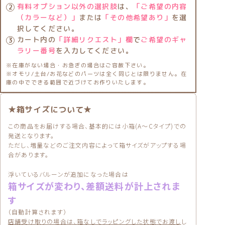
有料オプション以外の選択肢
は、
「ご希望の内容
（カラーなど）」
または
「その他希望あり」
を選
択してください。
カート内の
「詳細リクエスト」欄
で
ご希望のギャ
ラリー番号
を入力してください。
※在庫がない場合・お急ぎの場合はご容赦下さい。
※オモリ/土台/お花などのパーツは全く同じとは限りません。在
庫の中でできる範囲で近づけてお作りいたします。
★箱サイズについて★
この商品をお届けする場合、基本的には小箱(A〜Cタイプ)での
発送となります。
ただし、増量などのご注文内容によって箱サイズがアップする場
合があります。
浮いているバルーンが追加になった場合は
箱サイズが変わり、差額送料が計上されま
す
（自動計算されます）
店舗受け取りの場合は、箱なしでラッピングした状態でお渡し
し