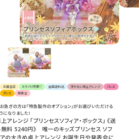
け
て
楽
し
ん
で
く
だ
さ
い。
お誕生日
カラバリ充実♡
全国送料込
浮かない卓上アレンジ
バレエ
ダンス
発表会
お急ぎの方は『特急製作のオプション』がお選びいただける
うになりました！
上アレンジ 「プリンセスソフィア・ボックス」 《送
料無料 5240円》 唯一のキッズプリンセス ソフ
ィアの大きめ卓上アレンジ お誕生日や発表会に