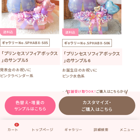
送料込
送料込
ギャラリーNo.
SPHABX-S05
ギャラリーNo.
SPHABX-S06
「プリンセスソフィアボックス
「プリンセスソフィアボックス
」のサンプル5
」のサンプル6
発表会のお祝いに
お誕生日のお祝いに
ピンクラベンダー系
ピンク水色系
店舗受け取りOK！
ご購入はこちらから
1個5240円 (税別）をベースに下記
¥5,240
送料込
(税別)
増量をしています。
カスタマイズ・
色替え・増量の
・ 有料追加オプション
サンプルはこちら
ご購入はこちら
+100円 プチハートを特色使用
¥5,340
0
送料込
(税別)