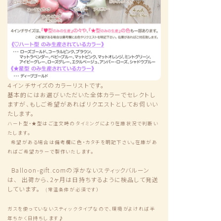
４インチサイズのカラーリストです。
基本的にはお選びいただいた全体カラーでセレクトし
ますが、もしご希望があればリクエストとしてお伺いい
たします。
ハート型・★型はご注文時のタイミングにより在庫状況で判断い
たします。
希望がある場合は備考欄に色・カタチを明記下さい。在庫があ
ればご希望カラーで製作いたします。
Balloon-gift.comの浮かないスティックバルーン
は、
出荷から、2ヶ月は日持ちするように検品して発送
しています。
(常温条件が必須です）
ガスを使っていないスティックタイプなので、環境がよければ半
年ちかく日持ちします♪
組み合わせる色とテーマ次第でぐっと雰囲気が変わります。
浮かないバルーンでも、プチプライスでも、こんなにかわいくでき