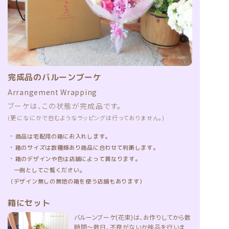
完成品のバルーンブーケ
Arrangement Wrapping
ブーケは、この状態が完成品です。
(更になにかで包むようなラッピングは行っておりません。)
・
商品は宅配用の箱にお入れします。
・
箱のサイズは数種類あり商品に合わせて判断します。
・
箱のデザインや色は店舗によって異なります。
一例としてご覧ください。
（デザイン無しの無地の箱を使う店舗もあります）
箱にセット
バルーンブーケ(花束)は、お作りしてから数
時間〜数日、不良がないか検品を行いま
す。
検品後、
出荷直前に箱にセット
されます