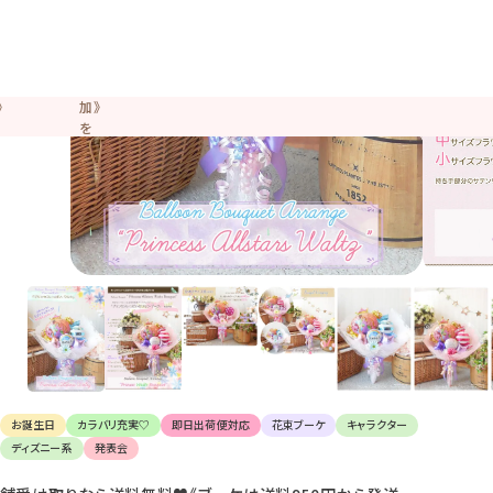
け
て
楽
し
ん
で
く
だ
さ
い。
お誕生日
カラバリ充実♡
即日出荷便対応
花束ブーケ
キャラクター
ディズニー系
発表会
舗受け取りなら送料無料♥《ブーケは送料950円から発送
OK》