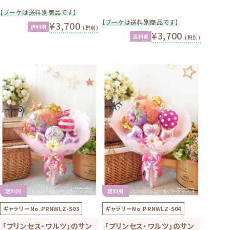
【ブーケは送料別商品です】
¥3,700
送料別
(税別)
¥3,700
送料別
(税別)
店舗受け取りOK！
ご購入はこちらから
カスタマイズ・
色替え・増量の
送料別
送料別
サンプルはこちら
ご購入はこちら
ギャラリーNo.
PRNWLZ-S03
ギャラリーNo.
PRNWLZ-S04
「プリンセス・ワルツ」のサン
「プリンセス・ワルツ」のサン
0
プル3
プル4