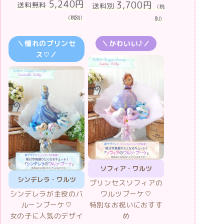
＼憧れのプリンセ
＼かわいい♪／
ス♡／
ソフィア・ワルツ
シンデレラ・ワルツ
プリンセスソフィアの
シンデレラが主役のバ
ワルツブーケ♡
ルーンブーケ♡
特別なお祝いにおすす
女の子に人気のデザイ
め
ン
3,700円
送料別
（税