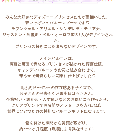
みんな大好きなディズニープリンセスたちが勢揃いした、
夢いっぱいのバルーンブーケです♡
ラプンツェル・アリエル・シンデレラ・ティアナ、
ジャスミン・白雪姫・ベル・オーロラ姫の8人がデザインされ
た、
プリンセス好きにはたまらないデザインです。
メインバルーンは、
表面と裏面で異なるプリンセスが描かれた両面仕様。
キャンディバルーンやお花と組み合わせて、
華やかで可愛らしい花束に仕上げました♡
高さ約46〜47cmの存在感あるサイズで、
お子さんの発表会やお誕生日はもちろん、
卒業祝い・送別会・入学祝いなどのお祝いにもぴったり♪
クリアプリントでお名前やメッセージを入れれば、
世界にひとつだけの特別なバルーンギフトになります。
箱を開けた瞬間から笑顔が広がり、
約2〜3ヶ月程度（環境により異なります）
ふんわり可愛いバルーンをお楽しみいただけます。