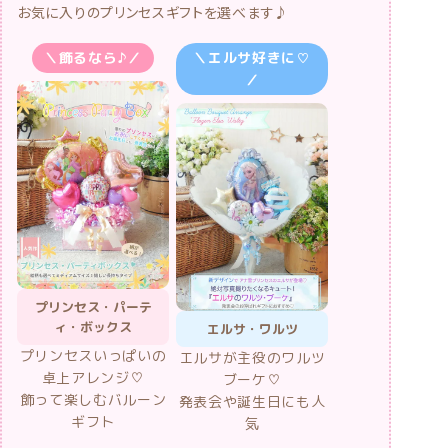
＼飾るなら♪／
＼エルサ好きに♡
／
プリンセス・パーテ
ィ・ボックス
エルサ・ワルツ
プリンセスいっぱいの
エルサが主役のワルツ
卓上アレンジ♡
ブーケ♡
飾って楽しむバルーン
発表会や誕生日にも人
ギフト
気
5,240円
3,700円
送料無料
送料別
（税
（税別）
別）