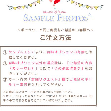
〜ギャラリーと同じ商品をご希望のお客様へ〜
ご注文方法
サンプルエリア
より、
有料オプションの有無
を確
認してください。
有料オプション以外の選択肢
は、
「ご希望の内容
（カラーなど）」
または
「その他希望あり」
を選
択してください。
カート内の
「詳細リクエスト」欄
で
ご希望のギャ
ラリー番号
を入力してください。
※在庫がない場合・お急ぎの場合はご容赦下さい。
※オモリ/土台/お花などのパーツは全く同じとは限りません。在
庫の中でできる範囲で近づけてお作りいたします。
★箱サイズについて★