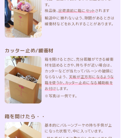
輸送中に崩れないよう、隙間があるときは
緩衝材などをお入れすることがあります。
カッター止め/緩衝材
箱を開けるときに、充分距離ができる緩衝
材を詰めるときや、持ち手が近い場合は、
カッターなどが当たってバルーンの破損に
ならないよう、
天板が正方形になるような
箱を使うか、カッター止めになる補助板を
お付け
します。
※写真は一例です。
箱を開けたら・・
基本的にバルーンブーケの持ち手側が上
になった状態で、中に入っています。
・持ち手が上だと取り出しやすい！でも何
度でも出し入れ可能です。
・無料カードはブーケの手前側に貼ってあ