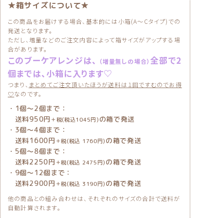
この商品をお届けする場合、基本的には小箱(A〜Cタイプ)での
発送となります。
ただし、増量などのご注文内容によって箱サイズがアップする場
合があります。
このブーケアレンジは、
全部で2
（増量無しの場合）
個までは、小箱に入ります♡
つまり、
まとめてご注文頂いたほうが送料は１回ですむのでお得
♡
なのです。
・1個〜2個まで：
送料950円
の箱で発送
＋税(税込1045円)
・3個〜4個まで：
送料1600円
の箱で発送
＋税(税込 1760円)
・5個〜8個まで：
送料2250円
の箱で発送
＋税(税込 2475円)
・9個〜12個まで：
送料2900円
の箱で発送
＋税(税込 3190円)
他の商品との組み合わせは、それぞれのサイズの合計で送料が
自動計算されます。