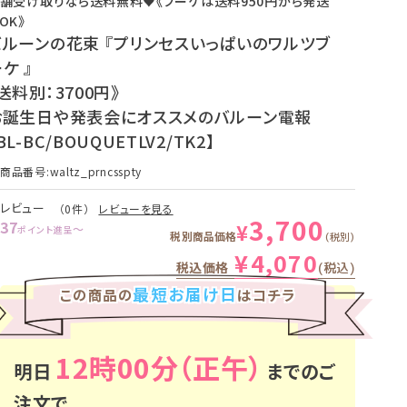
バルーンの花束 『プリンセスいっぱいのワルツブ
ケ 』
送料別：3700円》
お誕生日や発表会にオススメのバルーン電報
BL-BC/BOUQUETLV2/TK2】
商品番号
waltz_prncsspty
レビュー
（0件）
レビューを見る
3,700
37
¥
〜
ポイント進呈
税別商品価格
税別
¥
4,070
税込価格
税込
最短お届け日
この商品の
はコチラ
12時00分
明日
までのご
注文で