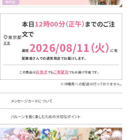
12時00分
本日
までのご注
文で
東京都
2026/08/11（火）
変更
に
宅
配業者さんでの通常発送
でお届けします。
お急ぎ
ご希望日
この商品は
でも
でもお届け可能です。
※沖縄県への配送は行っておりません。
メッセージカードについて
バルーンを長く楽しむための大切なポイント