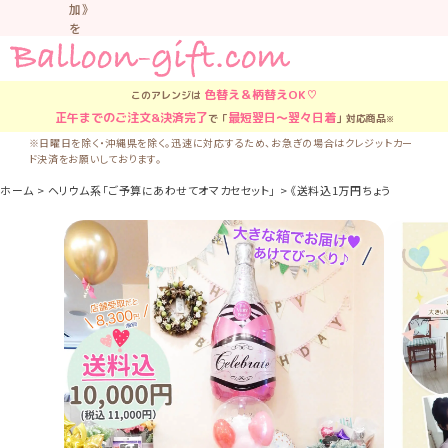
加》
を
お
す
す
色替え＆柄替え
OK♡
このアレンジは
め
正午
までのご注文&決済完了
最短翌日〜翌々日着
で「
」対応商品
※
し
て
※日曜日を除く・沖縄県を除く。迅速に対応するため、お急ぎの場合はクレジットカー
ド決済をお願いしております。
い
ま
ホーム
ヘリウム系「ご予算にあわせてオマカセセット」
《送料込1万円ちょうど》お得でう
す。
車
中
な
ど
置
か
な
い
よ
う
気
を
つ