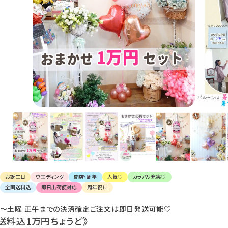
け
て
楽
し
ん
で
く
だ
さ
い。
お誕生日
ウエディング
開店・周年
人気♡
カラバリ充実♡
全国送料込
即日出荷便対応
周年祝に
〜土曜 正午までの決済確定ご注文は即日発送可能♡
《送料込1万円ちょうど》