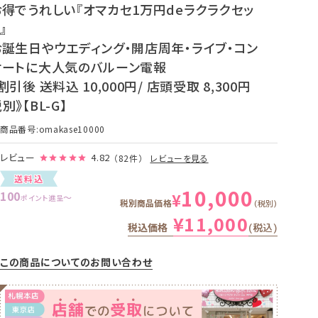
お得でうれしい『オマカセ1万円deラクラクセッ
』
お誕生日やウエディング・開店周年・ライブ・コン
サートに大人気のバルーン電報
割引後 送料込 10,000円/ 店頭受取 8,300円
別》【BL-G】
商品番号
omakase10000
レビュー
4.82
（82件）
レビューを見る
送料込
10,000
100
¥
〜
ポイント進呈
税別商品価格
税別
¥
11,000
税込価格
税込
この商品についてのお問い合わせ