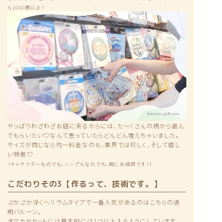
ら1000柄以上！
やっぱりわざわざお店に来るからには、た〜くさんの柄から選ん
でもらいたい♡なんて思っていたらどんどん増えちゃいました。
サイズが同じなら均一料金なのも、業界では珍しく、そして嬉し
い特徴♡
（キャラクターものでも、シンプルなのでも、同じお値段です！）
こだわりその3【作るって、技術です。】
ぷかぷか浮くヘリウムタイプで一番人気があるのはこちらの透
明バルーン。
オマカセセットには基本的には1つ以上入るようにしています。