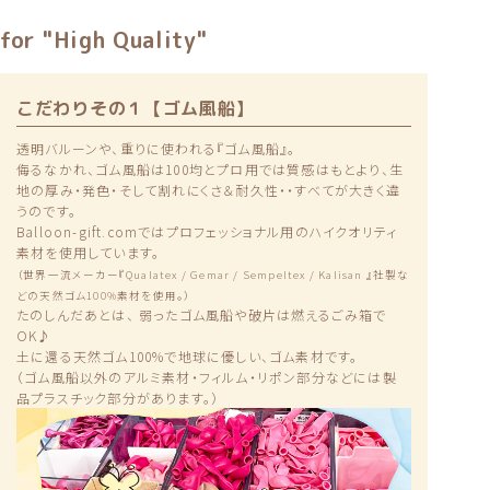
for "High Quality"
こだわりその１【ゴム風船】
透明バルーンや、重りに使われる『ゴム風船』。
侮るなかれ、ゴム風船は100均とプロ用では質感はもとより、生
地の厚み・発色・そして割れにくさ＆耐久性・・すべてが大きく違
うのです。
Balloon-gift.comではプロフェッショナル用のハイクオリティ
素材を使用しています。
（世界一流メーカー『Qualatex / Gemar / Sempeltex / Kalisan 』社製な
どの天然ゴム100%素材を使用。）
たのしんだあとは、 弱ったゴム風船や破片は燃えるごみ箱で
OK♪
土に還る天然ゴム100%で地球に優しい、ゴム素材です。
（ゴム風船以外のアルミ素材・フィルム・リポン部分などには製
品プラスチック部分があります。）