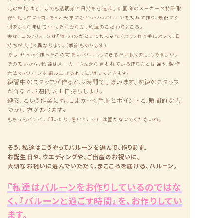
元の生地はどこまでも透明感と日持ちを追求した国産のメーカーの特許取
得生地。中に4個、そっと大事にひとつづつバルーンを入れて作り、最後に外
側をふくらませて・・・。それからが、私達のこだわりどころ。
実は、このバルーンは「縛る」のがとっても大変なんです。作り手によって、日
持ちが大きく異なります。（季節もあります）
でも、せっかく作ったこの可愛いバルーン。できるだけ長く楽しんで欲しい。
その思いから、私達はメーカーさんから言われている作り方とは違う、製作
方法でバルーンを編み上げるように、縛っていきます。
練習中のスタッフが作ると、2時間でしぼみます。熟練のスタッフ
が作ると、2週間以上日持ちします。
縛る、という作業にも、こまか〜く手順とポイントと、瞬間的な力
のかけ方があります。
もちろんバンバン叩いたり、暑いところには置かないでくださいね。
そう、私達はこうやってバルーンを選んで、作ります。
お誕生日や、ウエディングや、ご出産のお祝いに。
大切なお祝いに選んでいただく、まごころを届ける、バルーン。
『私達はバルーンをお作りしているのではな
く、『バルーンと過ごす時間』を、お作りしてい
ます。