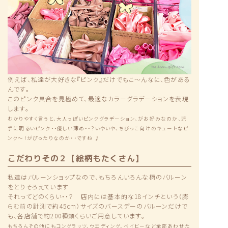
例えば、私達が大好きな『ピンク』だけでもこ〜んなに、色がある
んです。
このピンク具合を見極めて、最適なカラーグラデーションを表現
します。
わかりやすく言うと、大人っぽいピンクグラデーション、がお好みなのか、派
手に明るいピンク・・優しい薄め・・？いやいや、ちびっこ向けのキュートなピ
ンク〜！がぴったりなのか・・ですね ♪
こだわりその２【絵柄もたくさん】
私達はバルーンショップなので、もちろんいろんな柄のバルーン
をとりそろえています
それってどのくらい・・？ 店内には基本的な18インチという（膨
らむ前の計測で約45cm）サイズのバースデーのバルーンだけで
も、各店舗で約200種類くらいご用意しています。
もちろんその他にもコングラッツ、ウエディング、ベイビーなど全部あわせた