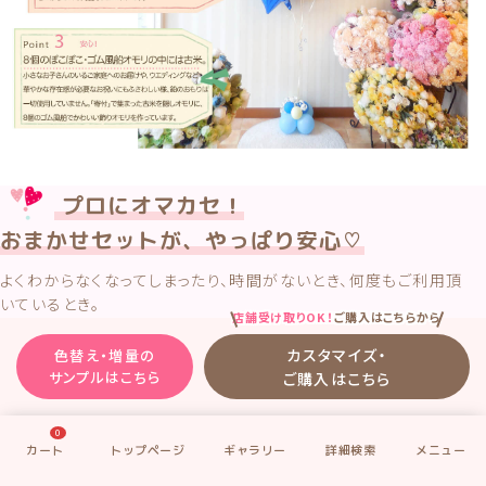
プロにオマカセ！
おまかせセットが、やっぱり安心♡
よくわからなくなってしまったり、時間がないとき、何度もご利用頂
いているとき。
店舗受け取りOK！
ご購入はこちらから
そんなときは、お祝いのシチュエーションと希望されるカラーだけ
選んで、あとはもう、プロにお任せ！が、安心。そしてらくちん♥
カスタマイズ・
色替え・増量の
サンプルはこちら
ご購入はこちら
あとは私たちにおまかせ。
27年間、本当にたくさんのお祝いを作ってきたので、
0
「この組み合わせ、きっと喜んでもらえる！」
そんなバルーンを選ぶのは、私たちの得意分野です♡