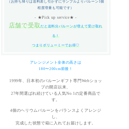
（お持ち帰りは送料差し引かずにサンプルよりバルーン1個
程度増量も可能です）
- ★Pick up service★ -
店舗で受取
だと送料分バルーンが増えて受け取れ
る！
つまりボリューミーでお得♡
アレンジメント全体の高さは
180〜200cm前後！
1999年、日本初のバルーンギフト専門Webショッ
プの開店以来、
27年間選ばれ続けている人気No.1の定番商品で
す。
4個のヘリウムバルーンをバランスよくアレンジ
し、
完成した状態で箱に入れてお届けします。