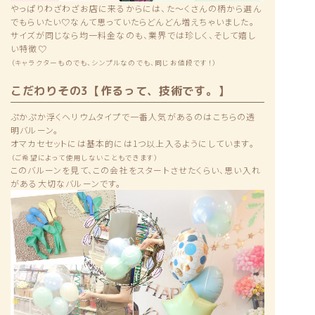
やっぱりわざわざお店に来るからには、た〜くさんの柄から選ん
でもらいたい♡なんて思っていたらどんどん増えちゃいました。
サイズが同じなら均一料金なのも、業界では珍しく、そして嬉し
い特徴♡
（キャラクターものでも、シンプルなのでも、同じお値段です！）
こだわりその3【作るって、技術です。】
ぷかぷか浮くヘリウムタイプで一番人気があるのはこちらの透
明バルーン。
オマカセセットには基本的には1つ以上入るようにしています。
（ご希望によって使用しないこともできます）
このバルーンを見て、この会社をスタートさせたくらい、思い入れ
がある大切なバルーンです。