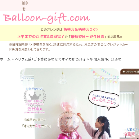
加》
を
お
す
す
色替え＆柄替え
OK♡
このアレンジは
め
正午
までのご注文&決済完了
最短翌日〜翌々日着
で「
」対応商品
※
し
て
※日曜日を除く・沖縄県を除く。迅速に対応するため、お急ぎの場合はクレジットカー
ド決済をお願いしております。
い
ま
ホーム
ヘリウム系「ご予算にあわせてオマカセセット」
年間人気No.1！ふわふわ浮くバ
す。
車
中
な
ど
置
か
な
い
よ
う
気
を
つ