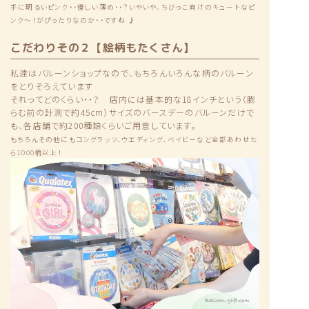
手に明るいピンク・・優しい薄め・・？いやいや、ちびっこ向けのキュートなピ
ンク〜！がぴったりなのか・・ですね ♪
こだわりその２【絵柄もたくさん】
私達はバルーンショップなので、もちろんいろんな柄のバルーン
をとりそろえています
それってどのくらい・・？ 店内には基本的な18インチという（膨
らむ前の計測で約45cm）サイズのバースデーのバルーンだけで
も、各店舗で約200種類くらいご用意しています。
もちろんその他にもコングラッツ、ウエディング、ベイビーなど全部あわせた
ら1000柄以上！