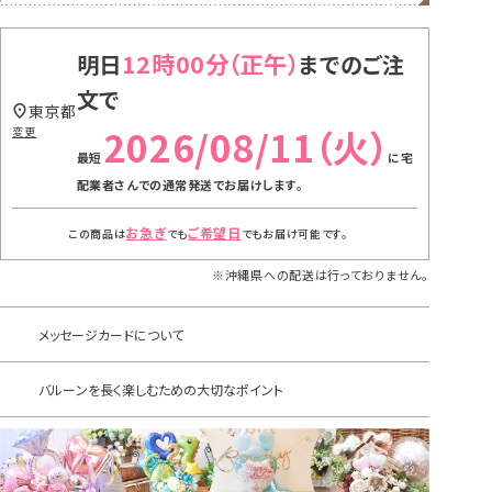
12時00分
明日
までのご注
文で
東京都
2026/08/11（火）
変更
に
宅
配業者さんでの通常発送
でお届けします。
お急ぎ
ご希望日
この商品は
でも
でもお届け可能です。
※沖縄県への配送は行っておりません。
メッセージカードについて
バルーンを長く楽しむための大切なポイント