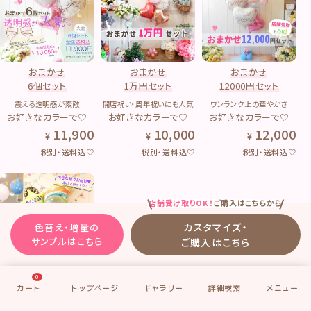
おまかせ
おまかせ
おまかせ
6個セット
1万円セット
12000円セット
震える透明感が素敵
開店祝い・周年祝いにも人気
ワンランク上の華やかさ
お好きなカラーで♡
お好きなカラーで♡
お好きなカラーで♡
11,900
10,000
12,000
税別・送料込♡
税別・送料込♡
税別・送料込♡
店舗受け取りOK！
ご購入はこちらから
カスタマイズ・
色替え・増量の
サンプルはこちら
ご購入はこちら
0