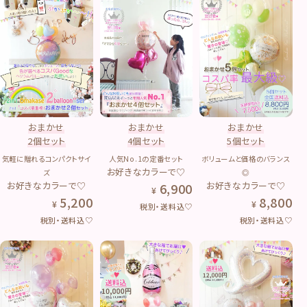
おまかせ
おまかせ
おまかせ
2個セット
4個セット
5個セット
気軽に贈れるコンパクトサイ
人気No.1の定番セット
ボリュームと価格のバランス
お好きなカラーで♡
ズ
◎
お好きなカラーで♡
お好きなカラーで♡
6,900
5,200
8,800
税別・送料込♡
税別・送料込♡
税別・送料込♡