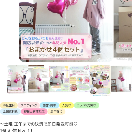
け
て
楽
し
ん
で
く
だ
さ
い。
お誕生日
ウエディング
開店・周年
人気♡
カラバリ充実♡
全国送料込
即日出荷便対応
周年祝に
〜土曜 正午までの決済で即日発送可能♡
間人気No.1！