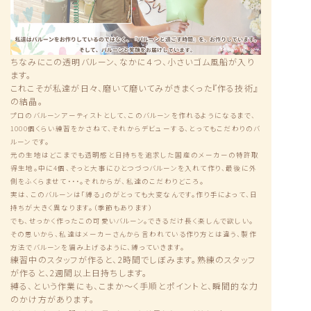
ちなみにこの透明バルーン、なかに４つ、小さいゴム風船が入り
ます。
これこそが私達が日々、磨いて磨いてみがきまくった『作る技術』
の結晶。
プロのバルーンアーティストとして、このバルーンを作れるようになるまで、
1000個くらい練習をかさねて、それからデビューする、とってもこだわりのバ
ルーンです。
元の生地はどこまでも透明感と日持ちを追求した国産のメーカーの特許取
得生地。中に4個、そっと大事にひとつづつバルーンを入れて作り、最後に外
側をふくらませて・・・。それからが、私達のこだわりどころ。
実は、このバルーンは「縛る」のがとっても大変なんです。作り手によって、日
持ちが大きく異なります。（季節もあります）
でも、せっかく作ったこの可愛いバルーン。できるだけ長く楽しんで欲しい。
その思いから、私達はメーカーさんから言われている作り方とは違う、製作
方法でバルーンを編み上げるように、縛っていきます。
練習中のスタッフが作ると、2時間でしぼみます。熟練のスタッフ
が作ると、2週間以上日持ちします。
縛る、という作業にも、こまか〜く手順とポイントと、瞬間的な力
のかけ方があります。