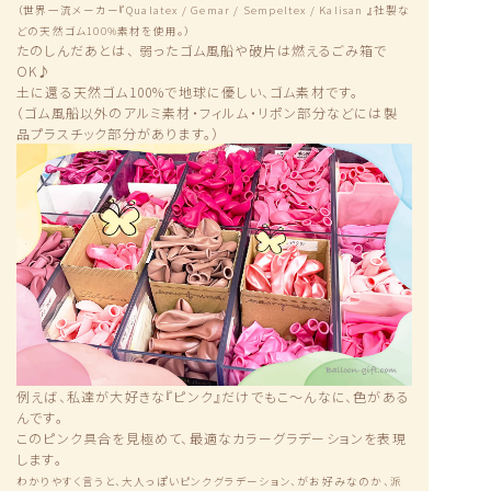
（世界一流メーカー『Qualatex / Gemar / Sempeltex / Kalisan 』社製な
どの天然ゴム100%素材を使用。）
たのしんだあとは、 弱ったゴム風船や破片は燃えるごみ箱で
OK♪
土に還る天然ゴム100%で地球に優しい、ゴム素材です。
（ゴム風船以外のアルミ素材・フィルム・リポン部分などには製
品プラスチック部分があります。）
例えば、私達が大好きな『ピンク』だけでもこ〜んなに、色がある
んです。
このピンク具合を見極めて、最適なカラーグラデーションを表現
します。
わかりやすく言うと、大人っぽいピンクグラデーション、がお好みなのか、派