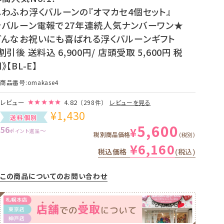
ふわふわ浮くバルーンの『オマカセ4個セット』
★バルーン電報で27年連続人気ナンバーワン★
どんなお祝いにも喜ばれる浮くバルーンギフト
割引後 送料込 6,900円/ 店頭受取 5,600円 税
》【BL-E】
商品番号
omakase4
レビュー
4.82
（298件）
レビューを見る
¥
1,430
送料個別
5,600
56
¥
〜
ポイント進呈
税別商品価格
税別
¥
6,160
税込価格
税込
この商品についてのお問い合わせ