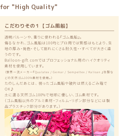
for "High Quality"
こだわりその１【ゴム風船】
透明バルーンや、重りに使われる『ゴム風船』。
侮るなかれ、ゴム風船は100均とプロ用では質感はもとより、生
地の厚み・発色・そして割れにくさ＆耐久性・・すべてが大きく違
うのです。
Balloon-gift.comではプロフェッショナル用のハイクオリティ
素材を使用しています。
（世界一流メーカー『Qualatex / Gemar / Sempeltex / Kalisan 』社製な
どの天然ゴム100%素材を使用。）
たのしんだあとは、 弱ったゴム風船や破片は燃えるごみ箱で
OK♪
土に還る天然ゴム100%で地球に優しい、ゴム素材です。
（ゴム風船以外のアルミ素材・フィルム・リポン部分などには製
品プラスチック部分があります。）