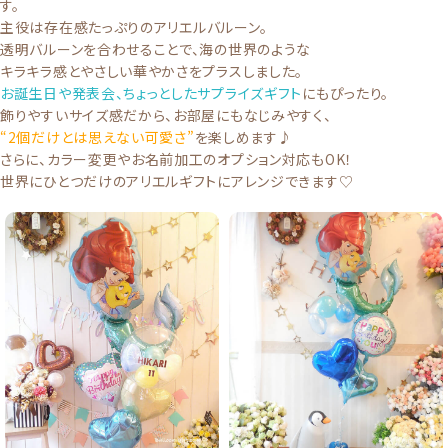
す。
主役は存在感たっぷりの
アリエルバルーン
。
透明バルーンを合わせることで、海の世界のような
キラキラ感とやさしい華やかさをプラスしました。
お誕生日や発表会、ちょっとしたサプライズギフト
にもぴったり。
飾りやすいサイズ感だから、お部屋にもなじみやすく、
“2個だけとは思えない可愛さ”
を楽しめます♪
さらに、カラー変更やお名前加工のオプション対応もOK！
世界にひとつだけのアリエルギフトにアレンジできます♡