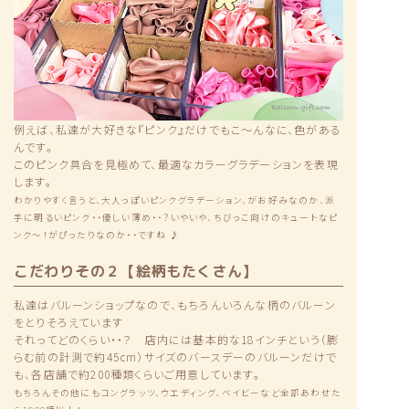
例えば、私達が大好きな『ピンク』だけでもこ〜んなに、色がある
んです。
このピンク具合を見極めて、最適なカラーグラデーションを表現
します。
わかりやすく言うと、大人っぽいピンクグラデーション、がお好みなのか、派
手に明るいピンク・・優しい薄め・・？いやいや、ちびっこ向けのキュートなピ
ンク〜！がぴったりなのか・・ですね ♪
こだわりその２【絵柄もたくさん】
私達はバルーンショップなので、もちろんいろんな柄のバルーン
をとりそろえています
それってどのくらい・・？ 店内には基本的な18インチという（膨
らむ前の計測で約45cm）サイズのバースデーのバルーンだけで
も、各店舗で約200種類くらいご用意しています。
もちろんその他にもコングラッツ、ウエディング、ベイビーなど全部あわせた