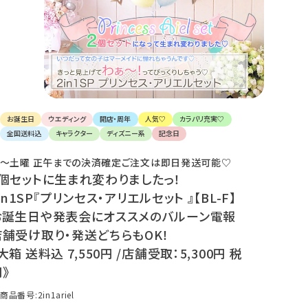
け
て
楽
し
ん
で
く
だ
さ
お誕生日
ウエディング
開店・周年
人気♡
カラバリ充実♡
い。
全国送料込
キャラクター
ディズニー系
記念日
〜土曜 正午までの決済確定ご注文は即日発送可能♡
2個セットに生まれ変わりましたっ！
in1SP『プリンセス・アリエルセット 』【BL-F】
お誕生日や発表会にオススメのバルーン電報
店舗受け取り・発送どちらもOK！
大箱 送料込 7,550円 /店舗受取：5,300円 税
》
商品番号
2in1ariel