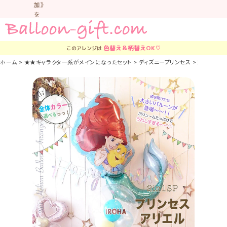
加》
を
お
す
す
色替え＆柄替え
OK♡
このアレンジは
め
し
ホーム
★★キャラクター系がメインになったセット
ディズニープリンセス
2個セットに
て
い
ま
す。
車
中
な
ど
置
か
な
い
よ
う
気
を
つ