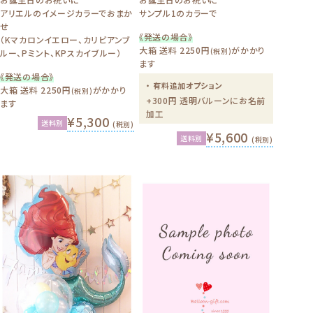
アリエルのイメージカラーでおまか
サンプル1のカラーで
せ
《発送の場合》
（Kマカロンイエロー、カリビアンブ
大箱 送料 2250円
がかかり
(税別)
ルー、Pミント、KPスカイブルー）
ます
《発送の場合》
・ 有料追加オプション
大箱 送料 2250円
がかかり
(税別)
+300円 透明バルーンにお名前
ます
加工
¥5,300
送料別
(税別)
¥5,600
送料別
(税別)