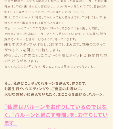
元の生地はどこまでも透明感と日持ちを追求した国産のメーカーの特許取
得生地。中に4個、そっと大事にひとつづつバルーンを入れて作り、最後に外
側をふくらませて・・・。それからが、私達のこだわりどころ。
実は、このバルーンは「縛る」のがとっても大変なんです。作り手によって、日
持ちが大きく異なります。（季節もあります）
でも、せっかく作ったこの可愛いバルーン。できるだけ長く楽しんで欲しい。
その思いから、私達はメーカーさんから言われている作り方とは違う、製作
方法でバルーンを編み上げるように、縛っていきます。
練習中のスタッフが作ると、2時間でしぼみます。熟練のスタッフ
が作ると、2週間以上日持ちします。
縛る、という作業にも、こまか〜く手順とポイントと、瞬間的な力
のかけ方があります。
もちろんバンバン叩いたり、暑いところには置かないでくださいね。
そう、私達はこうやってバルーンを選んで、作ります。
お誕生日や、ウエディングや、ご出産のお祝いに。
大切なお祝いに選んでいただく、まごころを届ける、バルーン。
『私達はバルーンをお作りしているのではな
く、『バルーンと過ごす時間』を、お作りしてい
ます。