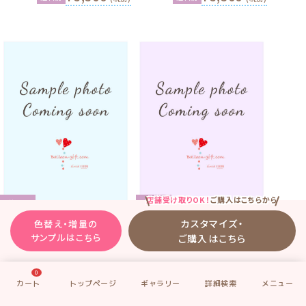
店舗受け取りOK！
ご購入はこちらから
送料別
送料別
カスタマイズ・
色替え・増量の
ギャラリーNo.
2in1PRAREL-S07
ギャラリーNo.
2in1PRAREL-S08
サンプルはこちら
ご購入はこちら
「2in1プリンセス・アリエル
「2in1プリンセス・アリエル
セット 」のサンプル7
セット 」のサンプル8
0
お誕生日のお祝いに
お誕生日のお祝いに
サンプル1のカラーで
サンプル1のカラーで